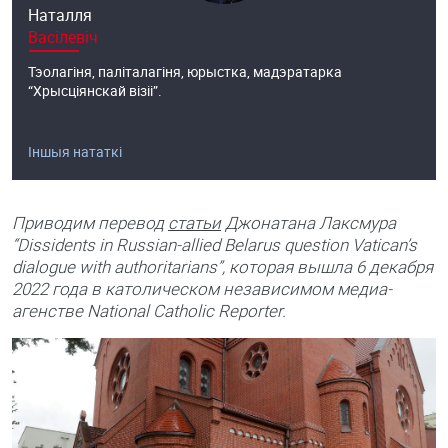
Наталля
Васілевіч
Тэолагіня, паліталагіня, юрыстка, мадэратарка
“Хрысціянскай візіі”.
Іншыя нататкі
Приводим перевод
статьи
Джонатана Лаксмура
“Dissidents in Russian-allied Belarus question Vatican’s
dialogue with authoritarians”, которая вышла 6 декабря
2022 года в католическом независимом медиа-
агенстве National Catholic Reporter.