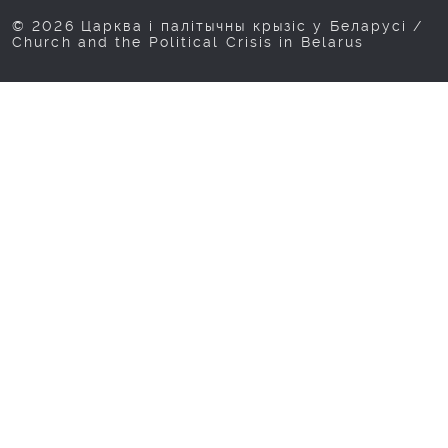
© 2026 Царква і палітычны крызіс у Беларусі /
Church and the Political Crisis in Belarus