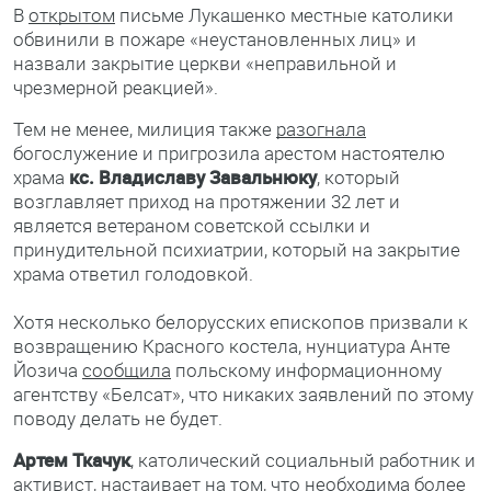
В
открытом
письме Лукашенко местные католики
обвинили в пожаре «неустановленных лиц» и
назвали закрытие церкви «неправильной и
чрезмерной реакцией».
Тем не менее, милиция также
разогнала
богослужение и пригрозила арестом настоятелю
храма
кс. Владиславу Завальнюку
, который
возглавляет приход на протяжении 32 лет и
является ветераном советской ссылки и
принудительной психиатрии, который на закрытие
храма ответил голодовкой.
Хотя несколько белорусских епископов призвали к
возвращению Красного костела, нунциатура Анте
Йозича
сообщила
польскому информационному
агентству «Белсат», что никаких заявлений по этому
поводу делать не будет.
Артем Ткачук
, католический социальный работник и
активист, настаивает на том, что необходима более