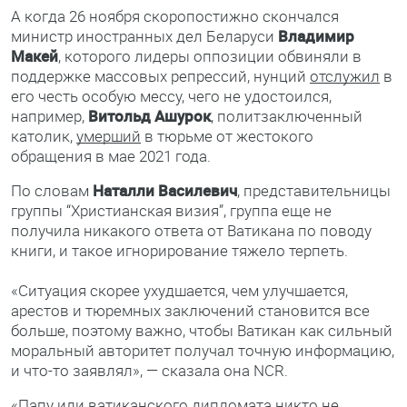
А когда 26 ноября скоропостижно скончался
министр иностранных дел Беларуси
Владимир
Макей
, которого лидеры оппозиции обвиняли в
поддержке массовых репрессий, нунций
отслужил
в
его честь особую мессу, чего не удостоился,
например,
Витольд Ашурок
, политзаключенный
католик,
умерший
в тюрьме от жестокого
обращения в мае 2021 года.
По словам
Наталли Василевич
, представительницы
группы “Христианская визия”, группа еще не
получила никакого ответа от Ватикана по поводу
книги, и такое игнорирование тяжело терпеть.
«Ситуация скорее ухудшается, чем улучшается,
арестов и тюремных заключений становится все
больше, поэтому важно, чтобы Ватикан как сильный
моральный авторитет получал точную информацию,
и что-то заявлял», — сказала она NCR.
«Папу или ватиканского дипломата никто не