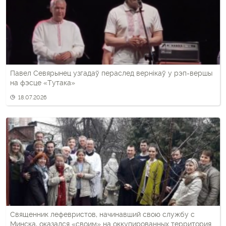
Павел Севярынец узгадаў пераслед вернікаў у рэп-вершы
на фэсце «Тутака»
18.07.2026
Священник лефевристов, начинавший свою службу с
Минска, оказался «своим» на оккупированных территориях