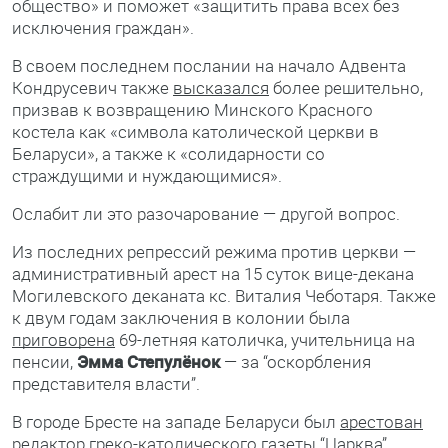
общество» и поможет «защитить права всех без
исключения граждан».
В своем последнем послании на начало Адвента
Кондрусевич также
высказался
более решительно,
призвав к возвращению Минского Красного
костела как «символа католической церкви в
Беларуси», а также к «солидарности со
страждущими и нуждающимися».
Ослабит ли это разочарование — другой вопрос.
Из последних репрессий режима против церкви —
административный арест на 15 суток вице-декана
Могилевского деканата кс. Виталия Чеботаря. Также
к двум годам заключения в колонии была
приговорена
69-летняя католичка, учительница на
пенсии,
Эмма Степулёнок
— за “оскорбления
представителя власти”.
В городе Бресте на западе Беларуси был
арестован
редактор греко-католического газеты “Царква”