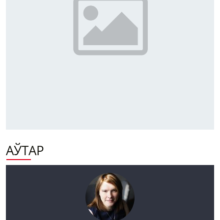
АЎТАР