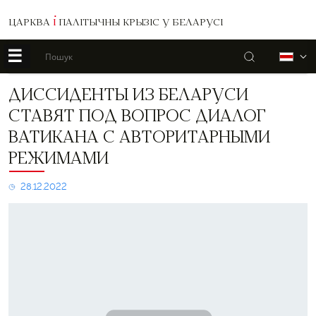
ЦАРКВА
І
ПАЛІТЫЧНЫ КРЫЗІС У БЕЛАРУСІ
☰
Пошук
Б
Диссиденты
ДИССИДЕНТЫ ИЗ БЕЛАРУСИ
из
СТАВЯТ ПОД ВОПРОС ДИАЛОГ
Беларуси
ставят
ВАТИКАНА С АВТОРИТАРНЫМИ
под
РЕЖИМАМИ
вопрос
диалог
Ватикана
28.12.2022
с
авторитарными
режимами