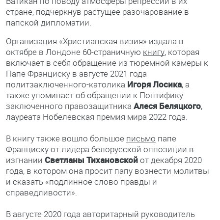
Ватикан по поводу атмосферы репрессий в их
стране, подчеркнув растущее разочарование в
папской дипломатии.
Организация «Христианская визия» издала в
октябре в Лондоне 60-страничную
книгу
, которая
включает в себя обращение из тюремной камеры к
Папе Франциску в августе 2021 года
политзаключенного-католика
Игоря Лосика
, а
также упоминает об обращении к Понтифику
заключенного правозащитника
Алеся Беляцкого
,
лауреата Нобелевская премия мира 2022 года.
В книгу также вошло большое
письмо
папе
Франциску от лидера белорусской оппозиции в
изгнании
Светланы Тихановской
от декабря 2020
года, в котором она просит папу вознести молитвы
и сказать «подлинное слово правды и
справедливости».
В августе 2020 года авторитарный руководитель