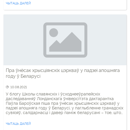
философский склад ума, поделился, как изменилась его
ЧЫТАЦЬ ДАЛЕЙ
жизнь за последний год. — Прошлой осенью вы […]
Пра ўнёсак хрысціянскіх цэркваў у падзеі апошняга
году ў Беларусі
10.08.2021
У блогу Школы славянскіх і ўсходнееўрапейскіх
даследаванняў Лонданскага ўніверсітэта дактарантка
Паўла Бароўская піша пра ўнёсак хрысціянскіх цэркваў у
падзеі апошняга году ў Беларусі, у паглыбленне грамадскіх
сувязяў, салідарнасці і давер паміж беларусамі – тое, што
сацыёлагі называюць сацыяльным капіталам. Даследчыца
разглядае гэтыя працэсы праз прызму беларускай талакі –
ЧЫТАЦЬ ДАЛЕЙ
сумеснай працы на агульную карысць, для перамогі […]