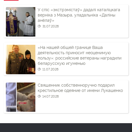
У спіс «экстрэмістаў» дадалі каталіцкага
верніка з Мазыра, уладальніка «Даліны
анёлаў»
31.07.2026
«На нашей общей границе Ваша
деятельность приносит неоценимую
пользу»: российские ветераны наградили
беларусскую игуменью
11.07.2026
Священник собственноручно подарил
крестильное одеяние от имени Лукашенко
14.07.2026