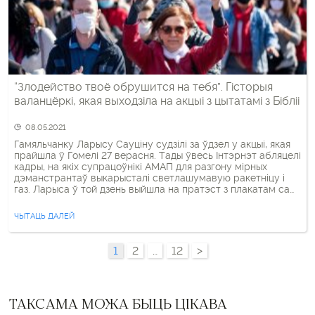
“Злодейство твоё обрушится на тебя”. Гісторыя
валанцёркі, якая выходзіла на акцыі з цытатамі з Бібліі
08.05.2021
Гамяльчанку Ларысу Сауціну судзілі за ўдзел у акцыі, якая
прайшла ў Гомелі 27 верасня. Тады ўвесь Інтэрнэт абляцелі
кадры, на якіх супрацоўнікі АМАП для разгону мірных
дэманстрантаў выкарысталі светлашумавую ракетніцу і
газ. Ларыса ў той дзень выйшла на пратэст з плакатам са
словамі са Святога Пісання: “Вот гряду скоро, чтобы
воздать каждому по делам его”. […]
ЧЫТАЦЬ ДАЛЕЙ
1
2
…
12
>
ТАКСАМА МОЖА БЫЦЬ ЦІКАВА