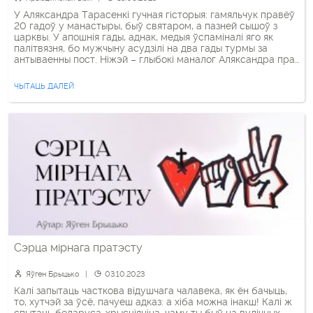
У Аляксандра Тарасенкі гучная гісторыя: гамяльчук правёў
20 гадоў у манастыры, быў святаром, а пазней сышоў з
царквы. У апошнія гады, аднак, медыя ўспаміналі яго як
палітвязня, бо мужчыну асудзілі на два гады турмы за
антываенны пост. Ніжэй – глыбокі маналог Аляксандра пра
турму, расчалавечванне і Хрыста, распятага па палітыцы.
«Мяне затрымлівалі пяць разоў» Якім […]
ЧЫТАЦЬ ДАЛЕЙ
Сэрца мірнага пратэсту
Яўген Брыцько
03.10.2023
Калі запытаць часткова відушчага чалавека, як ён бачыць,
то, хутчэй за ўсё, пачуеш адказ: а хіба можна інакш! Калі ж