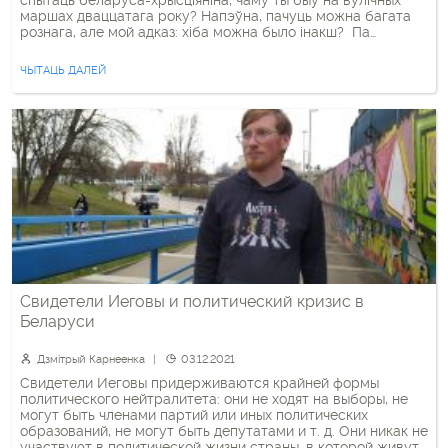
спытаць беларуса-хрысціяніна, чаму ты быў на вулічных
маршах дваццатага року? Напэўна, пачуць можна багата
рознага, але мой адказ: хіба можна было інакш? Па
сканчэнні трох рокаў можна і паразважаць, чаму ды
навошта? І тут спатрэбяцца […]
ЧЫТАЦЬ ДАЛЕЙ
Свидетели Иеговы и политический кризис в
Беларуси
Дзмітрый Карнеенка
03.12.2021
Свидетели Иеговы придерживаются крайней формы
политического нейтралитета: они не ходят на выборы, не
могут быть членами партий или иных политических
образований, не могут быть депутатами и т. д. Они никак не
участвуют в политической жизни страны, в которой живут.