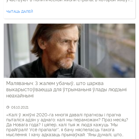
Более того, хотя они утверждают, что уважительно
относятся к официальным символам (гербу, флагу, гимну), в
ЧЫТАЦЬ ДАЛЕЙ
действительности, […]
Маляваныч: З жалем убачыў, што царква
выкарыстоўваецца для ўтрыманьня ўлады людзьмі
неахайнымі
05.10.2021
«Калі ў жніўні 2020-га многія давалі прагнозы і прагна
пыталіся адзін у аднаго: калі мы пераможам? Праз месяц?
Да Новага года? І цяпер, калі тыя ж людзі кажуць “Мы
прайгралі! Усё прапала!”, я бачу няспеласць такога
мыслення. І хачу адказаць прымаўкай: “Яны думалі, што