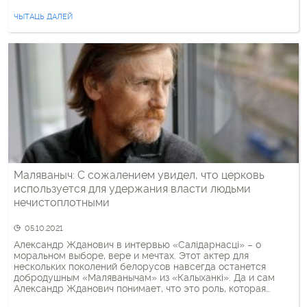
пахавалі нас, але яны не ведалі, што мы насенне”».
Аляксандр Ждановіч […]
ЧЫТАЦЬ ДАЛЕЙ
Маляваныч: С сожалением увидел, что церковь
используется для удержания власти людьми
нечистоплотными
05.10.2021
Александр Жданович в интервью «Салiдарнасцi» – о
моральном выборе, вере и мечтах. Этот актер для
нескольких поколений белорусов навсегда останется
добродушным «Маляванычам» из «Калыханкі». Да и сам
Александр Жданович понимает, что это роль, которая
останется «после него». Собеседник, у которого