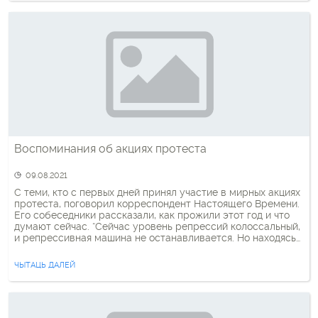
Воспоминания об акциях протеста
09.08.2021
С теми, кто с первых дней принял участие в мирных акциях
протеста, поговорил корреспондент Настоящего Времени.
Его собеседники рассказали, как прожили этот год и что
думают сейчас. “Сейчас уровень репрессий колоссальный,
и репрессивная машина не останавливается. Но находясь
в каком-то отчаянии или смятении, я вспоминаю события
осени 2020 года и женщину, которая в один из […]
ЧЫТАЦЬ ДАЛЕЙ