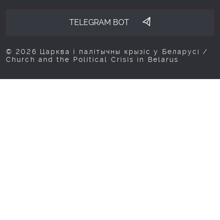
TELEGRAM BOT
© 2026 Царква і палітычны крызіс у Беларусі /
Church and the Political Crisis in Belarus