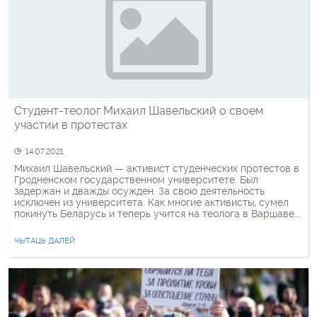
Студент-теолог Михаил Шавельский о своем
участии в протестах
14.07.2021
Михаил Шавельский — активист студенческих протестов в
Гродненском государственном университете. Был
задержан и дважды осужден. За свою деятельность
исключен из университета. Как многие активисты, сумел
покинуть Беларусь и теперь учится на теолога в Варшаве.
В своем продолжительном интервью Михаил касается и
церковного аспекта протестного движения. Он отмечает,
ЧЫТАЦЬ ДАЛЕЙ
что разные стороны противостояния опираются на разные
цитаты […]