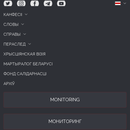
tw
ig
fb
tg
yt
Б
КАНФЕСІІ
СЛОВЫ
СПРАВЫ
ПЕРАСЛЕД
ХРЫСЦІЯНСКАЯ ВІЗІЯ
МАРТЫРАЛОГ БЕЛАРУСІ
ФОНД САЛІДАРНАСЦІ
АРХІЎ
MONITORING
МОНИТОРИНГ