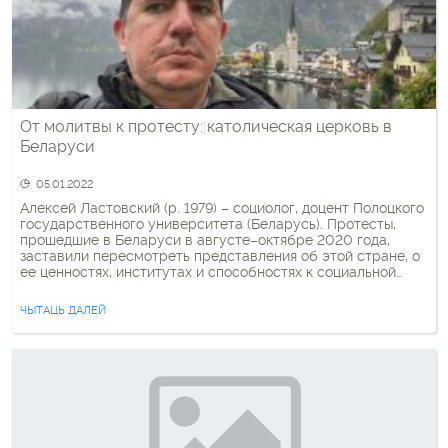
От молитвы к протесту: католическая церковь в
Беларуси
05.01.2022
Алексей Ластовский (р. 1979) – социолог, доцент Полоцкого
госу­дарственного универси­тета (Беларусь). Протесты,
прошедшие в Беларуси в августе–октябре 2020 года,
заставили пересмотреть представления об этой стране, о
ее ценнос­тях, институтах и способностях к социальной
мобилизации. Размах событий был таков, что уже post
factum приходится подвергнуть ревизии устоявшиеся
ЧЫТАЦЬ ДАЛЕЙ
представления о белорусском обществе. В частности,
неожиданным оказалось значение, […]