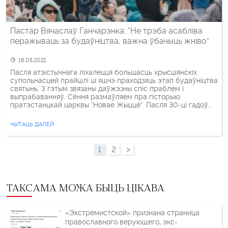
Пастар Вячаслаў Ганчарэнка: “Не трэба асабліва
перажываць за будаўніцтва, важна ўбачыць жніво”
16.05.2021
Пасля атэістычнага ліхалецця большасць хрысціянскіх
супольнасцей прайшлі ці яшчэ праходзяць этап будаўніцтва
святынь. З гэтым звязаны даўжэзны спіс праблем і
выпрабаванняў. Сёння размаўляем пра гісторыю
пратэстанцкай царквы “Новае Жыццё”. Пасля 30-ці гадоў
дзейнасці яны былі пазбаўлены свайго малітоўнага дома і
сталі “царквой без сцен”. – Пастар Вячаслаў, як узнікла
ЧЫТАЦЬ ДАЛЕЙ
Ваша царква? Распавядзіце крышачку пра гісторыю […]
1
2
>
ТАКСАМА МОЖА БЫЦЬ ЦІКАВА
«Экстремистской» признана страница
православного верующего, экс-