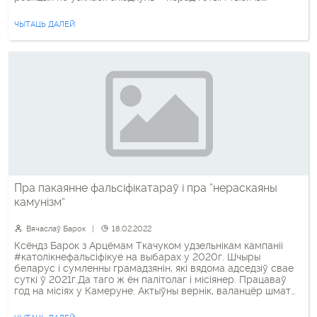
арганізацый па ўсім свеце звярталіся да яго быць больш
рашучым. Папа спрабаваў залагодзіць звера – схадзіў у […]
ЧЫТАЦЬ ДАЛЕЙ
Пра пакаянне фальсіфікатараў і пра “нераскаяны
камунізм”
Вячаслаў Барок
18.02.2022
Ксёндз Барок з Арцёмам Ткачуком удзельнікам кампаніі
#католікнефальсіфікуе на выбарах у 2020г. Шчыры
беларус і сумленны грамадзянін, які вядома адседзіў свае
суткі ў 2021г.Да таго ж ён палітолаг і місіянер. Працаваў
год на місіях у Камеруне. Актыўны вернік, валанцёр шмат
якіх праектаў. Бацька і муж. Працавіты айцішнік, які
знаходзіць час і месца на малітву. 01:35 […]