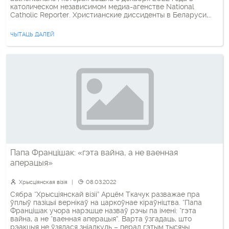
католическом независимом медиа-агенстве National
Catholic Reporter. Христианские диссиденты в Беларуси,
восточноевропейской стране, тесно связанной с
Владимиром Путиным и Российской Федерацией,
ЧЫТАЦЬ ДАЛЕЙ
опубликовали сборник безответных обращений в Ватикан
по поводу атмосферы репрессий в их стране, подчеркнув
[…]
Папа Францішак: «гэта вайна, а не ваенная
аперацыя»
Хрысціянская візія
08.03.2022
Сябра “Хрысціянскай візіі” Арцём Ткачук разважае пра
ўплыў пазіцыі вернікаў на царкоўнае кіраўніцтва. “Папа
Францішак учора нарэшце назваў рэчы па імені: “гэта
вайна, а не “ваенная аперацыя”. Варта ўзгадаць, што
рэакцыя не ўзялася зніадкуль – перад гэтым тысячы