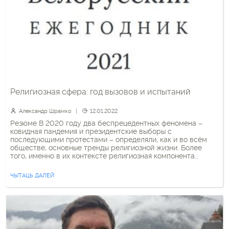
Религиозная сфера: год вызовов и испытаний
Александр Шрамко
12.01.2022
Резюме В 2020 году два беспрецедентных феномена –
ковидная пандемия и президентские выборы с
последующими протестами – определяли, как и во всём
обществе, основные тренды религиозной жизни. Более
того, именно в их контексте религиозная компонента
приобрела гораздо большее, чем обычно, значение и
влияние на жизнь общества. В свою очередь и религиозные
ЧЫТАЦЬ ДАЛЕЙ
конфессии подверглись испытаниям, которые […]