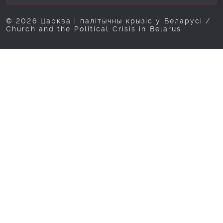
© 2026 Царква і палітычны крызіс у Беларусі /
Church and the Political Crisis in Belarus