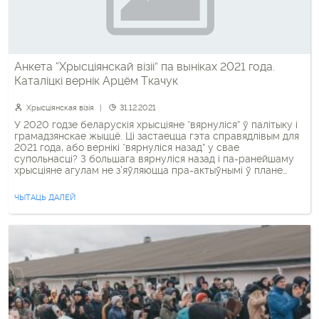
Анкета “Хрысціянскай візіі” па выніках 2021 года.
Каталіцкі вернік Арцём Ткачук
Хрысціянская візія
31.12.2021
У 2020 годзе беларускія хрысціяне “вярнуліся” ў палітыку і
грамадзянскае жыццё. Ці застаецца гэта справядлівым для
2021 года, або вернікі “вярнуліся назад” у свае
супольнасці? З большага вярнуліся назад і па-ранейшаму
хрысціяне агулам не з’яўляюцца пра-актыўнымі ў плане
грамадскіх справаў. Хоць тут я б дзяліў на канфесіі, усё такі
розніца істотная. Што для вас стала […]
ЧЫТАЦЬ ДАЛЕЙ