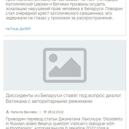
Католической Церкви и Ватикан призваны осудить
эскалацию нарушений прав человека в Беларуси. Поводом
стал очередной арест католического священника: его
задержали на глазах у прихожан за распространение
«экстремистских материалов». «Силовики не только не
скрывают, что применяют насилие, но и выставляют его
ЧЫТАЦЬ ДАЛЕЙ
напоказ. Тем самым они дают понять, что никто […]
Диссиденты из Беларуси ставят под вопрос диалог
Ватикана с авторитарными режимами
Наталля Васілевіч
28.12.2022
Приводим перевод статьи Джонатана Лаксмура “Dissidents
in Russian-allied Belarus question Vatican’s dialogue with
authoritarians”, которая вышла 6 декабря 2022 года в