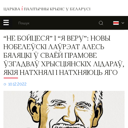
ЦАРКВА
І
ПАЛІТЫЧНЫ КРЫЗІС У БЕЛАРУСІ
☰
Пошук
Б
“Не
“НЕ БОЙЦЕСЯ” І “Я ВЕРУ”: НОВЫ
бойцеся”
НОБЕЛЕЎСКІ ЛАЎРЭАТ АЛЕСЬ
і
“я
БЯЛЯЦКІ Ў СВАЁЙ ПРАМОВЕ
веру”:
ЎЗГАДВАЎ ХРЫСЦІЯНСКІХ ЛІДАРАЎ,
новы
нобелеўскі
ЯКІЯ НАТХНЯЛІ І НАТХНЯЮЦЬ ЯГО
лаўрэат
Алесь
10.12.2022
Бяляцкі
ў
сваёй
прамове
ўзгадваў
хрысціянскіх
лідараў,
якія