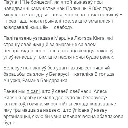
Паўла II “Не бойцеся!”, якія той выказаў пры
наведванні камуністычнай Польшчы ў 80-я гады
мінулага стагоддзя. Гэтыя словы натхнялі палякаў –
і праз гады яны атрымалі тое, за што змагаліся і
ахвяравалі жыццём – свабоду.
Палітвязень узгадвае Марціна Лютэра Кінга, які
страціў сваё жыццё за змаганне са злом і
несправядлівасцю, але да канца жыцця захаваў
упэўненасць у тым, што пасля ночы будзе ранак.
Беларус не пакінуў без увагі і ахвяр сённяшняй
барацьбы са злом у Беларусі – каталіка Вітольда
Ашурка, Рамана Бандарэнка.
Раней мы
пісалі
, што ў сваёй дзейнасці Алесь
Бяляцкі зрабіў нямала для суполкі беларусаў-
каталікоў, і бачна, як рэлігійны складнік дазваляе
яму трымацца за надзею, што ўпісана ў назву
арганізацыі, якую ён узначальвае: вясна абавязкова
будзе.