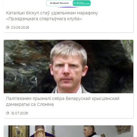
Каталіцкі біскуп стаў удзельнікам марафону
«Прэзідэнцкага спартыўнага клуба»
03.08.2026
Палітвязнем прызналі сябра Беларускай хрысціянскай
дэмакратыі са Слоніма
31.07.2026