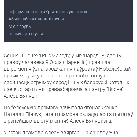
Інфармацыя пра «Хрысціянскую візію»
Аб'ява аб заснаванні групы
Місія групы
Іншыя артыкулы
Сёння, 10 снежня 2022 году, у міжнародны дзень
правоў чалавека ў Осла (Нарвегія) прайшла
цырымонія ўзнагароджання лаўрэатаў Нобелеўскай
прэміі міру, якую за сваю праваабарончую
дзейнасць атрымаў сярод іншых беларускі каталіцкі
дзеяч, старшыня праваабарончага цэнтру “Вясна”
Алесь Бяляцкі.
Нобелеўскую прамову зачытала ягоная жонка
Наталля Пінчук, гэтая прамова складалася з цытатаў
з ранейшых выступленняў Алеся Бяляцкага.
У гэтай прамове Алесь звяртаецца да слоў Яна