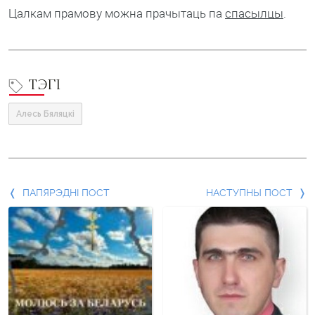
Цалкам прамову можна прачытаць па
спасылцы
.
ТЭГІ
Алесь Бяляцкі
Папярэдні
ПАПЯРЭДНІ ПОСТ
НАСТУПНЫ ПОСТ
пост
і
наступны
пост