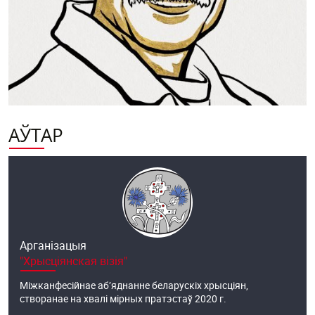
натхнялі
і
натхняюць
яго
АЎТАР
Арганізацыя
"Хрысціянская візія"
Міжканфесійнае аб’яднанне беларускіх хрысціян,
створанае на хвалі мірных пратэстаў 2020 г.