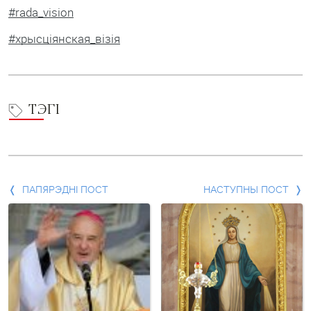
#rada_vision
#хрысціянская_візія
ТЭГІ
Папярэдні
ПАПЯРЭДНІ ПОСТ
НАСТУПНЫ ПОСТ
пост
і
наступны
пост