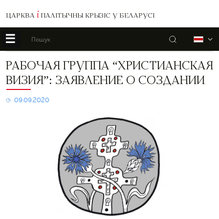
ЦАРКВА
І
ПАЛІТЫЧНЫ КРЫЗІС У БЕЛАРУСІ
☰
Пошук
Б
Рабочая
РАБОЧАЯ ГРУППА “ХРИСТИАНСКАЯ
группа
ВИЗИЯ”: ЗАЯВЛЕНИЕ О СОЗДАНИИ
“Христианская
визия”:
заявление
09.09.2020
о
создании