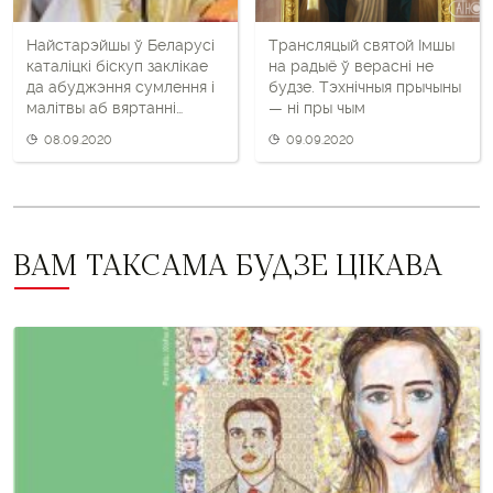
Найстарэйшы ў Беларусі
Трансляцый святой Імшы
каталіцкі біскуп заклікае
на радыё ў верасні не
да абуджэння сумлення і
будзе. Тэхнічныя прычыны
малітвы аб вяртанні
— ні пры чым
арцыбіскупа
08.09.2020
09.09.2020
Кандрусевіча
ВАМ ТАКСАМА БУДЗЕ ЦІКАВА