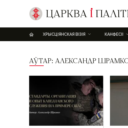
ЦАРКВА
І
ПАЛІТ
H
ХРЫСЦІЯНСКАЯ ВІЗІЯ
КАНФЕСІІ
АЎТАР: АЛЕКСАНДР ШРАМК