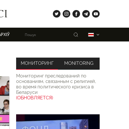
tw
ig
fb
tg
yt
СІ
Пошук
Беларуская
АРХІЎ
МОНИТОРИНГ
MONITORING
Мониторинг преследований по
основаниям, связанным с религией,
во время политического кризиса в
Беларуси
(ОБНОВЛЯЕТСЯ)