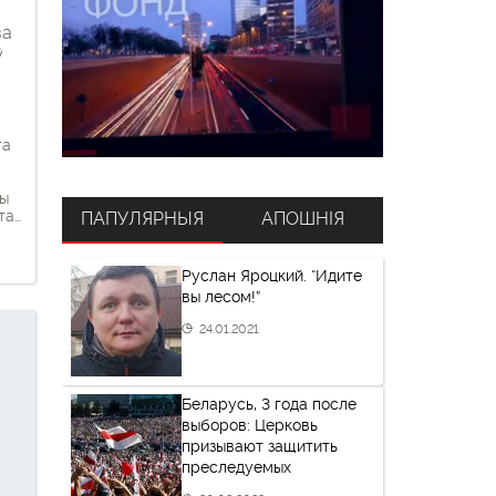
ва
ў
га
вы
тар
ПАПУЛЯРНЫЯ
АПОШНІЯ
не
Руслан Яроцкий. “Идите
лі і
вы лесом!”
роў
24.01.2021
Беларусь, 3 года после
выборов: Церковь
призывают защитить
преследуемых