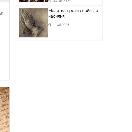
30.08.2023
Молитва против войны и
ак
насилия
14.05.2023
уквы
ием
о