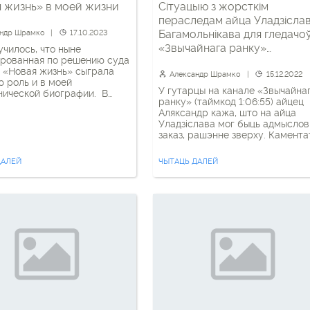
 жизнь» в моей жизни
Сітуацыю з жорсткім
пераследам айца Уладзісла
Багамольнікава для гледачо
андр Шрамко
17.10.2023
«Звычайнага ранку»
училось, что ныне
рованная по решению суда
пракаментаваў святар
 «Новая жизнь» сыграла
Аляксандр Шрамко
Александр Шрамко
15.12.2022
 роль и в моей
У гутарцы на канале «Звычайна
нической биографии. В
ранку» (таймкод 1:06:55) айцец
 моих интересов всегда
Аляксандр кажа, што на айца
рос свободы религии, и
Уладзіслава мог быць адмысло
 вокруг здания церкви,
заказ, рашэнне зверху. Камента
вшийся в 2006 году, никак
лічыць, што БПЦ страціла ўжо
пройти мимо моего
суб’ектнасць у Беларусі, таму і 
я. Ситуация с этим
ДАЛЕЙ
ЧЫТАЦЬ ДАЛЕЙ
рэагуе на тое, што катуюць
ческим» зданием,
святара. Суразмоўцы абмеркава
оенным из коровника, была
адыёзныя выказванні тых свята
 спровоцирована […]
у царкве, што аблашчаны
дзяржавай.