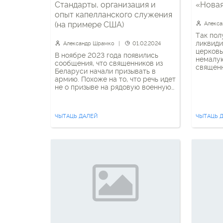
Стандарты, организация и
«Новая
опыт капелланского служения
(на примере США)
Алекс
Так пол
ликвиди
Александр Шрамко
01.02.2024
церковь
В ноябре 2023 года появились
немалую
сообщения, что священников из
священ
Беларуси начали призывать в
области
армию. Похоже на то, что речь идет
был воп
не о призыве на рядовую военную
скандал
службу, а на некую новую
разгоре
должность «инструктора по
не мог 
работе с верующим личным
внимани
ЧЫТАЦЬ ДАЛЕЙ
ЧЫТАЦЬ 
составом», о чем накануне заявило
«экзоти
Министерство обороны РБ. В
перестр
частности, сообщается, что «на эту
целиком
должность назначаются
священнослужители, имеющие
духовное […]