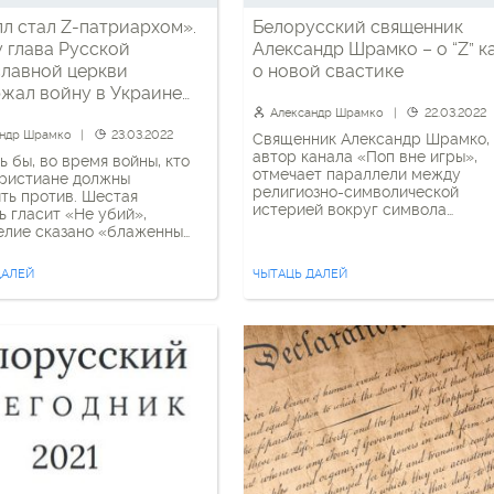
л стал Z-патриархом».
Белорусский священник
 глава Русской
Александр Шрамко – о “Z” к
лавной церкви
о новой свастике
жал войну в Украине
с этим жить
Александр Шрамко
22.03.2022
андр Шрамко
23.03.2022
Священник Александр Шрамко,
автор канала «Поп вне игры»,
ь бы, во время войны, кто
отмечает параллели между
христиане должны
религиозно-символической
ть против. Шестая
истерией вокруг символа
ь гласит «Не убий»,
российской агрессии против
елие сказано «блаженны
независимой Украины в виде б
орцы ибо они помилованы
«Z» и символическим наполнен
 Многие православные
ДАЛЕЙ
ЧЫТАЦЬ ДАЛЕЙ
нацистской свастики. Он
ие Украины, Беларуси
анализирует на примере
и ждали от руководства
российского блоггера Михаила
зывов к прекращению огня
Тюренкова, принадлежащего к
ворческих действий.
православной субкультуре, как
оих проповедях глава
развивается сакрализация этог
 православной церкви
знака, Буквы Зю: Живем во
чески поддерживает
времена лжи, самой наглой,
кую власть. Как и почему
грубой […]
ло, обсуждаем
щенником Александром
.Читать полностью
ативная […]