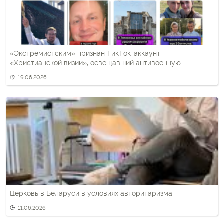
«Экстремистским» признан ТикТок-аккаунт
«Христианской визии», освещавший антивоенную
тематику
19.06.2026
Церковь в Беларуси в условиях авторитаризма
11.06.2026