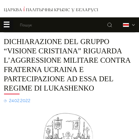
ЦАРКВА
І
ПАЛІТЫЧНЫ КРЫЗІС У БЕЛАРУСІ
☰
Пошук
Б
Dichiarazione
DICHIARAZIONE DEL GRUPPO
del
“VISIONE CRISTIANA” RIGUARDA
gruppo
“Visione
L’AGGRESSIONE MILITARE CONTRA
cristiana”
FRATERNA UCRAINA E
riguarda
l’aggressione
PARTECIPAZIONE AD ESSA DEL
militare
contra
REGIME DI LUKASHENKO
fraterna
Ucraina
24.02.2022
e
partecipazione
ad
essa
del
regime