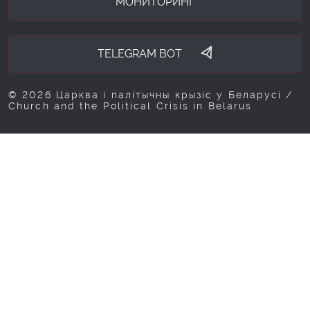
МОНИТОРИНГ
TELEGRAM BOT
© 2026 Царква і палітычны крызіс у Беларусі /
Church and the Political Crisis in Belarus