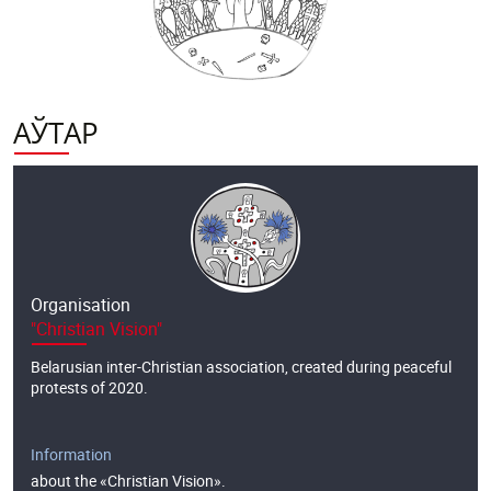
di
Lukashenko
АЎТАР
Organisation
"Christian Vision"
Belarusian inter-Christian association, created during peaceful
protests of 2020.
Information
about the «Christian Vision».