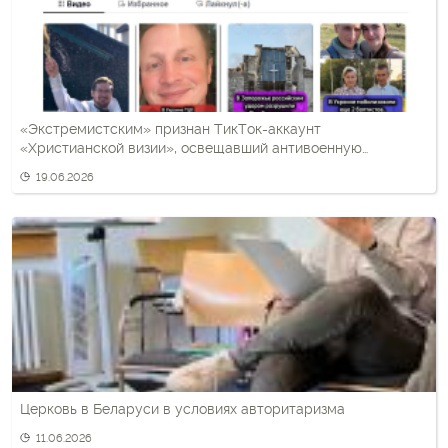
«Экстремистским» признан ТикТок-аккаунт
«Христианской визии», освещавший антивоенную
тематику
19.06.2026
Церковь в Беларуси в условиях авторитаризма
11.06.2026