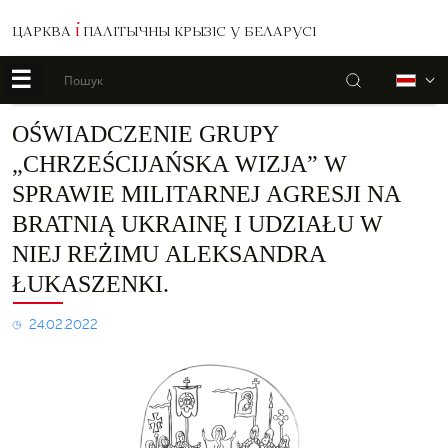
ЦАРКВА
І
ПАЛІТЫЧНЫ КРЫЗІС У БЕЛАРУСІ
☰
Пошук
Б
Oświadczenie
OŚWIADCZENIE GRUPY
grupy
„CHRZEŚCIJAŃSKA WIZJA” W
„Chrześcijańska
Wizja”
SPRAWIE MILITARNEJ AGRESJI NA
w
BRATNIĄ UKRAINĘ I UDZIAŁU W
sprawie
militarnej
NIEJ REŻIMU ALEKSANDRA
agresji
na
ŁUKASZENKI.
bratnią
Ukrainę
24.02.2022
i
udziału
w
niej
reżimu
Aleksandra