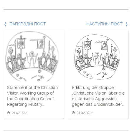
Папярэдні
ПАПЯРЭДНІ ПОСТ
НАСТУПНЫ ПОСТ
пост
і
наступны
пост
Statement of the Christian
Erklärung der Gruppe
Vision Working Group of
„Christliche Vision“ über die
the Coordination Council
militärische Aggression
Regarding Military
gegen das Brudervolk der
Aggression Against
Ukraine und die
24.02.2022
24.02.2022
Fraternal Ukraine and
Beteiligung des Regimes
Alexander Lukashenko’s
von Alexander
Regime Involvement
Lukaschenko daran