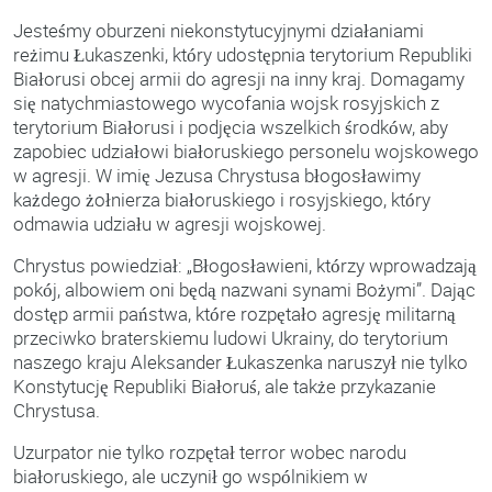
Jesteśmy oburzeni niekonstytucyjnymi działaniami
reżimu Łukaszenki, który udostępnia terytorium Republiki
Białorusi obcej armii do agresji na inny kraj. Domagamy
się natychmiastowego wycofania wojsk rosyjskich z
terytorium Białorusi i podjęcia wszelkich środków, aby
zapobiec udziałowi białoruskiego personelu wojskowego
w agresji. W imię Jezusa Chrystusa błogosławimy
każdego żołnierza białoruskiego i rosyjskiego, który
odmawia udziału w agresji wojskowej.
Chrystus powiedział: „Błogosławieni, którzy wprowadzają
pokój, albowiem oni będą nazwani synami Bożymi”. Dając
dostęp armii państwa, które rozpętało agresję militarną
przeciwko braterskiemu ludowi Ukrainy, do terytorium
naszego kraju Aleksander Łukaszenka naruszył nie tylko
Konstytucję Republiki Białoruś, ale także przykazanie
Chrystusa.
Uzurpator nie tylko rozpętał terror wobec narodu
białoruskiego, ale uczynił go wspólnikiem w