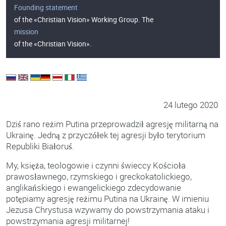
Founding statement
of the «Christian Vision» Working Group. The
mission
of the «Christian Vision».
24 lutego 2020
Dziś rano reżim Putina przeprowadził agresję militarną na
Ukrainę. Jedną z przyczółek tej agresji było terytorium
Republiki Białoruś.
My, księża, teologowie i czynni świeccy Kościoła
prawosławnego, rzymskiego i greckokatolickiego,
anglikańskiego i ewangelickiego zdecydowanie
potępiamy agresję reżimu Putina na Ukrainę. W imieniu
Jezusa Chrystusa wzywamy do powstrzymania ataku i
powstrzymania agresji militarnej!