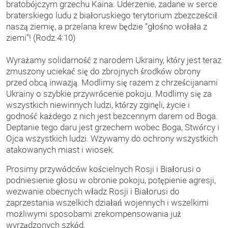
bratobójczym grzechu Kaina. Uderzenie, zadane w serce
braterskiego ludu z białoruskiego terytorium zbezcześcił
naszą ziemię, a przelana krew będzie “głośno wołała z
ziemi”! (Rodz.4:10)
Wyrażamy solidarność z narodem Ukrainy, który jest teraz
zmuszony uciekać się do zbrojnych środków obrony
przed obcą inwazją. Modlimy się razem z chrześcijanami
Ukrainy o szybkie przywrócenie pokoju. Modlimy się za
wszystkich niewinnych ludzi, którzy zginęli, życie i
godność każdego z nich jest bezcennym darem od Boga.
Deptanie tego daru jest grzechem wobec Boga, Stwórcy i
Ojca wszystkich ludzi. Wzywamy do ochrony wszystkich
atakowanych miast i wiosek.
Prosimy przywódców kościelnych Rosji i Białorusi o
podniesienie głosu w obronie pokoju, potępienie agresji,
wezwanie obecnych władz Rosji i Białorusi do
zaprzestania wszelkich działań wojennych i wszelkimi
możliwymi sposobami zrekompensowania już
wyrządzonych szkód.