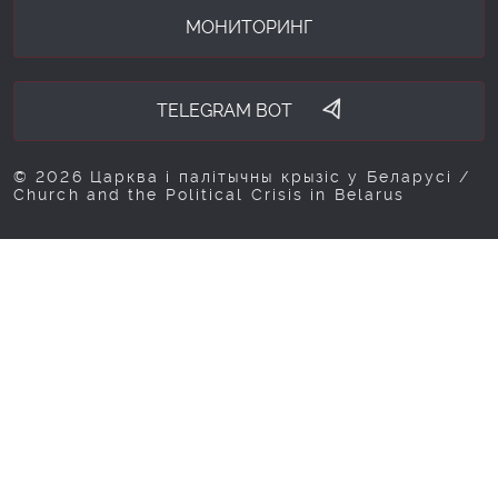
МОНИТОРИНГ
TELEGRAM BOT
© 2026 Царква і палітычны крызіс у Беларусі /
Church and the Political Crisis in Belarus