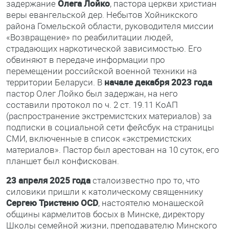
задержание
Олега Лойко
, пастора церкви христиан
веры евангельской дер. Небытов Хойникского
района Гомельской области, руководителя миссии
«Возвращение» по реабилитации людей,
страдающих наркотической зависимостью. Его
обвиняют в передаче информации про
перемещении российской военной техники на
территории Беларуси. В
начале декабря 2023 года
пастор Олег Лойко был задержан, на него
составили протокол по ч. 2 ст. 19.11 КоАП
(распространение экстремистских материалов) за
подписки в социальной сети фейсбук на страницы
СМИ, включенные в список «экстремистских
материалов». Пастор был арестован на 10 суток, его
планшет был конфискован.
23 апреля 2025 года
сталоизвестно про то, что
силовики пришли к католическому священнику
Сергею Тристеню
OCD
, настоятелю монашеской
общины кармелитов босых в Минске, директору
Школы семейной жизни, преподавателю Минского