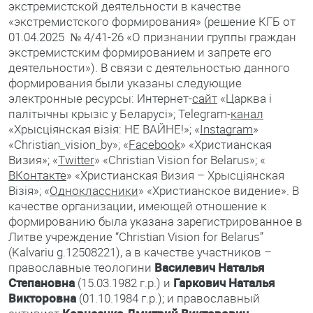
экстремистской деятельности в качестве
«экстремистского формирования» (решение КГБ от
01.04.2025 № 4/41-26 «О признании группы граждан
экстремистским формированием и запрете его
деятельности»). В связи с деятельностью данного
формирования были указаны следующие
электронные ресурсы: Интернет-
сайт
«Царква і
палітычны крызіс у Беларусі»; Telegram-
канал
«Хрысціянская візія: НЕ ВАЙНЕ!»; «
Instagram
»
«Christian_vision_by»; «
Facebook
» «Христианская
Визия»; «
Twitter
» «Christian Vision for Belarus»; «
ВКонтакте
» «Христианская Визия – Хрысціянская
Візія»; «
Одноклассники
» «Христианское видение». В
качестве организации, имеющей отношение к
формированию была указана зарегистрированное в
Литве учреждение “Christian Vision for Belarus”
(Kalvariu g.12508221), а в качестве участников –
православные теологини
Василевич Наталья
Степановна
(15.03.1982 г.р.) и
Гаркович Наталья
Викторовна
(01.10.1984 г.р.); и православный