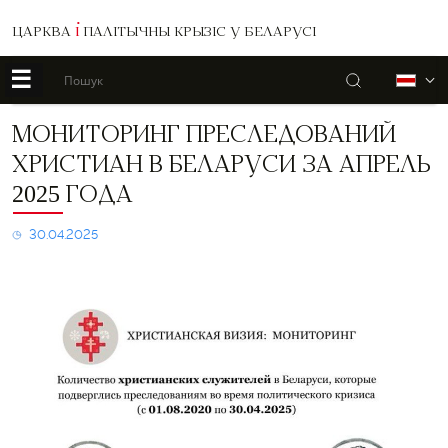
ЦАРКВА
І
ПАЛІТЫЧНЫ КРЫЗІС У БЕЛАРУСІ
☰
Пошук
Б
Мониторинг
МОНИТОРИНГ ПРЕСЛЕДОВАНИЙ
преследований
ХРИСТИАН В БЕЛАРУСИ ЗА АПРЕЛЬ
христиан
в
2025 ГОДА
Беларуси
за
30.04.2025
апрель
2025
года