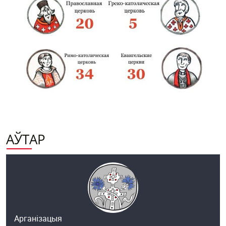
АЎТАР
Арганізацыя