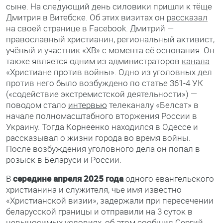
сыне. На следующий день силовики пришли к тёще
Дмитрия в Витебске. Об этих визитах он
рассказал
на своей странице в Facebook. Дмитрий —
православный христианин, региональный активист,
учёный и участник «ХВ» с момента её основания. Он
также является одним из администраторов
канала
«Христиане против войны». Одно из уголовных дел
против него было возбуждено по статье 361-4 УК
(«содействие экстремистской деятельности») —
поводом стало
интервью
телеканалу «Белсат» в
начале полномасштабного вторжения России в
Украину. Тогда Корнеенко находился в Одессе и
рассказывал о жизни города во время войны.
После возбуждения уголовного дела он попал в
розыск в Беларуси и России.
В
середине апреля 2025 года
одного евангельского
христианина и служителя, чье имя известно
«Христианской визии», задержали при пересечении
беларусской границы и отправили на 3 суток в
невыносимых условиях, об этом
сообщил
Сергий