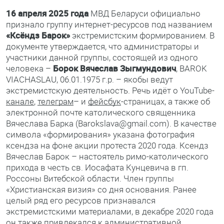
16 апреля 2025 года
МВД Беларуси официально
признало группу интернет-ресурсов под названием
«Ксёндз Барок»
экстремистским формированием. В
документе утверждается, что администраторы и
участники данной группы, состоящей из одного
человека –
Борок Вячеслав Зыгмундович
, BAROK
VIACHASLAU, 06.01.1975 г.р. – якобы ведут
экстремистскую деятельность. Речь идёт о YouTube-
канале
,
телеграм
– и
фейсбук
-страницах, а также об
электронной почте католического священника
Вячеслава Барка (Barokslava@gmail.com). В качестве
символа «формирования» указана фотография
ксендза на фоне акции протеста 2020 года. Ксендз
Вячеслав Барок – настоятель римо-католического
прихода в честь св. Иосафата Кунцевича в гп.
Россоны Витебской области. Член группы
«Христианская визия» со дня основания. Ранее
целый ряд его ресурсов признавался
экстремистскими материалами, в декабре 2020 года
он также привлекался к административной