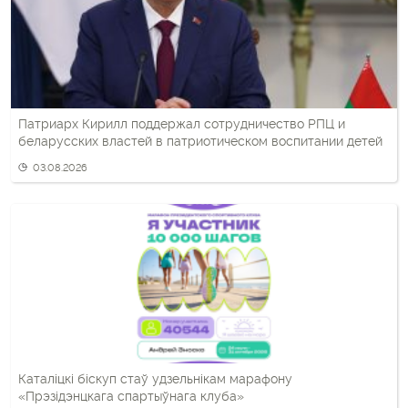
Патриарх Кирилл поддержал сотрудничество РПЦ и
беларусских властей в патриотическом воспитании детей
03.08.2026
Каталіцкі біскуп стаў удзельнікам марафону
«Прэзідэнцкага спартыўнага клуба»