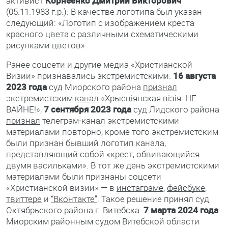
активист
Корнеенко Дмитрий Викторович
(05.11.1983 г.р.). В качестве логотипа был указан
следующий: «Логотип с изображением креста
красного цвета с различными схематическими
рисунками цветов».
Ранее соцсети и другие медиа «Христианской
Визии» признавались экстремистскими.
16 августа
2023 года
суд Миорского района
признал
экстремистским
канал
«Хрысціянская візія: НЕ
ВАЙНЕ!»,
7 сентября 2023 года
суд Лидского района
признал
телеграм-канал экстремистскими
материалами повторно, кроме того экстремистским
были признан бывший логотип канала,
представляющий собой «крест, обвивающийся
двумя васильками». В тот же день экстремистскими
материалами были признаны соцсети
«Христианской визии» — в
инстаграме
,
фейсбуке
,
твиттере
и
“Вконтакте”
. Такое решение принял суд
Октябрьского района г. Витебска.
7 марта
2024 года
Миорским районным судом Витебской области