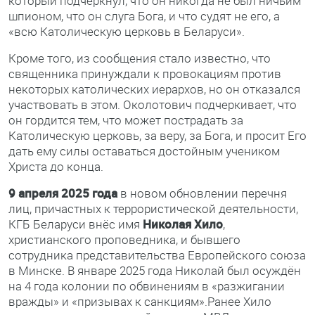
который подчеркнул, что он никогда не был ничьим
шпионом, что он слуга Бога, и что судят не его, а
«всю Католическую церковь в Беларуси».
Кроме того, из сообщения стало известно, что
священника принуждали к провокациям против
некоторых католических иерархов, но он отказался
участвовать в этом. Околотович подчеркивает, что
он гордится тем, что может пострадать за
Католическую церковь, за веру, за Бога, и просит Его
дать ему силы оставаться достойным учеником
Христа до конца.
9 апреля 2025 года
в новом обновлении перечня
лиц, причастных к террористической деятельности,
КГБ Беларуси внёс имя
Николая Хило
,
христианского проповедника, и бывшего
сотрудника представительства Европейского союза
в Минске. В январе 2025 года Николай был осуждён
на 4 года колонии по обвинениям в «разжигании
вражды» и «призывах к санкциям».Ранее Хило