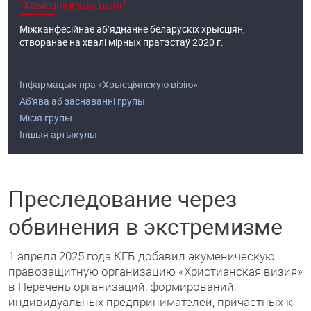
"Хрысціянская візія"
Міжканфесійнае аб’яднанне беларускіх хрысціян,
створанае на хвалі мірных пратэстаў 2020 г.
Інфармацыя пра «Хрысціянскую візію»
Аб'ява аб заснаванні групы
Місія групы
Іншыя артыкулы
Преследование через
обвинения в экстремизме
1 апреля 2025 года КГБ добавил экуменическую
правозащитную организацию «Христианская визия»
в Перечень организаций, формирований,
индивидуальных предпринимателей, причастных к