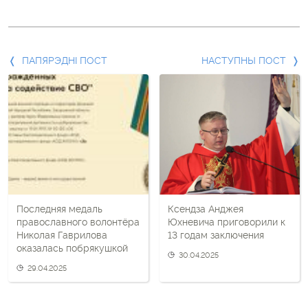
Папярэдні
ПАПЯРЭДНІ ПОСТ
НАСТУПНЫ ПОСТ
пост
і
наступны
пост
Последняя медаль
Ксендза Анджея
православного волонтёра
Юхневича приговорили к
Николая Гаврилова
13 годам заключения
оказалась побрякушкой
30.04.2025
29.04.2025