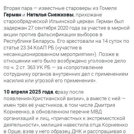
Вторая пара — известные староверы из Гомеля
Герман
и
Наталья Снежковы
, прихожане
старообрядческой Ильинской церкви. Герман был
задержан 27 сентября 2020 года за участие в мирной
акции против фальсификации выборов в
Республике Беларусь. Его арестовали на 14 суток по
статье 23.34 КоАП РБ («участие в
несанкционированном мероприятии»). Позже в
отношении него было возбуждено уголовное дело
по ч. 2 ст. 363 УК РБ — за «сопротивление
сотруднику органов внутренних дел с применением
насилия или угрозой его применения».
10 апреля 2025 года
,
с
разу после
появления«Христианской визии», а вместе с ней —
имен трёх её участников, в том числе Дмитрия
Корнеенко, в обновленном перечне МВД
организаций и лиц, «причастных к экстремистской
деятельности», милиция навестила отца Корнеенко
в Орше, взяв у него образец ДНК и расспрашивая о