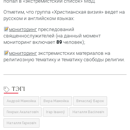
попал в «экстремистский список» МВД.
Отметим, что группа «Христианская визия» ведет на
русском и английском языках:
мониторинг
преследований
священнослужителей (на данный момент
мониторинг включает
89
человек);
мониторинг
экстремистских материалов на
религиозную тематику и тематику свободы религии.
ТЭГІ
Андрэй Мамойка
Вера Мамойка
Вячаслаў Барок
Генрых Акалатовіч
Ігар Іваноў
Наталля Васілевіч
Наталля Гарковіч