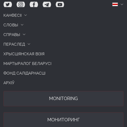
tw
ig
fb
tg
yt
Б
КАНФЕСІІ
СЛОВЫ
СПРАВЫ
ПЕРАСЛЕД
ХРЫСЦІЯНСКАЯ ВІЗІЯ
МАРТЫРАЛОГ БЕЛАРУСІ
ФОНД САЛІДАРНАСЦІ
АРХІЎ
MONITORING
МОНИТОРИНГ