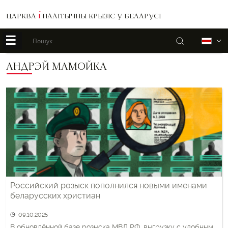
ЦАРКВА
І
ПАЛІТЫЧНЫ КРЫЗІС У БЕЛАРУСІ
☰
Пошук
Б
АНДРЭЙ МАМОЙКА
Российский розыск пополнился новыми именами
беларусских христиан
09.10.2025
В обновлённой базе розыска МВД РФ, выгрузку с удобным