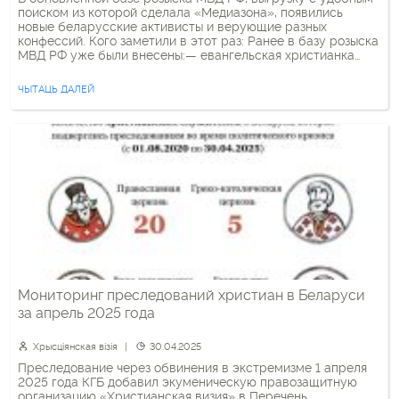
поиском из которой сделала «Медиазона», появились
новые беларусские активисты и верующие разных
конфессий. Кого заметили в этот раз: Ранее в базу розыска
МВД РФ уже были внесены:— евангельская христианка
Елизавета Принеслик;— католические священники
Вячеслав Барок и Андрей Вощук (SDS);— православный
ЧЫТАЦЬ ДАЛЕЙ
священник Константинопольского патриархата Георгий
Рой;— католический […]
Мониторинг преследований христиан в Беларуси
за апрель 2025 года
Хрысціянская візія
30.04.2025
Преследование через обвинения в экстремизме 1 апреля
2025 года КГБ добавил экуменическую правозащитную
организацию «Христианская визия» в Перечень