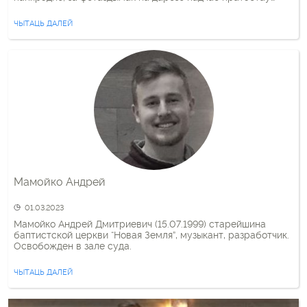
2020 года. Справу разглядаў суд Цэнтральнага раёна
Мінска. Прысуд агучыла суддзя Вікторыя Шабуня, вядомая
ЧЫТАЦЬ ДАЛЕЙ
шматлікімі выракамі ў […]
Мамойко Андрей
01.03.2023
Мамойко Андрей Дмитриевич (15.07.1999) старейшина
баптистской церкви “Новая Земля”, музыкант, разработчик.
Освобожден в зале суда.
ЧЫТАЦЬ ДАЛЕЙ