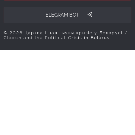
TELEGRAM BOT
© 2026 Царква і палітычны крызіс у Беларусі /
Church and the Political Crisis in Belarus