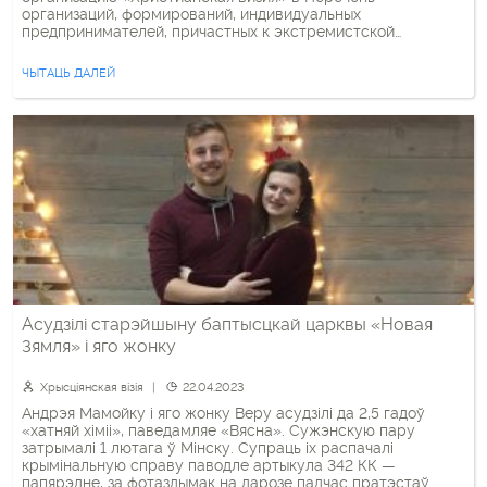
организаций, формирований, индивидуальных
предпринимателей, причастных к экстремистской
деятельности в качестве «экстремистского
формирования» (решение КГБ от 01.04.2025 № 4/41-26 «О
ЧЫТАЦЬ ДАЛЕЙ
признании группы граждан экстремистским
формированием и запрете его деятельности»). В связи с
деятельностью данного формирования были указаны
следующие электронные ресурсы: […]
Асудзілі старэйшыну баптысцкай царквы «Новая
Зямля» і яго жонку
Хрысціянская візія
22.04.2023
Андрэя Мамойку і яго жонку Веру асудзілі да 2,5 гадоў
«хатняй хіміі», паведамляе «Вясна». Сужэнскую пару
затрымалі 1 лютага ў Мінску. Супраць іх распачалі
крымінальную справу паводле артыкула 342 КК —
папярэдне, за фотаздымак на дарозе падчас пратэстаў