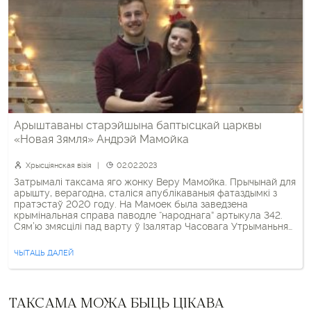
Арыштаваны старэйшына баптысцкай царквы
«Новая Зямля» Андрэй Мамойка
Хрысціянская візія
02.02.2023
Затрымалі таксама яго жонку Веру Мамойка. Прычынай для
арышту, верагодна, сталіся апублікаваныя фатаздымкі з
пратэстаў 2020 году. На Мамоек была заведзена
крымінальная справа паводле “народнага” артыкула 342.
Сям’ю змясцілі пад варту ў Ізалятар Часовага Утрыманьня
на Акрэсьціна. Магчыма, што праз 10 сутак яны будуць
пераведзены ў ізалятар на вуліцы Валадарскага. Андрэй і
ЧЫТАЦЬ ДАЛЕЙ
Вера Мамойка таксама […]
ТАКСАМА МОЖА БЫЦЬ ЦІКАВА