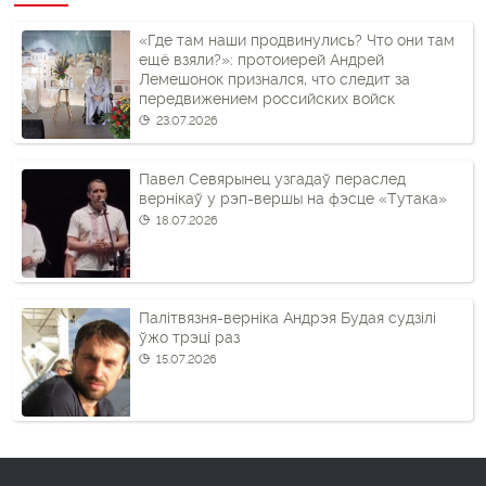
«Где там наши продвинулись? Что они там
ещё взяли?»: протоиерей Андрей
Лемешонок признался, что следит за
передвижением российских войск
23.07.2026
Павел Севярынец узгадаў пераслед
вернікаў у рэп-вершы на фэсце «Тутака»
18.07.2026
Палітвязня-верніка Андрэя Будая судзілі
ўжо трэці раз
15.07.2026