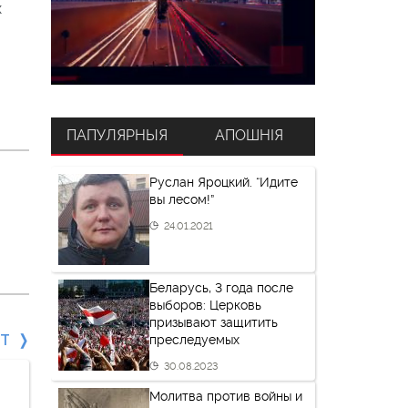
х
ПАПУЛЯРНЫЯ
АПОШНІЯ
Руслан Яроцкий. “Идите
вы лесом!”
24.01.2021
Беларусь, 3 года после
выборов: Церковь
призывают защитить
СТ
преследуемых
30.08.2023
Молитва против войны и