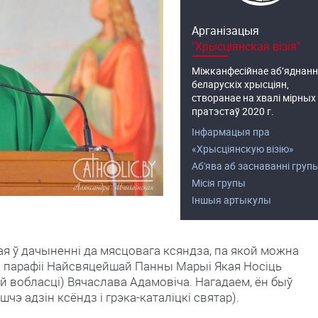
Арганізацыя
"Хрысціянская візія"
Міжканфесійнае аб’яднанн
беларускіх хрысціян,
створанае на хвалі мірных
пратэстаў 2020 г.
Інфармацыя пра
«Хрысціянскую візію»
Аб'ява аб заснаванні груп
Місія групы
Іншыя артыкулы
ая ў дачыненні да мясцовага ксяндза, па якой можна
а парафіі Найсвяцейшай Панны Марыі Якая Носіць
й вобласці) Вячаслава Адамовіча. Нагадаем, ён быў
чэ адзін ксёндз і грэка-каталіцкі святар).