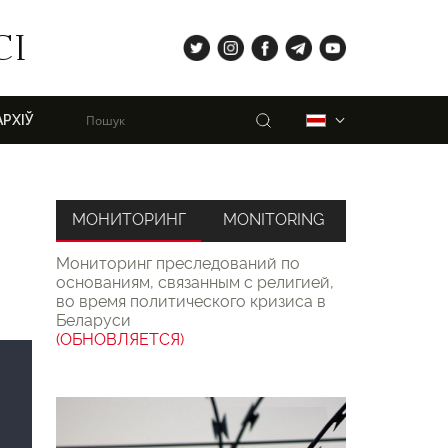
tw
ig
fb
tg
yt
СІ
Пошук
Беларуская
АРХІЎ
МОНИТОРИНГ
MONITORING
Мониторинг преследований по
основаниям, связанным с религией,
во время политического кризиса в
Беларуси
(ОБНОВЛЯЕТСЯ)