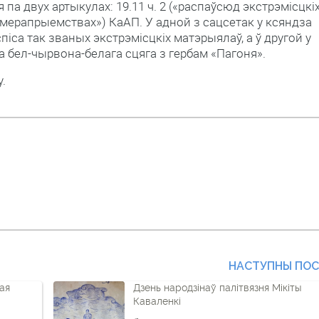
па двух артыкулах: 19.11 ч. 2 («распаўсюд экстрэмісцкі
ых мерапрыемствах») КаАП. У адной з сацсетак у ксяндза
спіса так званых экстрэмісцкіх матэрыялаў, а ў другой у
 бел-чырвона-белага сцяга з гербам «Пагоня».
.
НАСТУПНЫ ПО
ая
Дзень народзінаў палітвязня Мікіты
Каваленкі