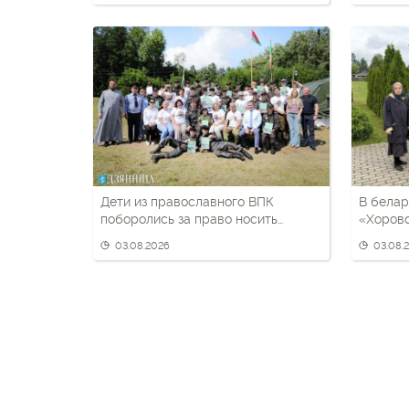
Дети из православного ВПК
В белар
поборолись за право носить
«Хоров
черный берет
03.08.2026
03.08.