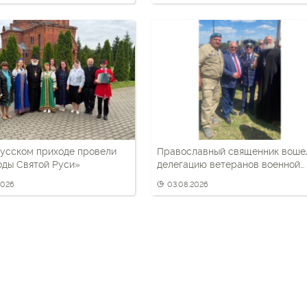
усском приходе провели
Православный священник воше
оды Святой Руси»
делегацию ветеранов военной
разведки
2026
03.08.2026