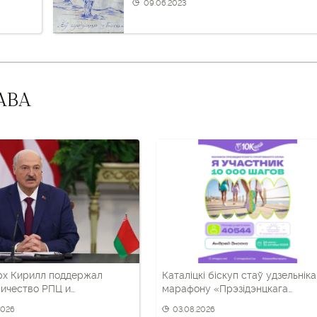
09.06.2023
АВА
рх Кирилл поддержал
Каталіцкі біскуп стаў удзельнік
ичество РПЦ и
марафону «Прэзідэнцкага
ских властей в
спартыўнага клуба»
2026
03.08.2026
ическом воспитании детей