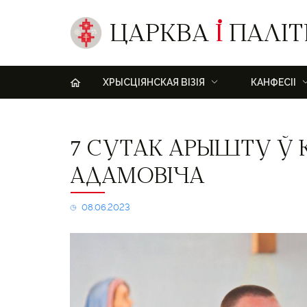
ЦАРКВА
І
ПАЛІТ
H
ХРЫСЦІЯНСКАЯ ВІЗІЯ
КАНФЕСІІ
7
7 СУТАК АРЫШТУ Ў 
сутак
арышту
АДАМОВІЧА
ў
ксяндза
Вячаслава
08.06.2023
Адамовіча