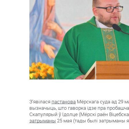
З’явілася
пастанова
Мёрскага суда ад 29 м
вызначыць, што гаворка ідзе пра пробашч
Скапулярый ў Ідолце (Мёрскі раён Віцебска
затрыманы
25 мая (тады былі затрыманы яш