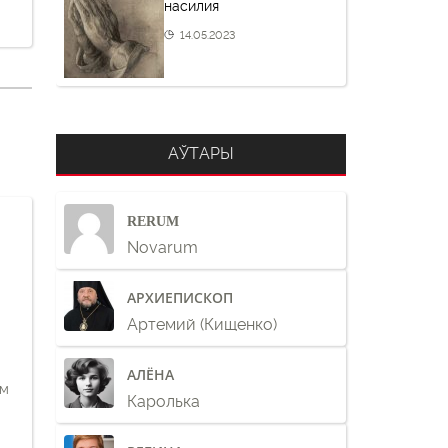
насилия
14.05.2023
АЎТАРЫ
RERUM
Novarum
АРХИЕПИСКОП
Артемий (Кищенко)
АЛЁНА
ам
Каролька