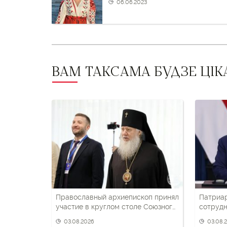
і
06.06.2023
наступны
пост
ВАМ ТАКСАМА БУДЗЕ ЦІК
Православный архиепископ принял
Патриа
участие в круглом столе Союзного
сотрудн
государства
беларус
03.08.2026
03.08.
патриот