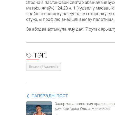
Згодна з пастановай святар абвінавачваўся 
матэрыялаў») і 24.23 ч. 1 («удзел у масав
знайшлі падпіску на суполку і старонку са 
стужцы профілю знайшлі выяву палотнішча
За абодва артыкула яму далі 7 сутак арышту
ТЭГІ
Вячаслаў Адамовіч
Папярэдні
ПАПЯРЭДНІ ПОСТ
Задержана известная православн
пост
композиторка Ольга Миненкова