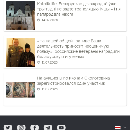
Katolik.life: Беларускае дзяржрадыё ўжо
тры тыдні не вядзе трансляцыю Імшы – і ня
папярэдзіла нікога
14.07.2026
«На нашей общей границе Ваша
деятельность приносит неоценимую
пользу»: российские ветераны наградили
беларусскую игуменью
11.07.2026
На аукционы по иконам Околотовича
зарегистрировался один участник
11.07.2026
tw
ig
fb
tg
yt
Б