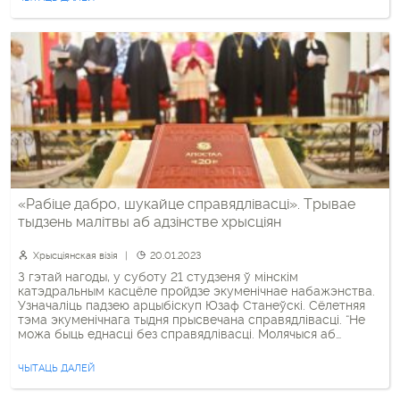
Навалукомлі і напісалі […]
«Рабіце дабро, шукайце справядлівасці». Трывае
тыдзень малітвы аб адзінстве хрысціян
Хрысціянская візія
20.01.2023
З гэтай нагоды, у суботу 21 студзеня ў мінскім
катэдральным касцёле пройдзе экуменічнае набажэнства.
Узначаліць падзею арцыбіскуп Юзаф Станеўскі. Сёлетняя
тэма экуменічнага тыдня прысвечана справядлівасці. “Не
можа быць еднасці без справядлівасці. Молячыся аб
еднасці, мы павінны прызнаць, што шмат людзей
сутыкнуліся з рознымі формамі гвалту і ціску таксама з
ЧЫТАЦЬ ДАЛЕЙ
боку хрысціян”, – пішацца ў афіцыйнай […]