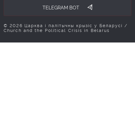
TELEGRAM BOT
© 2026 Царква і палітычны крызіс у Беларусі /
Church and the Political Crisis in Belarus