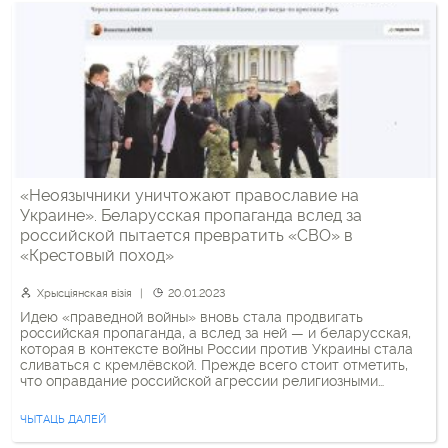
«Неоязычники уничтожают православие на
Украине». Беларусская пропаганда вслед за
российской пытается превратить «СВО» в
«Крестовый поход»
Хрысціянская візія
20.01.2023
Идею «праведной войны» вновь стала продвигать
российская пропаганда, а вслед за ней — и беларусская,
которая в контексте войны России против Украины стала
сливаться с кремлёвской. Прежде всего стоит отметить,
что оправдание российской агрессии религиозными
целями прозвучало год назад, перед полномасштабным
вторжением РФ в Украину, из уст Александра Лукашенко.
ЧЫТАЦЬ ДАЛЕЙ
Тогда, посещая православный храм на Рождество, […]