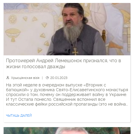
Протоиерей Андрей Лемешонок признался, что в
жизни голосовал дважды
Хрысціянская візія
20.01.2023
На этой неделе в очередном выпуске «Вторник с
батюшкой» у духовника Свято-Елисаветинского монастыря
спросили о том, почему он поддерживает войну в Украине.
И тут Остапа понесло. Священник вспомнил все
классические фейки российской пропаганды (это не война
с Украиной, а мир ЛГБТ и эвтаназии воюет с православием
и т. п.). В вопросе войны он почему-то не […]
ЧЫТАЦЬ ДАЛЕЙ