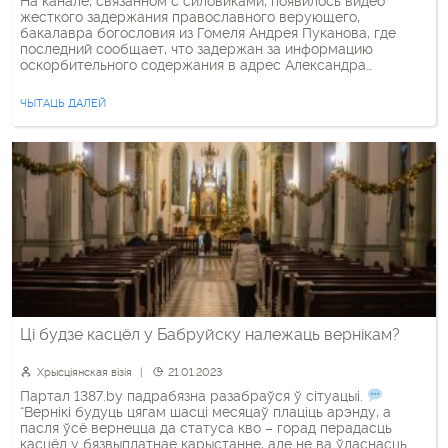
На канале, связанном с силовиками, появилось видео
жесткого задержания православного верующего,
бакалавра богословия из Гомеля Андрея Пуканова, где
последний сообщает, что задержан за информацию
оскорбительного содержания в адрес Александра
Лукашенко. Также сообщается, что на него, вероятно,
возбуждено несколько уголовных дел. Силовики также
ЧЫТАЦЬ ДАЛЕЙ
демонстрируют фотографию с телефона Андрея Пуканова,
на котором виден сделанный им перепост текста […]
Ці будзе касцёл у Бабруйску належаць вернікам?
Хрысціянская візія
21.01.2023
Партал 1387.by падрабязна разабраўся ў сітуацыі.
“Вернікі будуць цягам шасці месяцаў плаціць арэнду, а
пасля ўсё вернецца да статуса кво – горад перадасць
касцёл у бязвыплатнае карыстанне, але не ва ўласнасць.