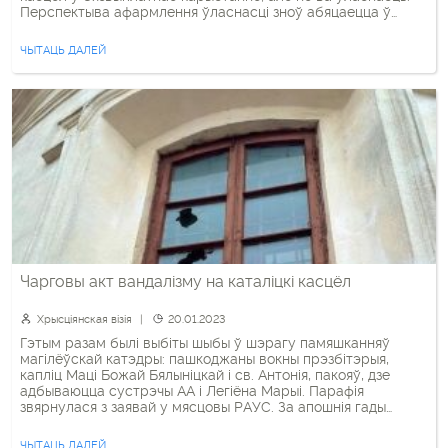
Перспектыва афармлення ўласнасці зноў абяцаецца ў
нейкім будучым часе, але без канкрэтыкі. То бок, па
сутнасці, касцёл у Бабруйску як не належыў вернікам, […]
ЧЫТАЦЬ ДАЛЕЙ
Чарговы акт вандалізму на каталіцкі касцёл
Хрысціянская візія
20.01.2023
Гэтым разам былі выбіты шыбы ў шэрагу памяшканняў
магілёўскай катэдры: пашкоджаны вокны прэзбітэрыя,
капліц Маці Божай Бялыніцкай і св. Антонія, пакояў, дзе
адбываюцца сустрэчы АА і Легіёна Марыі. Парафія
звярнулася з заявай у мясцовы РАУС. За апошнія гады
выпадкі вындалізму каталіцкіх храмаў пачасціліся. У
красавіку 2021 г. невядомыя праніклі ў касцёл у
ЧЫТАЦЬ ДАЛЕЙ