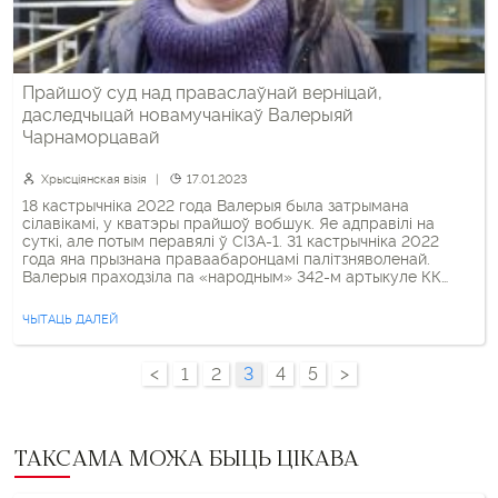
Прайшоў суд над праваслаўнай верніцай,
даследчыцай новамучанікаў Валерыяй
Чарнаморцавай
Хрысціянская візія
17.01.2023
18 кастрычніка 2022 года Валерыя была затрымана
сілавікамі, у кватэры прайшоў вобшук. Яе адправілі на
суткі, але потым перавялі ў СІЗА-1. 31 кастрычніка 2022
года яна прызнана праваабаронцамі палітзняволенай.
Валерыя праходзіла па «народным» 342-м артыкуле КК
(Арганізацыя і падрыхтоўка дзеянняў, якія груба парушаюць
грамадскі парадак, альбо актыўны ўдзел у іх) за ўдзел у
ЧЫТАЦЬ ДАЛЕЙ
акцыях пратэсту […]
<
1
2
3
4
5
>
ТАКСАМА МОЖА БЫЦЬ ЦІКАВА