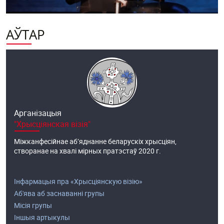
АЎТАР
Арганізацыя
"Хрысціянская візія"
Міжканфесійнае аб’яднанне беларускіх хрысціян,
створанае на хвалі мірных пратэстаў 2020 г.
Інфармацыя пра «Хрысціянскую візію»
Аб'ява аб заснаванні групы
Місія групы
Іншыя артыкулы