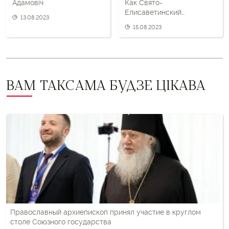
Адамовіч
Как Свято-
Елисаветинский
13.08.2023
монастырь оплатил
15.08.2023
автопарк российским
оккупантам
ВАМ ТАКСАМА БУДЗЕ ЦІКАВА
Православный архиепископ принял участие в круглом
столе Союзного государства