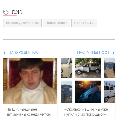
ТЭГІ
Вячаслаў Ганчарэнка
Новае жыццё
Новая Жизнь
Папярэдні
ПАПЯРЭДНІ ПОСТ
НАСТУПНЫ ПОСТ
пост
і
наступны
пост
На Шчучыншчыне
«Сколько машин мы уже
затрыманы ксёндз Антоні
купили с их помощью!».