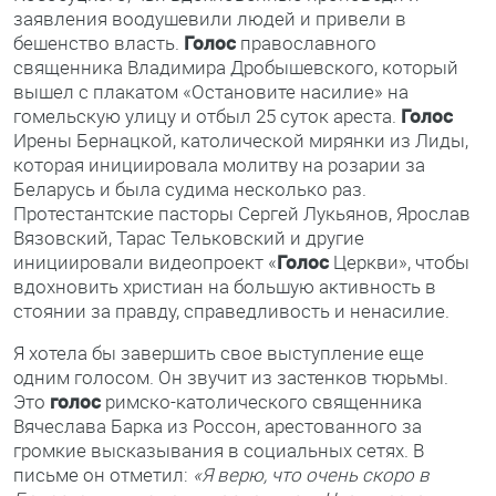
заявления воодушевили людей и привели в
бешенство власть.
Голос
православного
священника Владимира Дробышевского, который
вышел с плакатом «Остановите насилие» на
гомельскую улицу и отбыл 25 суток ареста.
Голос
Ирены Бернацкой, католической мирянки из Лиды,
которая инициировала молитву на розарии за
Беларусь и была судима несколько раз.
Протестантские пасторы Сергей Лукьянов, Ярослав
Вязовский, Тарас Тельковский и другие
инициировали видеопроект «
Голос
Церкви», чтобы
вдохновить христиан на большую активность в
стоянии за правду, справедливость и ненасилие.
Я хотела бы завершить свое выступление еще
одним голосом. Он звучит из застенков тюрьмы.
Это
голос
римско-католического священника
Вячеслава Барка из Россон, арестованного за
громкие высказывания в социальных сетях. В
письме он отметил:
«Я верю, что очень скоро в