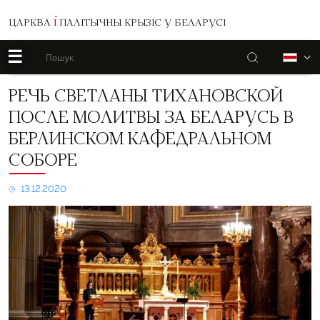
ЦАРКВА
І
ПАЛІТЫЧНЫ КРЫЗІС У БЕЛАРУСІ
☰
Пошук
Б
Речь
РЕЧЬ СВЕТЛАНЫ ТИХАНОВСКОЙ
Светланы
ПОСЛЕ МОЛИТВЫ ЗА БЕЛАРУСЬ В
Тихановской
после
БЕРЛИНСКОМ КАФЕДРАЛЬНОМ
молитвы
СОБОРЕ
за
Беларусь
в
13.12.2020
Берлинском
кафедральном
соборе