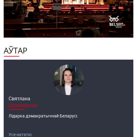
АЎТАР
Святлана
Ціханоўская
Лідарка дэмакратычнай Беларусі.
Усе нататкі