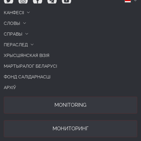
tw
ig
fb
tg
yt
Б
КАНФЕСІІ
СЛОВЫ
СПРАВЫ
ПЕРАСЛЕД
ХРЫСЦІЯНСКАЯ ВІЗІЯ
МАРТЫРАЛОГ БЕЛАРУСІ
ФОНД САЛІДАРНАСЦІ
АРХІЎ
MONITORING
МОНИТОРИНГ