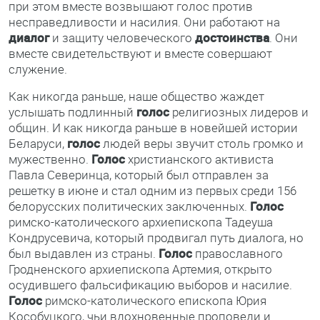
при этом вместе возвышают голос против
несправедливости и насилия. Они работают на
диалог
и защиту человеческого
достоинства
. Они
вместе свидетельствуют и вместе совершают
служение.
Как никогда раньше, наше общество жаждет
услышать подлинный
голос
религиозных лидеров и
общин. И как никогда раньше в новейшей истории
Беларуси,
голос
людей веры звучит столь громко и
мужественно.
Голос
христианского активиста
Павла Северинца, который был отправлен за
решетку в июне и стал одним из первых среди 156
белорусских политических заключенных.
Голос
римско-католического архиепископа Тадеуша
Кондрусевича, который продвигал путь диалога, но
был выдавлен из страны.
Голос
православного
Гродненского архиепископа Артемия, открыто
осудившего фальсификацию выборов и насилие.
Голос
римско-католического епископа Юрия
Кособуцкого, чьи вдохновенные проповеди и