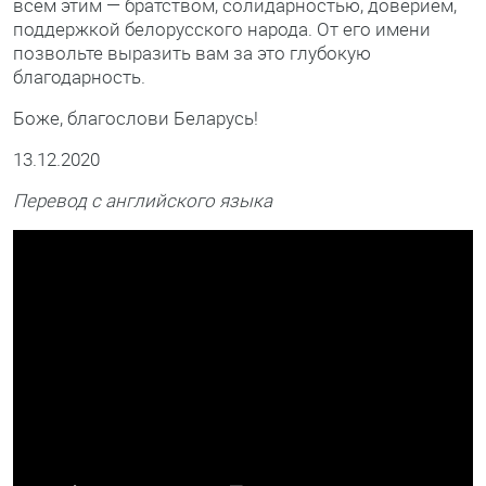
всем этим — братством, солидарностью, доверием,
поддержкой белорусского народа. От его имени
позвольте выразить вам за это глубокую
благодарность.
Боже, благослови Беларусь!
13.12.2020
Перевод с английского языка