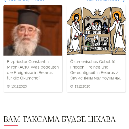
Папярэдні
пост
і
наступны
пост
Erzpriester Constantin
Ökumenisches Gebet für
Miron (ACK): Was bedeuten
Frieden, Freiheit und
die Ereignisse in Belarus
Gerechtigkeit in Belarus /
für die Ökumene?
Экуменічны малітоўны чын
за мір, свабоду і
13.12.2020
13.12.2020
справядлівасць у
Беларусі
ВАМ ТАКСАМА БУДЗЕ ЦІКАВА