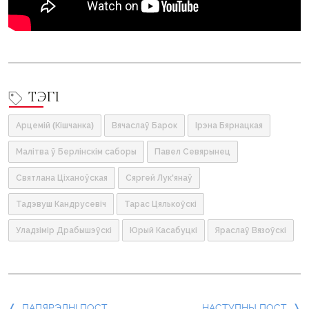
ТЭГІ
Арцемій (Кішчанка)
Вячаслаў Барок
Ірэна Бярнацкая
Малітва ў Берлінскім саборы
Павел Севярынец
Святлана Ціханоўская
Сяргей Лук'янаў
Тадэвуш Кандрусевіч
Тарас Цялькоўскі
Уладзімір Драбышэўскі
Юрый Касабуцкі
Яраслаў Вязоўскі
ПАПЯРЭДНІ ПОСТ
НАСТУПНЫ ПОСТ