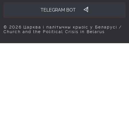
TELEGRAM BOT
© 2026 Царква і палітычны крызіс у Беларусі /
Church and the Political Crisis in Belarus