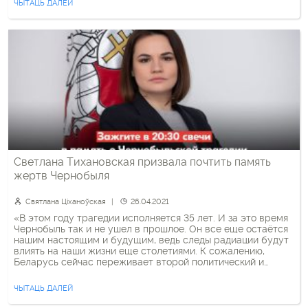
ЧЫТАЦЬ ДАЛЕЙ
адстаўкі. Ціханоўская: «Мяне, як […]
Светлана Тихановская призвала почтить память
жертв Чернобыля
Святлана Ціханоўская
26.04.2021
«В этом году трагедии исполняется 35 лет. И за это время
Чернобыль так и не ушел в прошлое. Он все еще остаётся
нашим настоящим и будущим, ведь следы радиации будут
влиять на наши жизни еще столетиями. К сожалению,
Беларусь сейчас переживает второй политический и
гуманитарный Чернобыль. 35 лет назад государство
продемонстрировало, что человеческие жизни для […]
ЧЫТАЦЬ ДАЛЕЙ