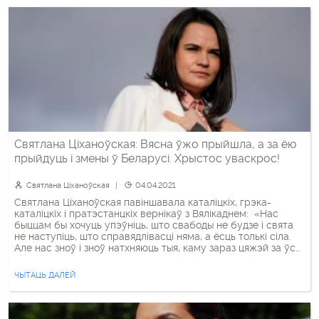
Святлана Ціханоўская: Вясна ўжо прыйшла, а за ёю
прыйдуць і змены ў Беларусі. Хрыстос уваскрос!
Святлана Ціханоўская
04.04.2021
Святлана Ціханоўская павіншавала каталіцкіх, грэка-
каталіцкіх і пратэстанцкіх вернікаў з Вялікаднем: «Нас
быццам бы хочуць упэўніць, што свабоды не будзе і свята
не наступіць, што справядлівасці няма, а ёсць толькі сіла.
Але нас зноў і зноў натхняюць тыя, каму зараз цяжэй за ўсё
— асабліва нашы сябры ў турмах і на судах. Такія людзі як
Мікола […]
ЧЫТАЦЬ ДАЛЕЙ