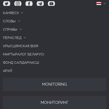
tw
ig
fb
tg
yt
Б
КАНФЕСІІ
СЛОВЫ
СПРАВЫ
ПЕРАСЛЕД
ХРЫСЦІЯНСКАЯ ВІЗІЯ
МАРТЫРАЛОГ БЕЛАРУСІ
ФОНД САЛІДАРНАСЦІ
АРХІЎ
MONITORING
МОНИТОРИНГ