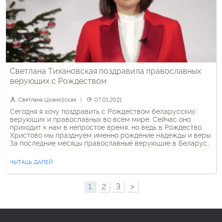
Светлана Тихановская поздравила православных
верующих с Рождеством
Святлана Ціханоўская
07.01.2021
Сегодня я хочу поздравить с Рождеством беларусских
верующих и православных во всем мире. Сейчас оно
приходит к нам в непростое время, но ведь в Рождество
Христово мы празднуем именно рождение надежды и веры.
За последние месяцы православные верующие в Беларуси
регулярно страдали от беззакония. Тех, кто выступал
против насилия, арестовывали и увольняли. Были и те, […]
ЧЫТАЦЬ ДАЛЕЙ
Posts
1
2
3
>
pagination