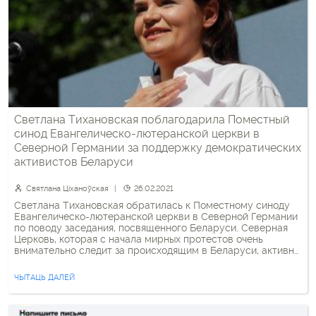
Светлана Тихановская поблагодарила Поместный
синод Евангелическо-лютеранской церкви в
Северной Германии за поддержку демократических
активистов Беларуси
Святлана Ціханоўская
26.02.2021
Светлана Тихановская обратилась к Поместному синоду
Евангелическо-лютеранской церкви в Северной Германии
по поводу заседания, посвященного Беларуси. Северная
Церковь, которая с начала мирных протестов очень
внимательно следит за происходящим в Беларуси, активно
участвовала в запуске проекта 100хsolidaritaet.de в
поддержку белорусских политзаключенных, в частности
ЧЫТАЦЬ ДАЛЕЙ
одной из «крёстных» стала епископиня региона Гамбурга и
Любека Кирстен Ферс. «Уважаемый Президиум, […]