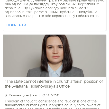
Свабода думкі, сумлення і рэлігіі – базавае права чалавека.
Яна адносіцца да паслядоўнікаў рэлігійных і нерэлігійных
перакананняў і ўключае свабоду кожнага з нас як
аднаасобна, так i разам з iншымi, публічна ці непублічна,
вызнаваць сваю рэлігію або перакананні ў набажэнстве,
выкананні рэлігійных і рытуальных абрадаў і ў навучанні.
Гэта прапісана і ў Міжнародным пакце аб […]
ЧЫТАЦЬ ДАЛЕЙ
“The state cannot interfere in church affairs”: position of
the Sviatlana Tikhanovskaya’s Office
Святлана Ціханоўская
19.10.2021
Freedom of thought, conscience and religion is one of the
fundamental human rights. It applies equally to followers of