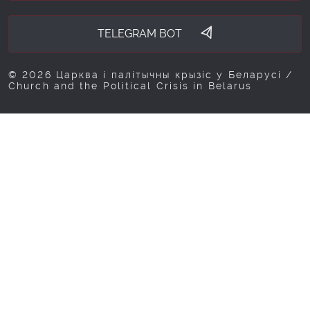
TELEGRAM BOT
© 2026 Царква і палітычны крызіс у Беларусі /
Church and the Political Crisis in Belarus