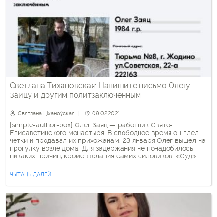
Светлана Тихановская: Напишите письмо Олегу
Зайцу и другим политзаключенным
Святлана Ціханоўская
09.02.2021
[simple-author-box] Олег Заяц — работник Свято-
Елисаветинского монастыря. В свободное время он плел
четки и продавал их прихожанам. 23 января Олег вышел на
прогулку возле дома. Для задержания не понадобилось
никаких причин, кроме желания самих силовиков. «Суд»
приговорил его к 25 суткам заключения — Олегу добавили
протокол за сопротивление сотруднику милиции. Под
ЧЫТАЦЬ ДАЛЕЙ
сопротивлением подразумевают отказ оговорить […]