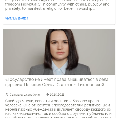
religious or to non-religious beliefs and includes everyone’s
freedom individually, in community with others, publicly and
privately, to manifest a religion or belief in worship,
observance, practice and teaching, as it is stated in the
International […]
ЧЫТАЦЬ ДАЛЕЙ
«Государство не имеет права вмешиваться в дела
церкви». Позиция Офиса Светланы Тихановской
Святлана Ціханоўская
19.10.2021
Свобода мысли, совести и религии – базовое право
человека. Она относится к последователям религиозных и
нерелигиозных убеждений и включает свободу каждого из
нас как единолично, так и сообща с другими, публично или
непублично, исповедовать свою религию или убеждения в