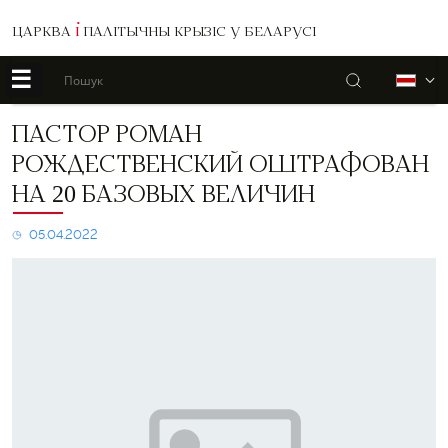
ЦАРКВА
І
ПАЛІТЫЧНЫ КРЫЗІС У БЕЛАРУСІ
☰
Пошук
Б
Пастор
ПАСТОР РОМАН
Роман
РОЖДЕСТВЕНСКИЙ ОШТРАФОВАН
Рождественский
оштрафован
НА 20 БАЗОВЫХ ВЕЛИЧИН
на
20
05.04.2022
базовых
величин