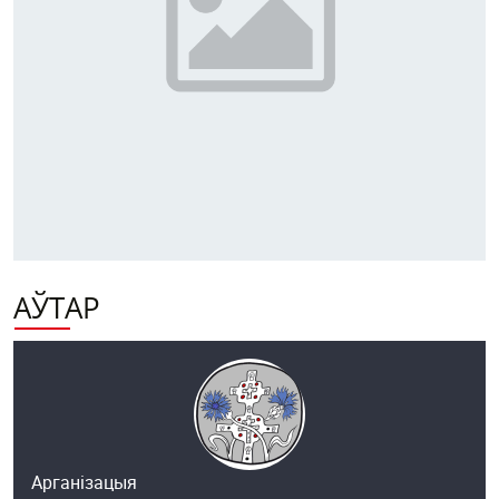
АЎТАР
Арганізацыя