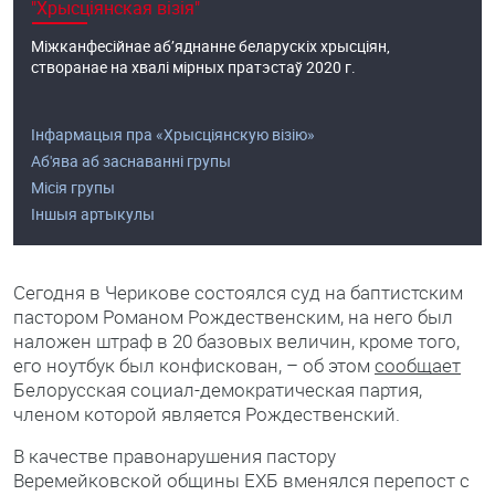
"Хрысціянская візія"
Міжканфесійнае аб’яднанне беларускіх хрысціян,
створанае на хвалі мірных пратэстаў 2020 г.
Інфармацыя пра «Хрысціянскую візію»
Аб'ява аб заснаванні групы
Місія групы
Іншыя артыкулы
Сегодня в Черикове состоялся суд на баптистским
пастором Романом Рождественским, на него был
наложен штраф в 20 базовых величин, кроме того,
его ноутбук был конфискован, – об этом
сообщает
Белорусская социал-демократическая партия,
членом которой является Рождественский.
В качестве правонарушения пастору
Веремейковской общины ЕХБ вменялся перепост с