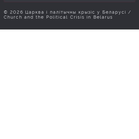
© 2026 Царква і палітычны крызіс у Беларусі /
Church and the Political Crisis in Belarus