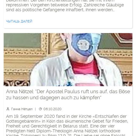
bekommen. Bei den Kirchenleitungen hat sie mit ihrem
repressiven Vorgehen teilweise Erfolg. Zahlreiche Gläubige
sind als politische Gefangene inhaftiert, ihnen werden
grundlegende Rechte vorenthalten. Die Gewalt des Regimes
führt aber auch zu größerer Solidarität und Zusammenarbeit
ЧЫТАЦЬ ДАЛЕЙ
[…]
Anna Nötzel: “Der Apostel Paulus ruft uns auf, das Böse
zu hassen und dagegen auch zu kämpfen”
Ганна Нётцел
06.10.2020
Am 19. September 2020 fand in der Kirche «Entschlafen der
Gottesgebärerin» in Köln das ökumenische Gebet für Frieden,
Freiheit und Gerechtigkeit in Belarus statt. Eine der vier
Predigten hielt Diplom-Theologin Anna Nötzel (orthodoxe
Kirche, Tübingen) zu Röm 12,9-21. Die Liebe sei ohne Falsch!