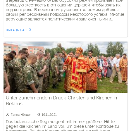
(Перевод с немецкого) Белорусский режим проявляет все
большую жесткость в отношении церквей, чтобы взять их
под контроль. В церковном руководстве режим добился
своим репрессивным подходом некоторого успеха. Многие
верующие являются политическими заключенными и
лишены основных прав. Насилие режима ведет, однако,
также к большей солидарности и сотрудничеству между
ЧЫТАЦЬ ДАЛЕЙ
верующими разных конфессий. Беларусь сейчас находится
в ситуации […]
Unter zunehmendem Druck: Christen und Kirchen in
Belarus
Ганна Нётцел
16.11.2021
Das belarusische Regime geht mit immer größerer Härte
gegen die Kirchen im Land vor, um diese unter Kontrolle zu