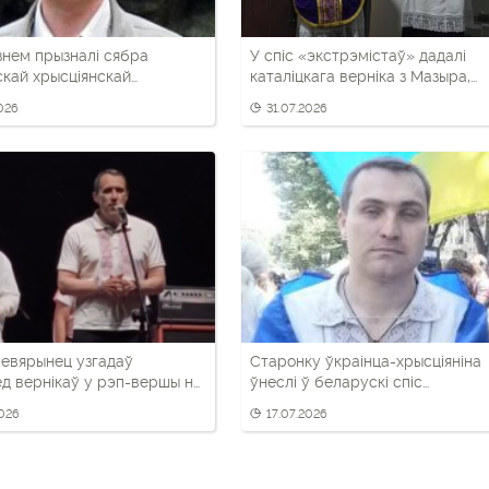
знем прызналі сябра
У спіс «экстрэмістаў» дадалі
кай хрысціянскай
каталіцкага верніка з Мазыра,
тыі са Слоніма
уладальніка «Даліны анёлаў»
2026
31.07.2026
евярынец узгадаў
Старонку ўкраінца-хрысціяніна
д вернікаў у рэп-вершы на
ўнеслі ў беларускі спіс
Тутака»
«экстрэмісцкіх» матэрыялаў
2026
17.07.2026