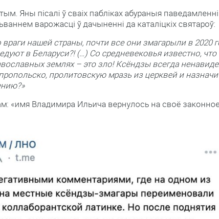
ым. Яны пісалі ў сваіх пабліках абураныя паведамленні
ьваннем варожасці ў дачыненні да каталіцкіх святароў:
 враги нашей страны, почти все они змагарыли в 2020 г
едуют в Беларуси?! (…) Со средневековья известно, что
авославных землях – это зло! Ксёндзы всегда ненавид
у пропольско, пролитовскую мразь из церквей и назначи
дению?»
хам: «имя Владимира Ильича вернулось на своё законно