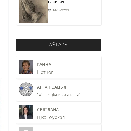
насилия
14.05.2023
АЎТАРЫ
ГАННА
Нётцел
АРГАНІЗАЦЫЯ
"Хрысціянская візія"
СВЯТЛАНА
Ціханоўская