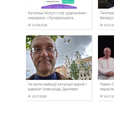
Каталіцкі біскуп стаў удзельнікам
Палітвя
марафону «Прэзідэнцкага
Беларус
спартыўнага клуба»
дэмакра
03.08.2026
31.07.
На волю выйшаў каталіцкі вернік і
Павел С
адвакат Аляксандр Данілевіч
перасле
фэсце «
22.07.2026
18.07.