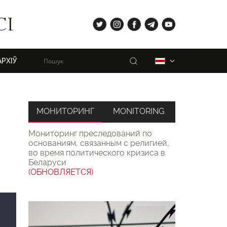
tw
ig
fb
tg
yt
СІ
Пошук
Беларуская
АРХІЎ
МОНИТОРИНГ
MONITORING
Мониторинг преследований по
основаниям, связанным с религией,
во время политического кризиса в
Беларуси
(ОБНОВЛЯЕТСЯ)