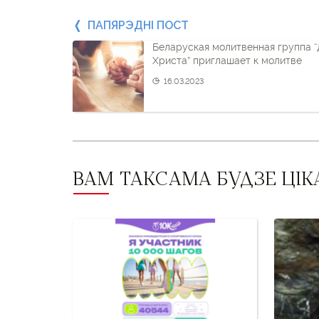
Папярэдні
ПАПЯРЭДНІ ПОСТ
Беларуская молитвенная группа “
пост
Христа” приглашает к молитве
і
16.03.2023
наступны
пост
ВАМ ТАКСАМА БУДЗЕ ЦІК