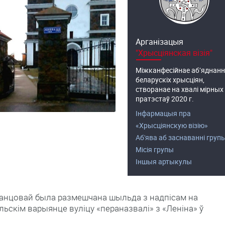
Арганізацыя
"Хрысціянская візія"
Міжканфесійнае аб’яднанн
беларускіх хрысціян,
створанае на хвалі мірных
пратэстаў 2020 г.
Інфармацыя пра
«Хрысціянскую візію»
Аб'ява аб заснаванні груп
Місія групы
Іншыя артыкулы
жанцовай была размешчана шыльда з надпісам на
льскім варыянце вуліцу «пераназвалі» з «Леніна» ў