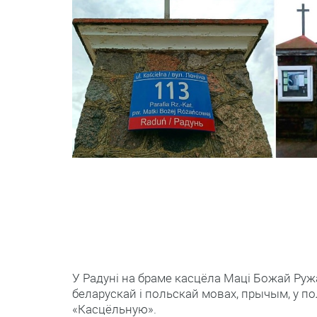
У Радуні на браме касцёла Маці Божай Ру
беларускай і польскай мовах, прычым, у по
«Касцёльную».