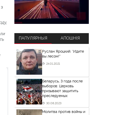
 з
оду,
ели
ПАПУЛЯРНЫЯ
АПОШНІЯ
ть
Руслан Яроцкий. “Идите
е
вы лесом!”
24.01.2021
Беларусь, 3 года после
выборов: Церковь
призывают защитить
преследуемых
30.08.2023
Молитва против войны и