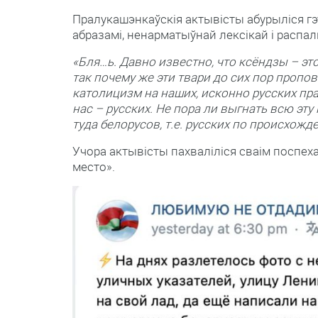
Пралукашэнкаўскія актывісты абурыліся гэт
абразамі, ненарматыўнай лексікай і распал
«Бля…ь. Давно известно, что ксёндзы – это
так почему же эти твари до сих пор пропов
католицизм на наших, исконно русских пр
нас – русских. Не пора ли выгнать всю эт
туда белорусов, т.е. русских по происхож
Учора актывісты пахваліліся сваім поспе
место».