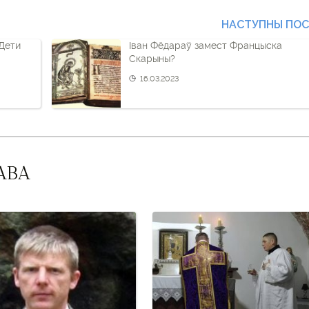
НАСТУПНЫ ПО
Дети
Іван Фёдараў замест Францыска
Скарыны?
16.03.2023
АВА