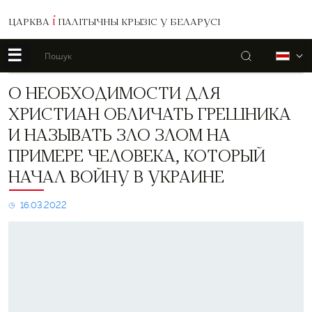
ЦАРКВА
І
ПАЛІТЫЧНЫ КРЫЗІС У БЕЛАРУСІ
☰
Пошук
Б
О
О НЕОБХОДИМОСТИ ДЛЯ
необходимости
ХРИСТИАН ОБЛИЧАТЬ ГРЕШНИКА
для
христиан
И НАЗЫВАТЬ ЗЛО ЗЛОМ НА
обличать
ПРИМЕРЕ ЧЕЛОВЕКА, КОТОРЫЙ
грешника
и
НАЧАЛ ВОЙНУ В УКРАИНЕ
называть
зло
16.03.2022
злом
на
примере
человека,
который
начал
войну
в