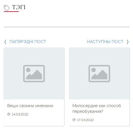
ТЭГІ
Папярэдні
ПАПЯРЭДНІ ПОСТ
НАСТУПНЫ ПОСТ
пост
і
наступны
пост
Вещи своими именами
Милосердие как способ
переобувания?
14.03.2022
17.03.2022