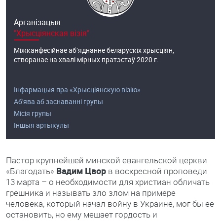
Арганізацыя
"Хрысціянская візія"
Міжканфесійнае аб’яднанне беларускіх хрысціян,
створанае на хвалі мірных пратэстаў 2020 г.
Інфармацыя пра «Хрысціянскую візію»
Аб'ява аб заснаванні групы
Місія групы
Іншыя артыкулы
Пастор крупнейшей минской евангельской церкви
«Благодать»
Вадим Цвор
в воскресной проповеди
13 марта – о необходимости для христиан обличать
грешника и называть зло злом на примере
человека, который начал войну в Украине, мог бы ее
остановить, но ему мешает гордость и