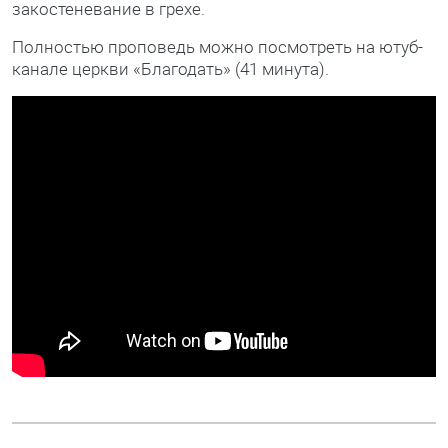
закостеневание в грехе.
Полностью проповедь можно посмотреть на ютуб-
канале церкви «Благодать» (41 минута).