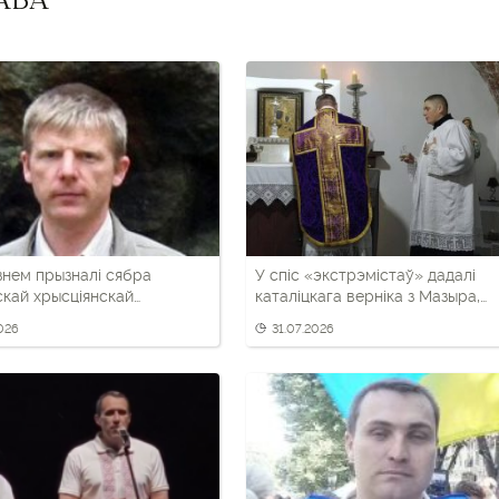
АВА
знем прызналі сябра
У спіс «экстрэмістаў» дадалі
кай хрысціянскай
каталіцкага верніка з Мазыра,
тыі са Слоніма
уладальніка «Даліны анёлаў»
2026
31.07.2026