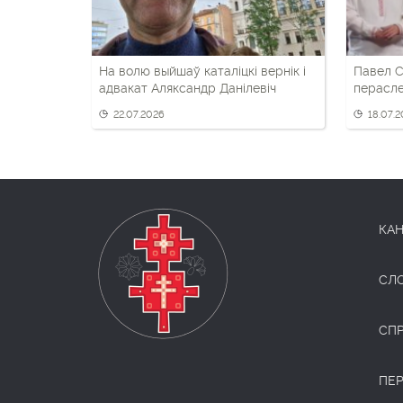
На волю выйшаў каталіцкі вернік і
Павел С
адвакат Аляксандр Данілевіч
перасле
фэсце «
22.07.2026
18.07.
КАН
СЛ
СП
ПЕ