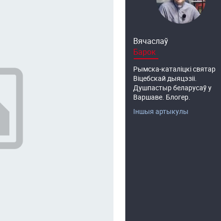
Вячаслаў
Барок
Рымска-каталіцкі святар
Віцебскай дыяцэзіі.
Душпастыр беларусаў у
Варшаве. Блогер.
Іншыя артыкулы