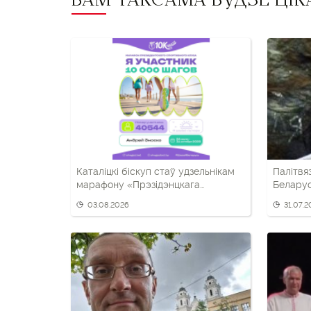
ВАМ ТАКСАМА БУДЗЕ ЦІК
Каталіцкі біскуп стаў удзельнікам
Палітвя
марафону «Прэзідэнцкага
Беларус
спартыўнага клуба»
дэмакра
03.08.2026
31.07.