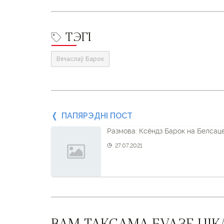
ТЭГІ
Вячаслаў Барок
Папярэдні
ПАПЯРЭДНІ ПОСТ
Размова: Ксёндз Барок на Белсац
пост
27.07.2021
і
наступны
пост