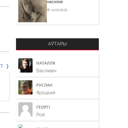
насилия
14.05.2023
АЎТАРЫ
НАТАЛЛЯ
СТ
Васілевіч
РУСЛАН
Яроцкий
ГЕОРГІ
Рой