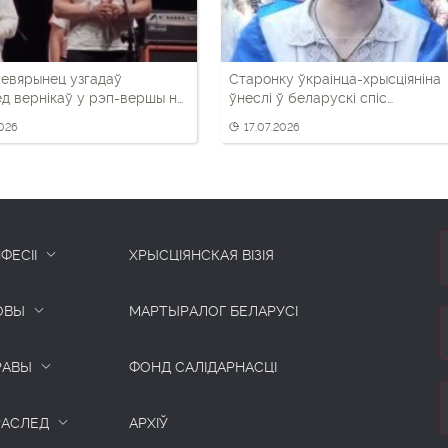
евярынец узгадаў
Старонку ўкраінца-хрысціяніна
д вернікаў у рэп-вершы на
ўнеслі ў беларускі спіс
Тутака»
«экстрэмісцкіх» матэрыялаў
2026
17.07.2026
ФЕСІІ
ХРЫСЦІЯНСКАЯ ВІЗІЯ
ОВЫ
МАРТЫРАЛОГ БЕЛАРУСІ
РАВЫ
ФОНД САЛІДАРНАСЦІ
РАСЛЕД
АРХІЎ