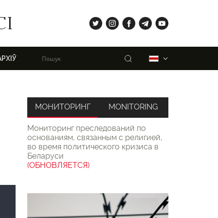
tw
ig
fb
tg
yt
СІ
Пошук
Беларуская
АРХІЎ
МОНИТОРИНГ
MONITORING
Мониторинг преследований по
основаниям, связанным с религией,
во время политического кризиса в
Беларуси
(ОБНОВЛЯЕТСЯ)