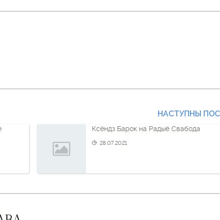
НАСТУПНЫ ПО
е
Ксёндз Барок на Радыё Свабода
28.07.2021