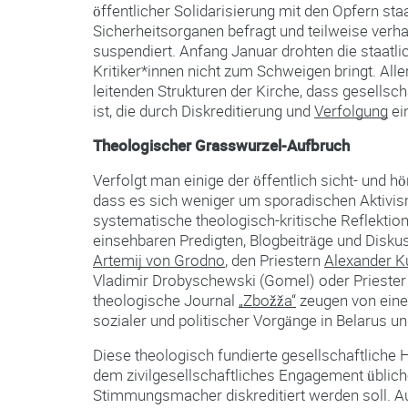
öffentlicher Solidarisierung mit den Opfern sta
Sicherheitsorganen befragt und teilweise verha
suspendiert. Anfang Januar drohten die staatlich
Kritiker*innen nicht zum Schweigen bringt. All
leitenden Strukturen der Kirche, dass gesellsc
ist, die durch Diskreditierung und
Verfolgung
ei
Theologischer Grasswurzel-Aufbruch
Verfolgt man einige der öffentlich sicht- und
dass es sich weniger um sporadischen Aktivis
systematische theologisch-kritische Reflektion
einsehbaren Predigten, Blogbeiträge und Disku
Artemij von Grodno
, den Priestern
Alexander K
Vladimir Drobyschewski (Gomel) oder Prieste
theologische Journal
„Zbožža“
zeugen von einer
sozialer und politischer Vorgänge in Belarus u
Diese theologisch fundierte gesellschaftliche 
dem zivilgesellschaftliches Engagement üblich
Stimmungsmacher diskreditiert werden soll. Au