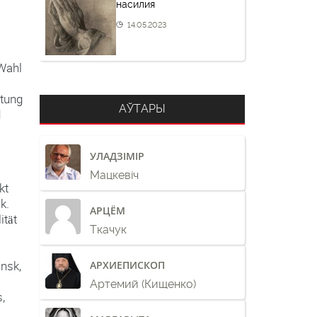
насилия
14.05.2023
 Wahl
itung
АЎТАРЫ
d
УЛАДЗІМІР
Мацкевіч
kt
k.
АРЦЁМ
ität
Ткачук
nsk,
АРХИЕПИСКОП
Артемий (Кищенко)
,