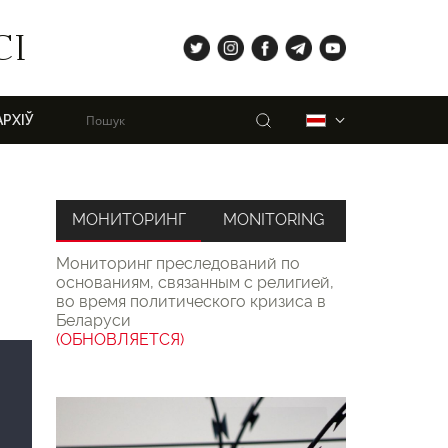
tw
ig
fb
tg
yt
СІ
Пошук
Беларуская
АРХІЎ
МОНИТОРИНГ
MONITORING
Мониторинг преследований по
основаниям, связанным с религией,
во время политического кризиса в
Беларуси
(ОБНОВЛЯЕТСЯ)