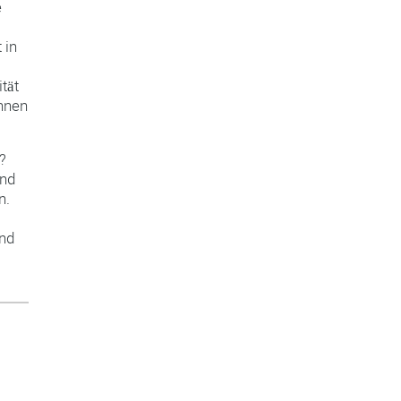
e
 in
tät
innen
?
und
n.
und