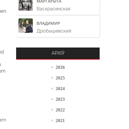
МАРГАРЫТА
Васкрасенская
nen.
ВЛАДИМИР
Дробышевский
nd
АРХІЎ
n
2026
 um
2025
2024
2023
2022
ern
2021