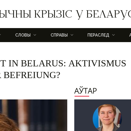
ЫЧНЫ КРЫЗІС У БЕЛАРУ
СЛОВЫ
СПРАВЫ
ПЕРАСЛЕД
T IN BELARUS: AKTIVISMUS
 BEFREIUNG?
АЎТАР