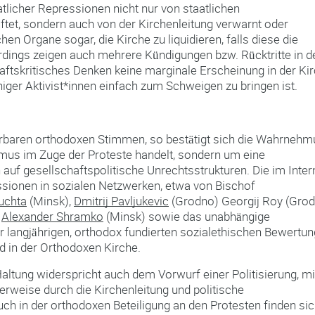
atlicher Repressionen nicht nur von staatlichen
ftet, sondern auch von der Kirchenleitung verwarnt oder
en Organe sogar, die Kirche zu liquidieren, falls diese die
erdings zeigen auch mehrere Kündigungen bzw. Rücktritte in d
haftskritisches Denken keine marginale Erscheinung in der Ki
niger Aktivist*innen einfach zum Schweigen zu bringen ist.
 hörbaren orthodoxen Stimmen, so bestätigt sich die Wahrnehm
mus im Zuge der Proteste handelt, sondern um eine
 auf gesellschaftspolitische Unrechtsstrukturen. Die im Inter
ssionen in sozialen Netzwerken, etwa von Bischof
uchta
(Minsk),
Dmitrij Pavljukevic
(Grodno) Georgij Roy (Grod
r
Alexander Shramko
(Minsk) sowie das unabhängige
 langjährigen, orthodox fundierten sozialethischen Bewertun
nd in der Orthodoxen Kirche.
Haltung widerspricht auch dem Vorwurf einer Politisierung, mi
erweise durch die Kirchenleitung und politische
ch in der orthodoxen Beteiligung an den Protesten finden si