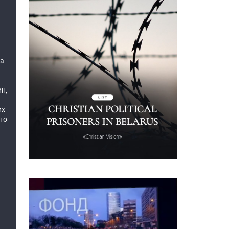
ра
ин,
их
го