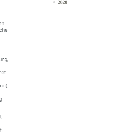
2020
en
rche
ung,
net
no),
g
t
ch