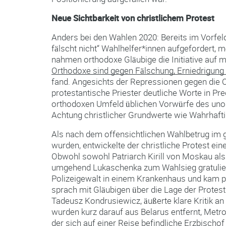
Neue Sichtbarkeit von christlichem Protest
Anders bei den Wahlen 2020: Bereits im Vorfeld
fälscht nicht“ Wahlhelfer*innen aufgefordert, 
nahmen orthodoxe Gläubige die Initiative auf m
Orthodoxe sind gegen Fälschung, Erniedrigung
fand. Angesichts der Repressionen gegen die 
protestantische Priester deutliche Worte in Pr
orthodoxen Umfeld üblichen Vorwürfe des unor
Achtung christlicher Grundwerte wie Wahrhaftig
Als nach dem offensichtlichen Wahlbetrug im 
wurden, entwickelte der christliche Protest e
Obwohl sowohl Patriarch Kirill von Moskau als 
umgehend Lukaschenka zum Wahlsieg gratulierte
Polizeigewalt in einem Krankenhaus und kam p
sprach mit Gläubigen über die Lage der Protes
Tadeusz Kondrusiewicz, äußerte klare Kritik 
wurden kurz darauf aus Belarus entfernt, Metr
der sich auf einer Reise befindliche Erzbischo