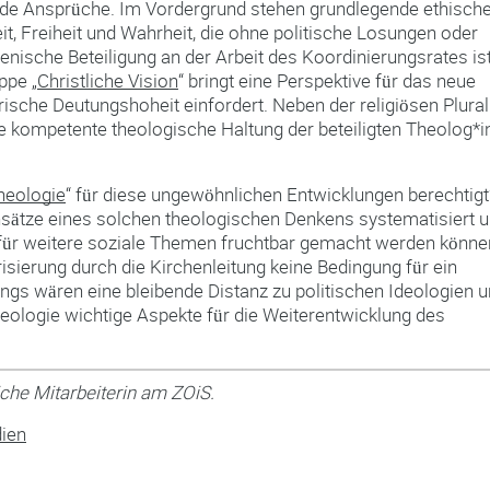
tende Ansprüche. Im Vordergrund stehen grundlegende ethisch
t, Freiheit und Wahrheit, die ohne politische Losungen oder
nische Beteiligung an der Arbeit des Koordinierungsrates ist
ppe „
Christliche Vision
“ bringt eine Perspektive für das neue
orische Deutungshoheit einfordert. Neben der religiösen Plurali
 die kompetente theologische Haltung der beteiligten Theolog*
heologie
“ für diese ungewöhnlichen Entwicklungen berechtigt
nsätze eines solchen theologischen Denkens systematisiert 
us für weitere soziale Themen fruchtbar gemacht werden könne
risierung durch die Kirchenleitung keine Bedingung für ein
ings wären eine bleibende Distanz zu politischen Ideologien 
heologie wichtige Aspekte für die Weiterentwicklung des
che Mitarbeiterin am ZOiS.
dien