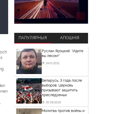
ПАПУЛЯРНЫЯ
АПОШНІЯ
Руслан Яроцкий. “Идите
doch
вы лесом!”
es
24.01.2021
ng
Беларусь, 3 года после
den
выборов: Церковь
призывают защитить
ionen
преследуемых
,
30.08.2023
Молитва против войны и