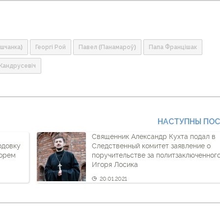
ішчанка)
Георгі Рой
Павел (Панамароў)
Папа Францішак
Кандрусевіч
НАСТУПНЫ ПО
Священник Александр Кухта подал в
одовку
Следственный комитет заявление о
горем
поручительстве за политзаключенног
Игоря Лосика
20.01.2021