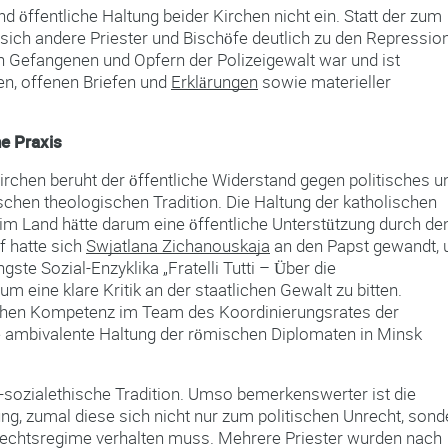
nd öffentliche Haltung beider Kirchen nicht ein. Statt der zum
ich andere Priester und Bischöfe deutlich zu den Repressio
hen Gefangenen und Opfern der Polizeigewalt war und ist
n, offenen Briefen und
Erklärungen
sowie materieller
he Praxis
irchen beruht der öffentliche Widerstand gegen politisches u
ischen theologischen Tradition. Die Haltung der katholischen
n im Land hätte darum eine öffentliche Unterstützung durch de
f hatte sich
Swjatlana Zichanouskaja
an den Papst gewandt,
ste Sozial-Enzyklika „Fratelli Tutti – Über die
m eine klare Kritik an der staatlichen Gewalt zu bitten.
chen Kompetenz im Team des Koordinierungsrates der
 ambivalente Haltung der römischen Diplomaten in Minsk
h-sozialethische Tradition. Umso bemerkenswerter ist die
ng, zumal diese sich nicht nur zum politischen Unrecht, sond
nrechtsregime verhalten muss. Mehrere Priester wurden nach