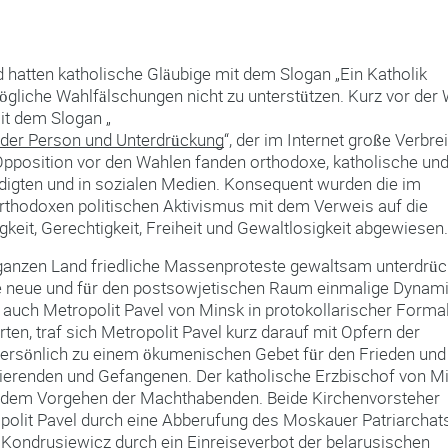
 hatten katholische Gläubige mit dem Slogan „Ein Katholik
mögliche Wahlfälschungen nicht zu unterstützen. Kurz vor der
it dem Slogan „
 der Person und Unterdrückung
“, der im Internet große Verbre
Opposition vor den Wahlen fanden orthodoxe, katholische un
edigten und in sozialen Medien. Konsequent wurden die im
thodoxen politischen Aktivismus mit dem Verweis auf die
keit, Gerechtigkeit, Freiheit und Gewaltlosigkeit abgewiesen.
ganzen Land friedliche Massenproteste gewaltsam unterdrüc
ine neue und für den postsowjetischen Raum einmalige Dynami
auch Metropolit Pavel von Minsk in protokollarischer Formal
n, traf sich Metropolit Pavel kurz darauf mit Opfern der
ersönlich zu einem ökumenischen Gebet für den Frieden und
tierenden und Gefangenen. Der katholische Erzbischof von Mi
an dem Vorgehen der Machthabenden. Beide Kirchenvorsteher
opolit Pavel durch eine Abberufung des Moskauer Patriarchats
f Kondrusiewicz durch ein Einreiseverbot der belarusischen