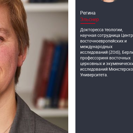
Регина
Эльснер
Докторесса теологии,
научная сотрудница Цент
восточноевропейских и
международных
исследований (ZOiS), Берл
профессориня восточных
церковных и экуменическ
исследований Мюнстерско
Университета.