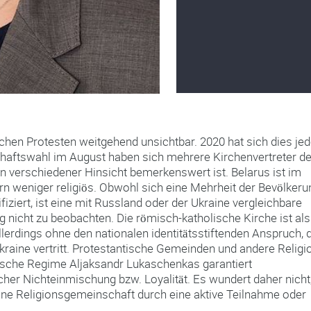
ischen Protesten weitgehend unsichtbar. 2020 hat sich dies je
schaftswahl im August haben sich mehrere Kirchenvertreter d
 in verschiedener Hinsicht bemerkenswert ist. Belarus ist im
n weniger religiös. Obwohl sich eine Mehrheit der Bevölkeru
iziert, ist eine mit Russland oder der Ukraine vergleichbare
g nicht zu beobachten. Die römisch-katholische Kirche ist als
llerdings ohne den nationalen identitätsstiftenden Anspruch, 
Ukraine vertritt. Protestantische Gemeinden und andere Relig
atische Regime Aljaksandr Lukaschenkas garantiert
scher Nichteinmischung bzw. Loyalität. Es wundert daher nicht
ine Religionsgemeinschaft durch eine aktive Teilnahme oder