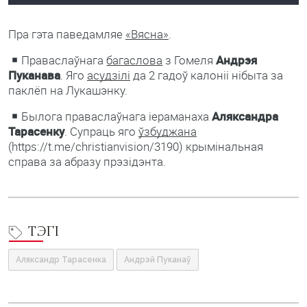
Пра гэта паведамляе
«Вясна»
.
Праваслаўнага
багаслова
з Гомеля
Андрэя
Пуканава
. Яго
асудзілі
да 2 гадоў калоніі нібыта за
паклёп на Лукашэнку.
Былога праваслаўнага іераманаха
Аляксандра
Тарасенку
. Супраць яго
ўзбуджана
(https://t.me/christianvision/3190) крымінальная
справа за абразу прэзідэнта.
ТЭГІ
Аляксандр Тарасенка
Андрэй Пуканаў