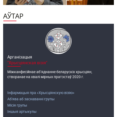
АЎТАР
Арганізацыя
"Хрысціянская візія"
Міжканфесійнае аб’яднанне беларускіх хрысціян,
створанае на хвалі мірных пратэстаў 2020 г.
Інфармацыя пра «Хрысціянскую візію»
Аб'ява аб заснаванні групы
Місія групы
Іншыя артыкулы