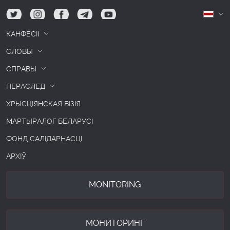
tw
ig
fb
tg
yt
Б
КАНФЕСІІ
СЛОВЫ
СПРАВЫ
ПЕРАСЛЕД
ХРЫСЦІЯНСКАЯ ВІЗІЯ
МАРТЫРАЛОГ БЕЛАРУСІ
ФОНД САЛІДАРНАСЦІ
АРХІЎ
MONITORING
МОНИТОРИНГ