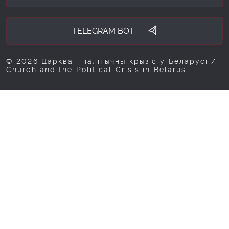
TELEGRAM BOT
© 2026 Царква і палітычны крызіс у Беларусі /
Church and the Political Crisis in Belarus