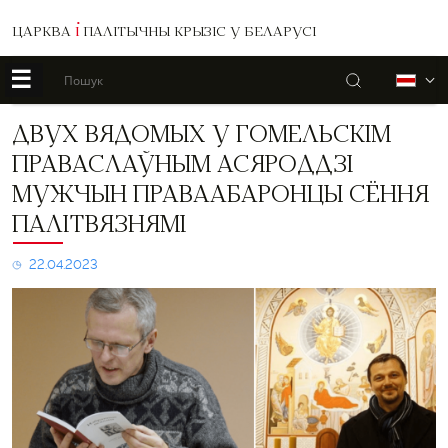
ЦАРКВА
І
ПАЛІТЫЧНЫ КРЫЗІС У БЕЛАРУСІ
☰
Пошук
Б
Двух
ДВУХ ВЯДОМЫХ У ГОМЕЛЬСКІМ
вядомых
ПРАВАСЛАЎНЫМ АСЯРОДДЗІ
у
гомельскім
МУЖЧЫН ПРАВААБАРОНЦЫ СЁННЯ
праваслаўным
ПАЛІТВЯЗНЯМІ
асяроддзі
мужчын
праваабаронцы
22.04.2023
сёння
палітвязнямі