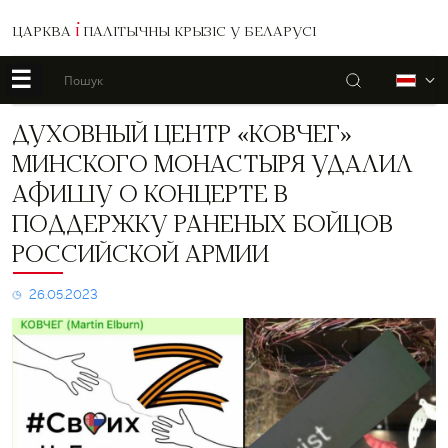
ЦАРКВА
І
ПАЛІТЫЧНЫ КРЫЗІС У БЕЛАРУСІ
☰
Пошук
Б
Духовный
ДУХОВНЫЙ ЦЕНТР «КОВЧЕГ»
центр
МИНСКОГО МОНАСТЫРЯ УДАЛИЛ
«Ковчег»
минского
АФИШУ О КОНЦЕРТЕ В
монастыря
ПОДДЕРЖКУ РАНЕНЫХ БОЙЦОВ
удалил
афишу
РОССИЙСКОЙ АРМИИ
о
концерте
26.05.2023
в
поддержку
раненых
бойцов
российской
армии