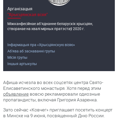
Арганізацыя
"Хрысціянская візія"
Міжканфесійнае аб’яднанне беларускіх хрысціян,
створанае на хвалі мірных пратэстаў 2020 г.
Інфармацыя пра «Хрысціянскую візію»
Аб'ява аб заснаванні групы
Місія групы
Іншыя артыкулы
Афиша исчезла во всех соцсетях центра Свято-
Елисаветинского монастыря. Хотя перед этим
объявление
вовсю рекламировали одиозные
пропагандисты, включая Григория Азаренка.
Зато сейчас «Ковчег» приглашает посетить концерт
в Минске на 9 июня, посвященный Дню России.