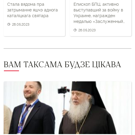
Стала вядома пра
Епископ БПЦ, активно
затрыманне яшчэ аднога
выступавший за войну в
каталіцкага святара
Украине, награжден
медалью «Заслуженный
26.05.2023
миротворец»
26.05.2023
ВАМ ТАКСАМА БУДЗЕ ЦІКАВА