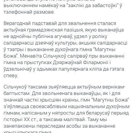
выключэннем намёкаў на “заклікі да забастоўкі” ў
тэлефоннай размове.
Верагоднай падставай для звальнення сталася
актыўная грамадзянская пазіцыя, якую выканаўца
не аднойчы публічна агучваў, удзел у роліку
салідарнасці дзеячаў культуры, акцыях салідарнасці
ў тэатры і выкананне духоўнага гімна “Магутны
Божа”. Менавіта Сільчукоў салірваў пры выкананні
гімна на прыступках Дзяржаўнай Філармоніі і
ўдзельнічаў у здымках папулярнага кліпа да гэтага
спеву.
Сільчукоў таксама зьяўляецца актыўным вернікам-
баптыстам. Для звольненага выканаўцы, як і для
значнай часткі хрысціян краіны, гімн “Магутны Божа”
з’яўляецца своеасаблівым нацыянальным духоўным
гімнам, напісаным у няпросты для беларусаў перыяд
гісторыі ХХ ст., а таксама малітвай. Таму мы
занепакоены пераследам асобы за выкананне
хрысціянскага гімна.