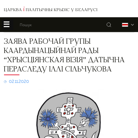
ЦАРКВА
І
ПАЛІТЫЧНЫ КРЫЗІС У БЕЛАРУСІ
☰
Пошук
Б
Заява
ЗАЯВА РАБОЧАЙ ГРУПЫ
Рабочай
КААРДЫНАЦЫЙНАЙ РАДЫ
групы
Каардынацыйнай
“ХРЫСЦІЯНСКАЯ ВІЗІЯ” ДАТЫЧНА
рады
ПЕРАСЛЕДУ ІЛЛІ СІЛЬЧУКОВА
“Хрысціянская
візія”
датычна
02.11.2020
пераследу
Іллі
Сільчукова