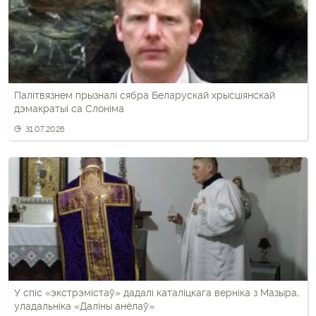
Палітвязнем прызналі сябра Беларускай хрысціянскай
дэмакратыі са Слоніма
31.07.2026
У спіс «экстрэмістаў» дадалі каталіцкага верніка з Мазыра,
уладальніка «Даліны анёлаў»