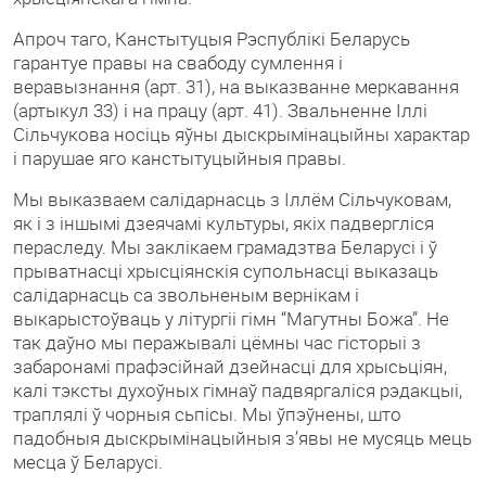
Апроч таго, Канстытуцыя Рэспублікі Беларусь
гарантуе правы на свабоду сумлення і
веравызнання (арт. 31), на выказванне меркавання
(артыкул 33) і на працу (арт. 41). Звальненне Іллі
Сільчукова носіць яўны дыскрымінацыйны характар
і парушае яго канстытуцыйныя правы.
Мы выказваем салідарнасць з Іллём Сільчуковам,
як і з іншымі дзеячамі культуры, якіх падвергліся
пераследу. Мы заклікаем грамадзтва Беларусі і ў
прыватнасці хрысціянскія супольнасці выказаць
салідарнасць са звольненым вернікам і
выкарыстоўваць у літургіі гімн “Магутны Божа”. Не
так даўно мы перажывалі цёмны час гісторыі з
забаронамі прафэсійнай дзейнасці для хрысьціян,
калі тэксты духоўных гімнаў падвяргаліся рэдакцыі,
траплялі ў чорныя сьпісы. Мы ўпэўнены, што
падобныя дыскрымінацыйныя з’явы не мусяць мець
месца ў Беларусі.