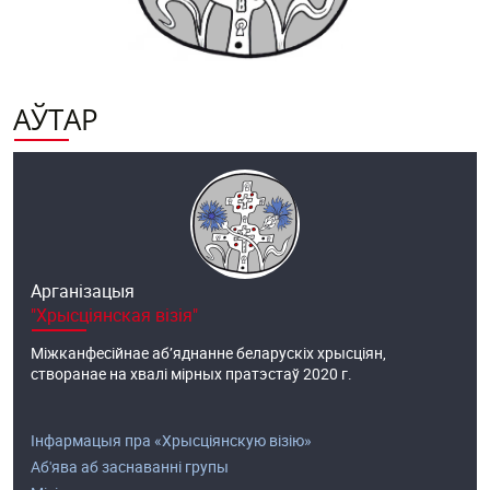
АЎТАР
Арганізацыя
"Хрысціянская візія"
Міжканфесійнае аб’яднанне беларускіх хрысціян,
створанае на хвалі мірных пратэстаў 2020 г.
Інфармацыя пра «Хрысціянскую візію»
Аб'ява аб заснаванні групы