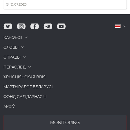
31.07.2026
tw
ig
fb
tg
yt
Б
КАНФЕСІІ
СЛОВЫ
СПРАВЫ
ПЕРАСЛЕД
ХРЫСЦІЯНСКАЯ ВІЗІЯ
МАРТЫРАЛОГ БЕЛАРУСІ
ФОНД САЛІДАРНАСЦІ
АРХІЎ
MONITORING