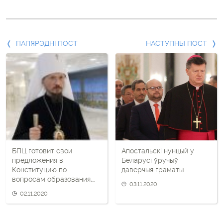
Папярэдні
ПАПЯРЭДНІ ПОСТ
НАСТУПНЫ ПОСТ
пост
і
наступны
пост
БПЦ готовит свои
Апостальскі нунцый у
предложения в
Беларусі ўручыў
Конституцию по
даверчыя граматы
вопросам образования,
03.11.2020
культуры, семьи
02.11.2020