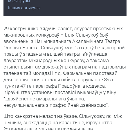
Місія групы
Іншыя артыкулы
29 кастрычніка вядучы саліст, ляўрэат прэстыжных
міжнародных конкурсаў – Ілля Сільчукоў быў
звольнены з Нацыянальнага Акадэмічнага Тэатра
Оперы і Балета. Сільчукоў мае 15 гадоў бездакорнай
працы ў згаданым вышэй тэатры, з’яўляецца
лаўрэатам міжнародных конкурсаў, а таксама
стыпендыянтам дзяржаўных праграм па падтрымцы
таленавітай моладзі і г.д. Фармальнай падставай
для звальнення сталася нібыта парушэнне 3-га
пункта 47-га параграфа Працоўнага кодэкса.
Кіраўніцтва ўстановы паставілі выканаўцу ў віну
“здзяйсненне амаральнага ўчынка,
несумяшчальнага з прафэсійнай дзейнасцю”.
Што канкрэтна мелася на ўвазе, Сільчукову, які між
іньшым, знаходзіцца на карантыне, кіраўніцтва
ўстановы дагэтуль не патлумачыла, за