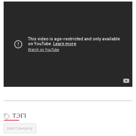
ТЭГІ
Ілля Сільчукоў