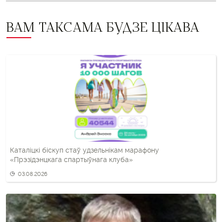
ВАМ ТАКСАМА БУДЗЕ ЦІКАВА
Каталіцкі біскуп стаў удзельнікам марафону
«Прэзідэнцкага спартыўнага клуба»
03.08.2026