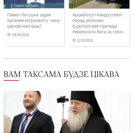
Павел Латушка задае
Арцыбіскуп Кандрусевіч:
пытанне мітрапаліту: чаму
перад абліччам
царква маўчыць?
будслаўскай трагедыі
перапросім Бога за грахі
08.05.2021
нашага народа
12.05.2021
ВАМ ТАКСАМА БУДЗЕ ЦІКАВА