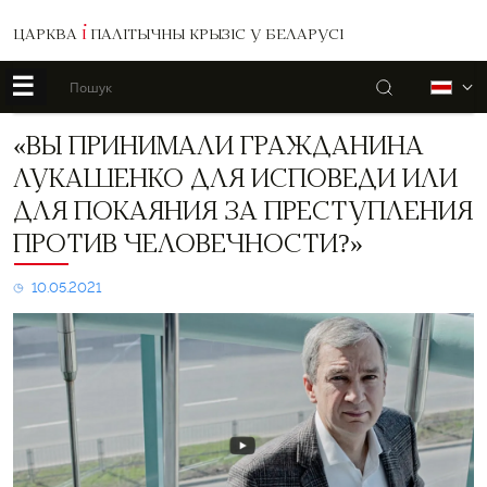
ЦАРКВА
І
ПАЛІТЫЧНЫ КРЫЗІС У БЕЛАРУСІ
☰
Пошук
Б
«Вы
«ВЫ ПРИНИМАЛИ ГРАЖДАНИНА
принимали
ЛУКАШЕНКО ДЛЯ ИСПОВЕДИ ИЛИ
гражданина
Лукашенко
ДЛЯ ПОКАЯНИЯ ЗА ПРЕСТУПЛЕНИЯ
для
ПРОТИВ ЧЕЛОВЕЧНОСТИ?»
исповеди
или
для
10.05.2021
покаяния
за
преступления
против
человечности?»