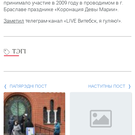
принимало участие в 2009 году в проводимом в г.
Браславе празднике «Коронация Девы Марии».
Заметил
телеграм-канал «LIVE Витебск, я гуляю!».
ТЭГІ
Папярэдні
ПАПЯРЭДНІ ПОСТ
НАСТУПНЫ ПОСТ
пост
і
наступны
пост