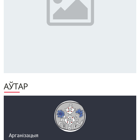
АЎТАР
Арганізацыя