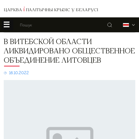
ЦАРКВА
І
ПАЛІТЫЧНЫ КРЫЗІС У БЕЛАРУСІ
☰
Пошук
Б
В
В ВИТЕБСКОЙ ОБЛАСТИ
Витебской
ЛИКВИДИРОВАНО ОБЩЕСТВЕННОЕ
области
ликвидировано
ОБЪЕДИНЕНИЕ ЛИТОВЦЕВ
общественное
объединение
16.10.2022
литовцев