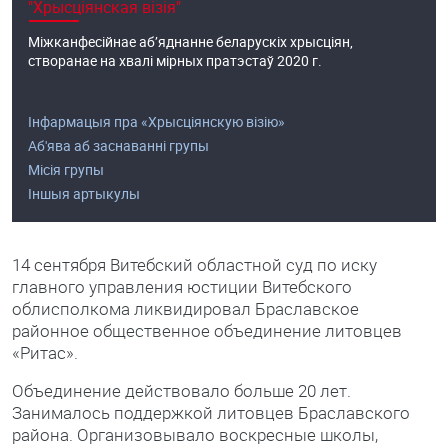
"Хрысціянская візія"
Міжканфесійнае аб’яднанне беларускіх хрысціян,
створанае на хвалі мірных пратэстаў 2020 г.
Інфармацыя пра «Хрысціянскую візію»
Аб'ява аб заснаванні групы
Місія групы
Іншыя артыкулы
14 сентября Витебский областной суд по иску
главного управления юстиции Витебского
облисполкома ликвидировал Браславское
районное общественное объединение литовцев
«Ритас».
Объединение действовало больше 20 лет.
Занималось поддержкой литовцев Браславского
района. Организовывало воскресные школы,