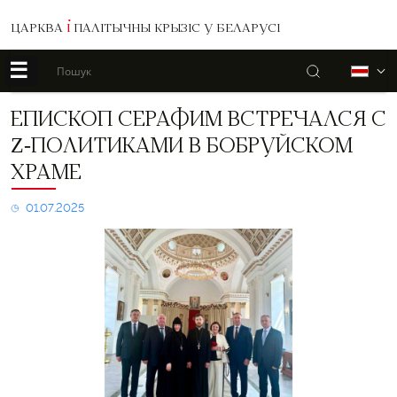
ЦАРКВА
І
ПАЛІТЫЧНЫ КРЫЗІС У БЕЛАРУСІ
☰
Пошук
Б
Епископ
ЕПИСКОП СЕРАФИМ ВСТРЕЧАЛСЯ С
Серафим
Z-ПОЛИТИКАМИ В БОБРУЙСКОМ
встречался
с
ХРАМЕ
Z-
политиками
01.07.2025
в
бобруйском
храме