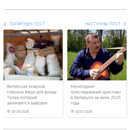
Папярэдні
ПАПЯРЭДНІ ПОСТ
НАСТУПНЫ ПОСТ
пост
і
наступны
пост
Витебская епархия
Мониторинг
собрала вещи для фонда
преследований христиан
Талая, который
в Беларуси за июнь 2025
занимается вывозом
года
детей из Украины
30.06.2025
02.07.2025