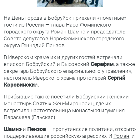
На День города в Бобруйск
приехали
«почетные»
гости из России — глава Наро-Фоминского
городского округа Роман Шамнэ и председатель
Совета депутатов Наро-Фоминского городского
округа Геннадий Пензов.
В Иверском храме их и других гостей встречали
епископ Бобруйский и Быховский
Серафим
, а также
секретарь Бобруйского епархиального управления,
настоятель Иверского храма протоиерей
Сергий
Коровински
й.
Прибывшие также посетили Бобруйский женский
монастырь Святых Жен-Мироносиц, где их
встретила настоятельница монастыря игумения
Параскева (Ельская).
Шамнэ
и
Пензов
— пропутинские политики, открыто
поддерживающие российскую агрессию. И
Роман
, и