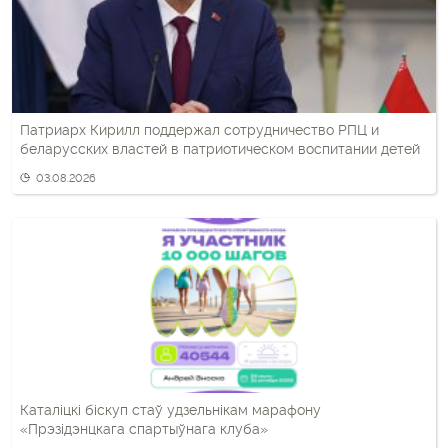
Патриарх Кирилл поддержал сотрудничество РПЦ и
беларусских властей в патриотическом воспитании детей
03.08.2026
Каталіцкі біскуп стаў удзельнікам марафону
«Прэзідэнцкага спартыўнага клуба»