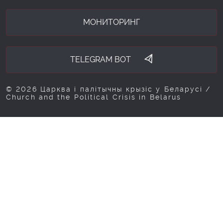
МОНИТОРИНГ
TELEGRAM BOT
© 2026 Царква і палітычны крызіс у Беларусі /
Church and the Political Crisis in Belarus