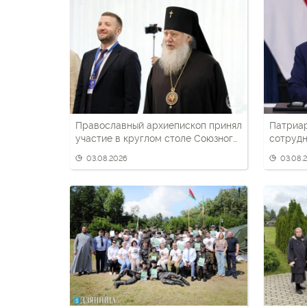
Православный архиепископ принял
Патриа
участие в круглом столе Союзного
сотрудн
государства
беларус
03.08.2026
03.08.
патриот