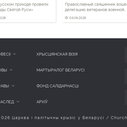
усском приходе провели
Православный священник воше
оды Святой Руси»
делегацию ветеранов военной
разведки
2026
03.08.2026
ФЕСІІ
ХРЫСЦІЯНСКАЯ ВІЗІЯ
ОВЫ
МАРТЫРАЛОГ БЕЛАРУСІ
РАВЫ
ФОНД САЛІДАРНАСЦІ
РАСЛЕД
АРХІЎ
026 Царква і палітычны крызіс у Беларусі / Church a