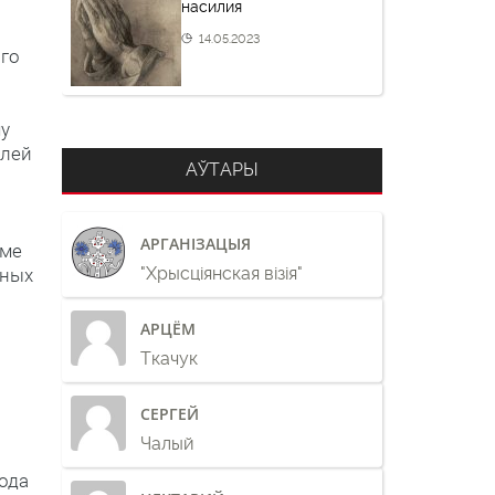
насилия
14.05.2023
ого
му
илей
АЎТАРЫ
АРГАНІЗАЦЫЯ
оме
тных
"Хрысціянская візія"
АРЦЁМ
Ткачук
СЕРГЕЙ
Чалый
ода