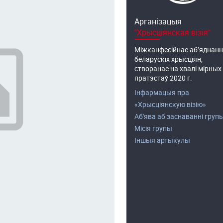
Арганізацыя
"Хрысціянская візія"
Міжканфесійнае аб’яднанн
беларускіх хрысціян,
створанае на хвалі мірных
пратэстаў 2020 г.
Інфармацыя пра
«Хрысціянскую візію»
Аб'ява аб заснаванні груп
Місія групы
Іншыя артыкулы