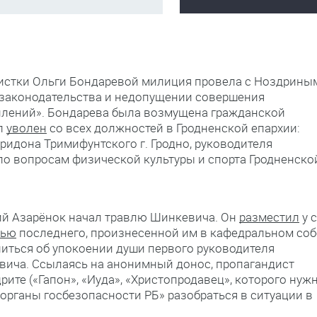
ивистки Ольги Бондаревой милиция провела с Ноздрины
 законодательства и недопущении совершения
плений». Бондарева была возмущена гражданской
л
уволен
со всех должностей в Гродненской епархии:
ридона Тримифунтского г. Гродно, руководителя
по вопросам физической культуры и спорта Гродненско
рий Азарёнок начал травлю Шинкевича. Он
разместил
у 
дью
последнего, произнесенной им в кафедральном соб
литься об упокоении души первого руководителя
ича. Ссылаясь на анонимный донос, пропагандист
ите («Гапон», «Иуда», «Христопродавец», которого нуж
«органы госбезопасности РБ» разобраться в ситуации в