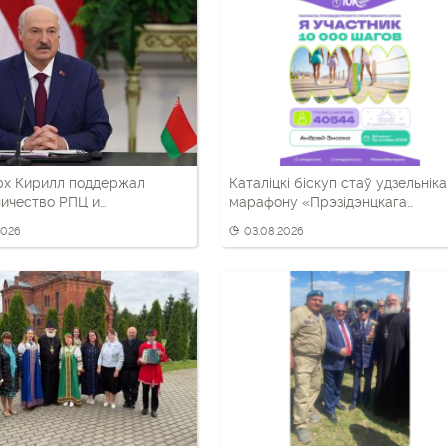
рх Кирилл поддержал
Каталіцкі біскуп стаў удзельнік
ичество РПЦ и
марафону «Прэзідэнцкага
ских властей в
спартыўнага клуба»
2026
03.08.2026
ическом воспитании детей