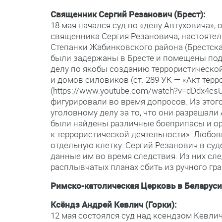
Священник Сергий Резанович (Брест):
18 мая начался суд по «делу Автуховича»
священника Сергия Резановича, настоятел
Степанки Жабинковского района (Брестская
были задержаны в Бресте и помещены под 
делу по якобы созданию террористическо
и домов силовиков (ст. 289 УК — «Акт тер
(https://www.youtube.com/watch?v=dDdx4cs
фигурировали во время допросов. Из этог
уголовному делу за то, что они разрешали
были найдены различные боеприпасы и ор
к террористической деятельности». Любов
отдельную клетку. Сергий Резанович в суд
данные им во время следствия. Из них сле
расплывчатых планах сбить из ручного гр
Римско-католическая Церковь в Беларуси
Ксёндз Андрей Кевлич (Горки):
12 мая состоялся суд над ксендзом Кевли