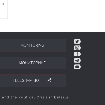
л в
tw
MONITORING
ig
fb
tg
МОНИТОРИНГ
yt
TELEGRAM BOT
nd the Political Crisis in Belarus