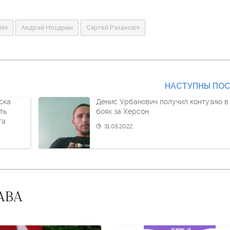
ліч
Андрэй Ноздрын
Сяргей Рэзановіч
НАСТУПНЫ ПО
ска
Денис Урбанович получил контузию в
ть
боях за Херсон
та
31.05.2022
АВА