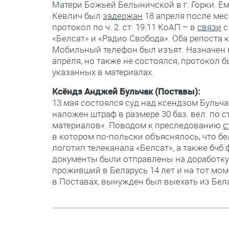
Матери Божьей Белыничской в г. Горки. Е
Кевлич был
задержан
18 апреля после мес
протокол по ч. 2. ст. 19.11 КоАП – в
связи
с
«Белсат» и «Радио Свобода». Оба репоста
Мобильный телефон был изъят. Назначен на
апреля, но также не состоялся, протокол 
указанных в материалах.
Ксёндз Анджей Бульчак (Поставы):
13 мая состоялся суд над ксендзом Бульч
наложен штраф в размере 30 баз. вел. по 
материалов». Поводом к преследованию
с
в котором по-польски объяснялось, что б
логотип телеканала «Белсат», а также бчб 
документы были отправлены на доработку.
проживший в Беларусь 14 лет и на тот мо
в Поставах, вынужден был выехать из Бел