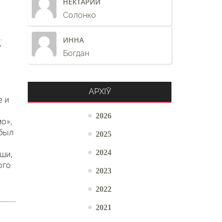
НЕКТАРИЙ
Солонко
.
ИННА
7
Богдан
АРХІЎ
е и
2026
о»,
 был
2025
2024
ши,
ого
2023
2022
2021