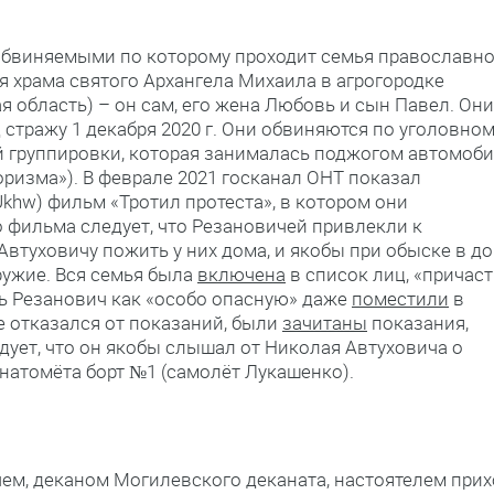
, обвиняемыми по которому проходит семья православн
я храма святого Архангела Михаила в агрогородке
 область) – он сам, его жена Любовь и сын Павел. Они
стражу 1 декабря 2020 г. Они обвиняются по уголовно
й группировки, которая занималась поджогом автомоб
роризма»). В феврале 2021 госканал ОНТ показал
Ukhw) фильм «Тротил протеста», в котором они
о фильма следует, что Резановичей привлекли к
 Автуховичу пожить у них дома, и якобы при обыске в д
ужие. Вся семья была
включена
в список лиц, «причас
ь Резанович как «особо опасную» даже
поместили
в
е отказался от показаний, были
зачитаны
показания,
дует, что он якобы слышал от Николая Автуховича о
анатомёта борт №1 (самолёт Лукашенко).
чем, деканом Могилевского деканата, настоятелем прих