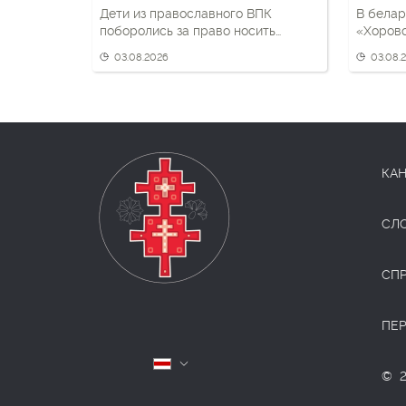
Дети из православного ВПК
В белар
поборолись за право носить
«Хоров
черный берет
03.08.2026
03.08.
КАН
СЛ
СП
ПЕ
Беларуская
© 2