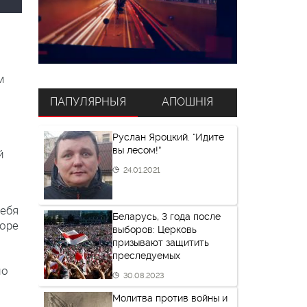
м
ПАПУЛЯРНЫЯ
АПОШНІЯ
Руслан Яроцкий. “Идите
вы лесом!”
й
24.01.2021
себя
Беларусь, 3 года после
оре
выборов: Церковь
призывают защитить
преследуемых
но
30.08.2023
Молитва против войны и