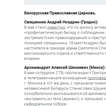
Белорусская Православная Церковь.
Священник Андрей Ноздрин (Гродно):
В мае стало
известно
, что по доносу акт
«профилактическую беседу о соблюдении
экстремистских правонарушений и престу
позицией священника. 18 мая Ноздрин бы
настоятеля в приходе храма Святителя Спи
миссионерского отдела и ответственного 
епархии.
Архимандрит Алексий Шинкевич (Минск):
8 мая сотрудник СТВ, пропагандист Григо
в телеграмм-канале возмущение
пропове
г. Минска в тот же день, с призывом помо
независимой Беларуси Станислава Шушкев
оскорбительно высказывался об архимандр
«вытравить из тела Церкви»), и призывал 
кафедральном соборе.