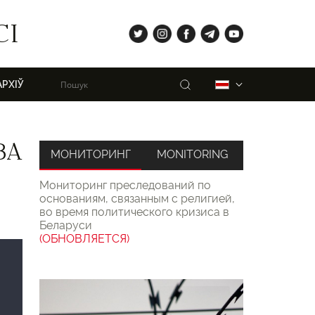
tw
ig
fb
tg
yt
СІ
Пошук
Беларуская
АРХІЎ
ВА
МОНИТОРИНГ
MONITORING
Мониторинг преследований по
основаниям, связанным с религией,
во время политического кризиса в
Беларуси
(ОБНОВЛЯЕТСЯ)