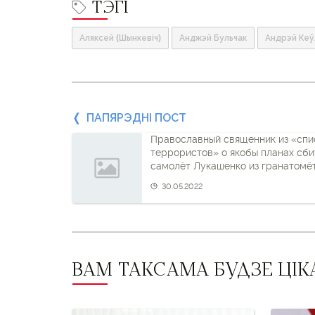
ТЭГІ
Аляксей (Шынкевіч)
Анджэй Бульчак
Андрэй Кеў
Папярэдні
ПАПЯРЭДНІ ПОСТ
Православный священник из «спи
пост
террористов» о якобы планах сби
самолёт Лукашенко из гранатомё
і
30.05.2022
наступны
пост
ВАМ ТАКСАМА БУДЗЕ ЦІК