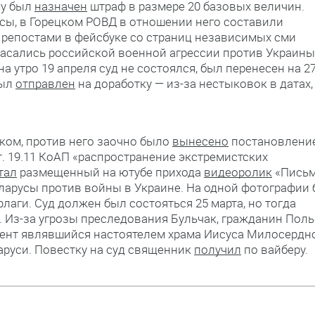
му был
назначен
штраф в размере 20 базовых величин.
сы, в Горецком РОВД в отношении него составили
 репостами в фейсбуке со страниц независимых сми
 касались российской военной агрессии против Украины
 утро 19 апреля суд не состоялся, был перенесен на 2
был
отправлен
на доработку — из-за нестыковок в датах,
аком, против него заочно было
вынесено
постановлени
ст. 19.11 КоАП «распространение экстремистских
тал
размещенный на ютубе прихода
видеоролик
«Письм
еларусы против войны в Украине. На одной фотографии
флаги. Суд должен был состояться 25 марта, но тогда
 Из-за угрозы преследования Бульчак, гражданин Поль
мент являвшийся настоятелем храма Иисуса Милосердн
аруси. Повестку на суд священник
получил
по вайберу.