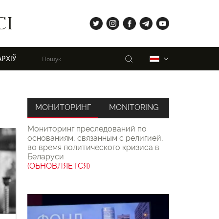
tw
ig
fb
tg
yt
СІ
Пошук
Беларуская
АРХІЎ
МОНИТОРИНГ
MONITORING
Мониторинг преследований по
основаниям, связанным с религией,
во время политического кризиса в
Беларуси
(ОБНОВЛЯЕТСЯ)