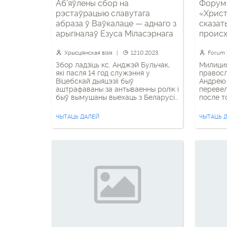
Аб’яўлены сбор на
Форум 
рэстаўрацыю славутага
«Христ
абраза ў Ваўкалаце — аднаго з
сказать
арыгіналаў Езуса Міласэрнага
происх
хорош
Хрысціянская візія
12.10.2023
Forum 
Збор ладзіць кс. Анджэй Бульчак,
Милици
які пасля 14 год служэння у
правос
Віцебскай дыяцэзіі быў
Андрею 
аштрафаваны за антываенны ролік і
перевел
быў вымушаны выехаць з Беларусі,
после т
у якога выклікае занепакоенасць
выступи
стан іконы. Абраз, які знаходзіцца ў
вторжен
ЧЫТАЦЬ ДАЛЕЙ
ЧЫТАЦЬ 
вёсцы Ваўкалта на Докшыншчыне,
роли Бе
унікальны. Гэта адзін з эскізаў
настаив
абраза Езуса Міласэрнага, які
не може
выяўляе Хрыста паводле
происхо
аб’яўленняў, якія атрымала с.
должен 
Фаўстына […]
это […]