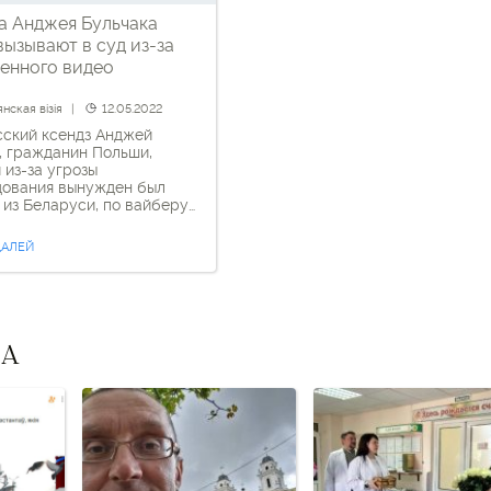
а Анджея Бульчака
вызывают в суд из-за
енного видео
нская візія
12.05.2022
ский ксендз Анджей
, гражданин Польши,
 из-за угрозы
дования вынужден был
 из Беларуси, по вайберу
 повестку в суд. Его
т на судебное заседание в
ДАЛЕЙ
тавского района на 11:00
в качестве лица, в
ии которого ведется
тративный процесс по ст.
2) за якобы
странение экстремистских
ВА
лов. Это уже не […]