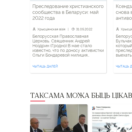
Преследование христианского
Ксендз
сообщества в Беларуси: май
снова 
2022 года
антиво
Хрысціянская візія
31.05.2022
Хрысція
Белорусская Православная
Белорус
Церковь. Священник Андрей
Бульчак
Ноздрин (Гродно):В мае стало
который
известно, что по доносу активистки
пресле
Ольги Бондаревой милиция
выехать
провела с Ноздриным
получил
«профилактическую беседу о
вызываю
ЧЫТАЦЬ ДАЛЕЙ
ЧЫТАЦЬ 
соблюдении законодательства и
суд Пос
недопущении совершения
13 мая 
экстремистских правонарушений и
отношен
преступлений». Бондарева была
админис
возмущена гражданской позицией
19.11 (ч.
священника. 18 мая Ноздрин был
распро
ТАКСАМА МОЖА БЫЦЬ ЦІКА
уволен со всех должностей в
материа
Гродненской епархии: настоятеля в
приходе храма Святителя
Спиридона […]