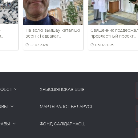
»
На волю выйшаў каталіцкі
Священник поддержа
а
вернік і адвакат
провластный проект
Аляксандр Данілевіч
«Трэці — Бацькаў»
22.07.2026
06.07.2026
о Павла
ФЕСІІ
ХРЫСЦІЯНСКАЯ ВІЗІЯ
ОВЫ
МАРТЫРАЛОГ БЕЛАРУСІ
РАВЫ
ФОНД САЛІДАРНАСЦІ