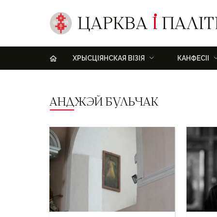
ЦАРКВА
І
ПАЛІТ
H
ХРЫСЦІЯНСКАЯ ВІЗІЯ
КАНФЕСІІ
АНДЖЭЙ БУЛЬЧАК