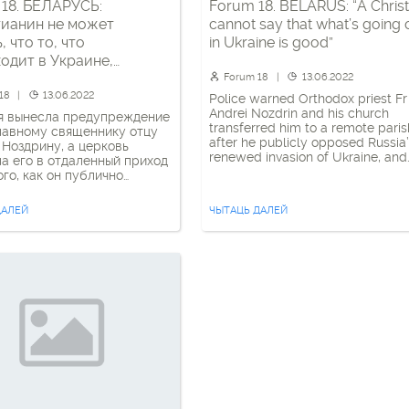
18. БЕЛАРУСЬ:
Forum 18. BELARUS: “A Christ
ианин не может
cannot say that what’s going 
, что то, что
in Ukraine is good”
одит в Украине,
о»
Forum 18
13.06.2022
18
13.06.2022
Police warned Orthodox priest Fr
Andrei Nozdrin and his church
я вынесла предупреждение
transferred him to a remote paris
лавному священнику отцу
after he publicly opposed Russia
Ноздрину, а церковь
renewed invasion of Ukraine, and
а его в отдаленный приход
Belarus’ role in this. He insisted t
ого, как он публично
“a Christian cannot say that what
л против возобновления
going on in Ukraine is good, and
ия России в Украину и
ДАЛЕЙ
ЧЫТАЦЬ ДАЛЕЙ
should understand that killing is 
ларуси в этом. Он
sin”. He told […]
ал на том, что «христианин
т говорить, что то, что
дит в Украине, хорошо, и
понимать, что убивать –