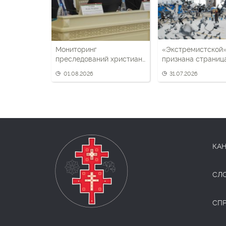
Мониторинг
«Экстремистской
преследований христиан
признана страниц
в Беларуси за июль 2026
православного
01.08.2026
31.07.2026
года
верующего, экс-
политзаключенног
Северинца
КАН
СЛ
СП