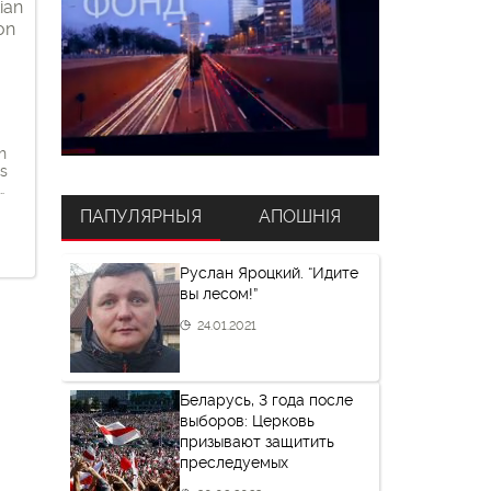
ian
on
h
’s
hat
ПАПУЛЯРНЫЯ
АПОШНІЯ
’s
a
Руслан Яроцкий. “Идите
вы лесом!”
24.01.2021
Беларусь, 3 года после
выборов: Церковь
призывают защитить
преследуемых