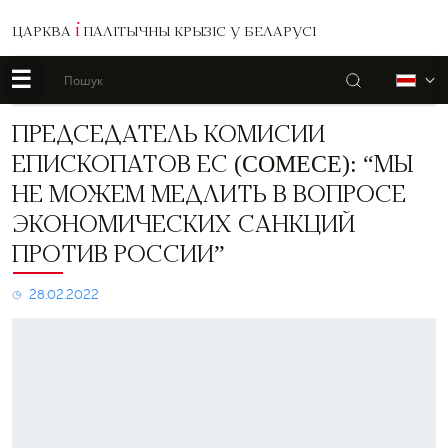
ЦАРКВА
І
ПАЛІТЫЧНЫ КРЫЗІС У БЕЛАРУСІ
☰
Пошук
Б
Председатель
ПРЕДСЕДАТЕЛЬ КОМИСИИ
Комисии
ЕПИСКОПАТОВ ЕС (COMECE): “МЫ
Епископатов
ЕС
НЕ МОЖЕМ МЕДЛИТЬ В ВОПРОСЕ
(COMECE):
ЭКОНОМИЧЕСКИХ САНКЦИЙ
“Мы
не
ПРОТИВ РОССИИ”
можем
медлить
28.02.2022
в
вопросе
экономических
санкций
против
России”