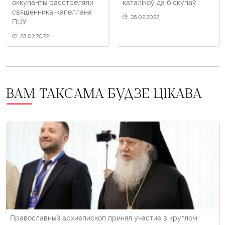
оккупанты расстреляли
каталікоў да біскупаў
священника-капеллана
28.02.2022
ПЦУ
28.02.2022
ВАМ ТАКСАМА БУДЗЕ ЦІКАВА
Православный архиепископ принял участие в круглом