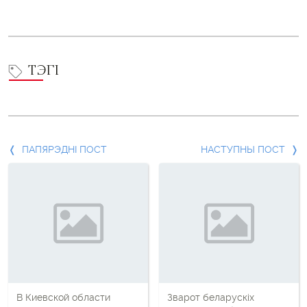
ТЭГІ
Папярэдні
ПАПЯРЭДНІ ПОСТ
НАСТУПНЫ ПОСТ
пост
і
наступны
пост
В Киевской области
Зварот беларускіх