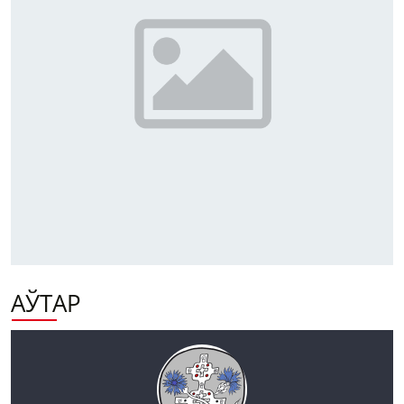
АЎТАР