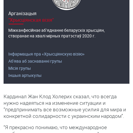
Арганізацыя
"Хрысціянская візія"
Міжканфесійнае аб’яднанне беларускіх хрысціян,
створанае на хвалі мірных пратэстаў 2020 г.
Інфармацыя пра «Хрысціянскую візію»
Аб'ява аб заснаванні групы
Місія групы
Іншыя артыкулы
Кардинал Жан Клод Холерих сказал, что всегда
нужно надеяться на изменение ситуации и
“предпринимать все возможные усилия для мира и
конкретной солидарности с украинским народом”.
“Я прекрасно понимаю, что международное