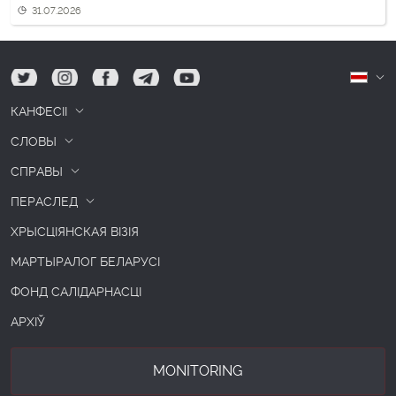
31.07.2026
tw
ig
fb
tg
yt
Б
КАНФЕСІІ
СЛОВЫ
СПРАВЫ
ПЕРАСЛЕД
ХРЫСЦІЯНСКАЯ ВІЗІЯ
МАРТЫРАЛОГ БЕЛАРУСІ
ФОНД САЛІДАРНАСЦІ
АРХІЎ
MONITORING