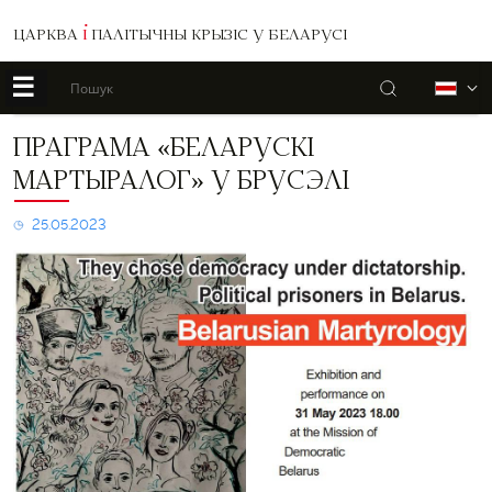
ЦАРКВА
І
ПАЛІТЫЧНЫ КРЫЗІС У БЕЛАРУСІ
☰
Пошук
Б
Праграма
ПРАГРАМА «БЕЛАРУСКІ
«Беларускі
МАРТЫРАЛОГ» У БРУСЭЛІ
Мартыралог»
у
Брусэлі
25.05.2023