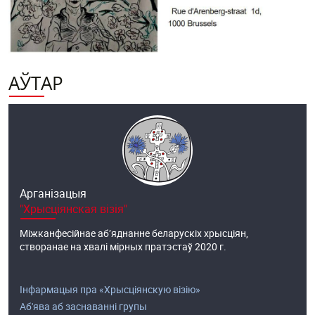
АЎТАР
Арганізацыя
"Хрысціянская візія"
Міжканфесійнае аб’яднанне беларускіх хрысціян,
створанае на хвалі мірных пратэстаў 2020 г.
Інфармацыя пра «Хрысціянскую візію»
Аб'ява аб заснаванні групы