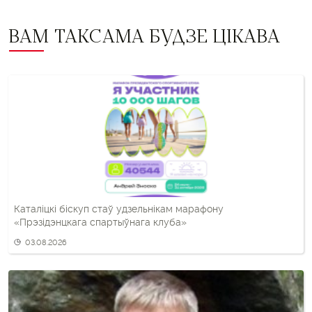
ВАМ ТАКСАМА БУДЗЕ ЦІКАВА
Каталіцкі біскуп стаў удзельнікам марафону
«Прэзідэнцкага спартыўнага клуба»
03.08.2026