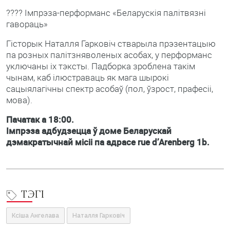
???? Iмпрэза-перформанс «Беларускія палітвязні
гавораць»
Гісторык Наталля Гарковіч стварыла прэзентацыю
па розных палітзняволеных асобах, у перформанс
уключаны іх тэксты. Падборка зроблена такім
чынам, каб ілюстраваць як мага шырокі
сацыялагічны спектр асобаў (пол, ўзрост, прафесіі,
мова).
Пачатак а 18:00.
Імпрэза адбудзецца ў доме Беларускай
дэмакратычнай місіі па адрасе rue d’Arenberg 1b.
ТЭГІ
Ксіша Ангелава
Наталля Гарковіч