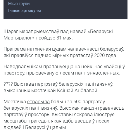
Місія групы
Іншыя артыкулы
Шэраг мерапрыемстваў пад назвай «Беларускі
Мартыралог» пройдзе 31 мая.
Праграма натхнёная цудам чалавечнасці беларусаў,
які праявіўся падчас мірных пратэстаў 2020 года.
Наведвальнікам прапануецца на нейкі час увайсці ў
прастору, прысвечаную лёсам палітзняволенных.
???? Выстава партрэтаў беларускіх палітвязняў,
выкананых мастачкай Ксішай Анёлавай
Мастачка
стварыла
больш за 500 партрэтаў
беларускіх палітвязняў. Высокая канцэнтраванасць
партэтаў ў прасторы выставы яскрава ілюструе
масштабы трагедыі, якая адбываецца ў лёсах
людзей і Беларусі ў цэлым.