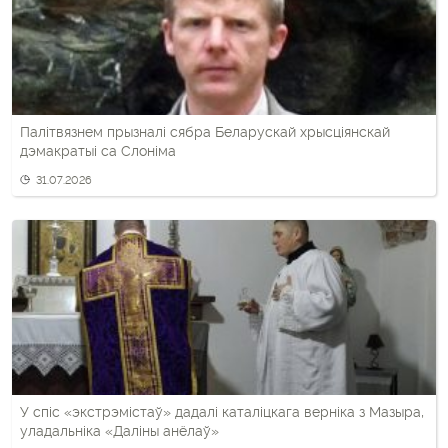
Палітвязнем прызналі сябра Беларускай хрысціянскай
дэмакратыі са Слоніма
31.07.2026
У спіс «экстрэмістаў» дадалі каталіцкага верніка з Мазыра,
уладальніка «Даліны анёлаў»