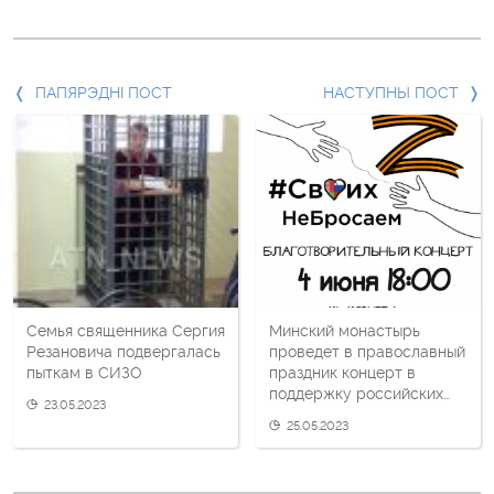
Папярэдні
ПАПЯРЭДНІ ПОСТ
НАСТУПНЫ ПОСТ
пост
і
наступны
пост
Семья священника Сергия
Минский монастырь
Резановича подвергалась
проведет в православный
пыткам в СИЗО
праздник концерт в
поддержку российских
23.05.2023
военных
25.05.2023