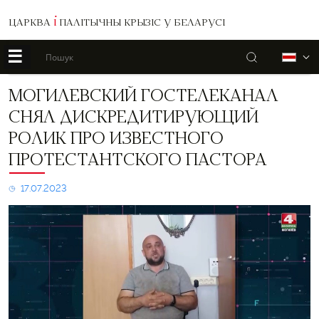
ЦАРКВА
І
ПАЛІТЫЧНЫ КРЫЗІС У БЕЛАРУСІ
☰
Пошук
Б
Могилевский
МОГИЛЕВСКИЙ ГОСТЕЛЕКАНАЛ
гостелеканал
СНЯЛ ДИСКРЕДИТИРУЮЩИЙ
снял
дискредитирующий
РОЛИК ПРО ИЗВЕСТНОГО
ролик
ПРОТЕСТАНТСКОГО ПАСТОРА
про
известного
протестантского
17.07.2023
пастора