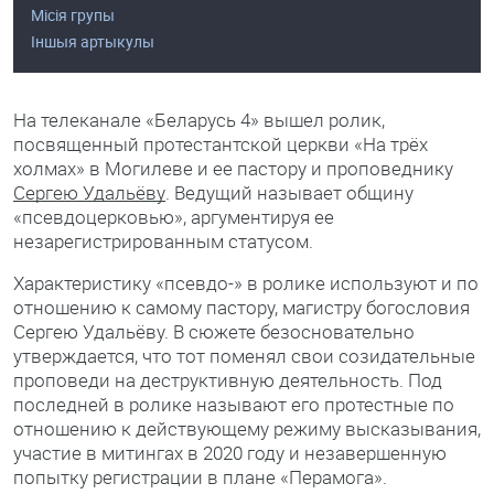
Місія групы
Іншыя артыкулы
На телеканале «Беларусь 4» вышел ролик,
посвященный протестантской церкви «На трёх
холмах» в Могилеве и ее пастору и проповеднику
Сергею Удальёву
. Ведущий называет общину
«псевдоцерковью», аргументируя ее
незарегистрированным статусом.
Характеристику «псевдо-» в ролике используют и по
отношению к самому пастору, магистру богословия
Сергею Удальёву. В сюжете безосновательно
утверждается, что тот поменял свои созидательные
проповеди на деструктивную деятельность. Под
последней в ролике называют его протестные по
отношению к действующему режиму высказывания,
участие в митингах в 2020 году и незавершенную
попытку регистрации в плане «Перамога».