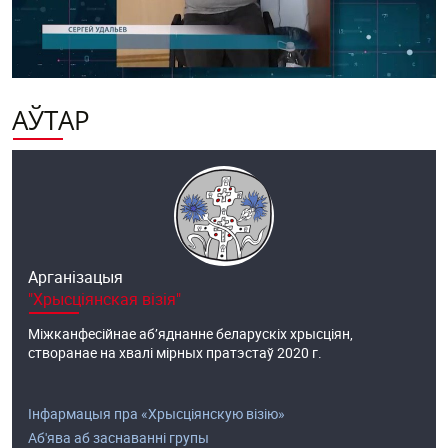
АЎТАР
Арганізацыя
"Хрысціянская візія"
Міжканфесійнае аб’яднанне беларускіх хрысціян,
створанае на хвалі мірных пратэстаў 2020 г.
Інфармацыя пра «Хрысціянскую візію»
Аб'ява аб заснаванні групы