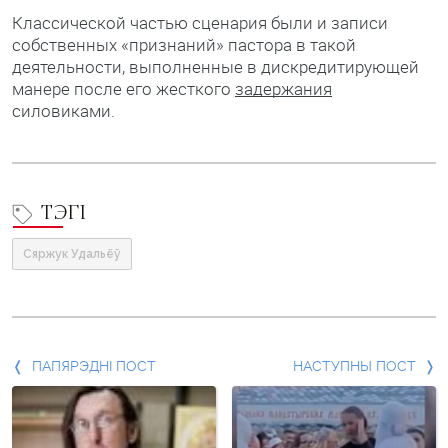
Классической частью сценария были и записи
собственных «признаний» пастора в такой
деятельности, выполненные в дискредитирующей
манере после его жесткого
задержания
силовиками.
ТЭГІ
Сяржук Удальёў
Папярэдні
ПАПЯРЭДНІ ПОСТ
НАСТУПНЫ ПОСТ
пост
і