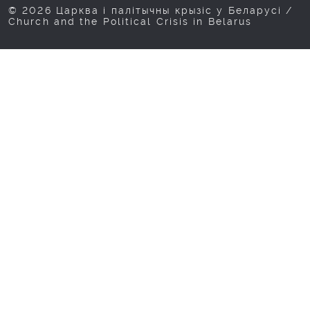
© 2026 Царква і палітычны крызіс у Беларусі /
Church and the Political Crisis in Belarus