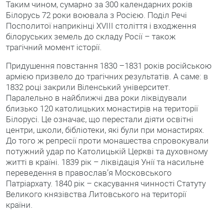
Таким чином, сумарно за 300 календарних років
Білорусь 72 роки воювала з Росією. Поділ Речі
Посполитої наприкінці XVІІІ століття і входження
білоруських земель до складу Росії – також
трагічний момент історії.
Придушення повстання 1830 –1831 років російською
армією призвело до трагічних результатів. А саме: в
1832 році закрили Віленський університет.
Паралельно в найближчі два роки ліквідували
близько 120 католицьких монастирів на території
Білорусі. Це означає, що перестали діяти освітні
центри, школи, бібліотеки, які були при монастирях.
До того ж репресії проти монашества спровокували
потужний удар по Католицькій Церкві та духовному
житті в країні. 1839 рік – ліквідація Унії та насильне
переведення в православ’я Московського
Патріархату. 1840 рік – скасування чинності Статуту
Великого князівства Литовського на території
країни.