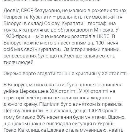
Досвід СРСР, безумовно, не малюю в рожевих тонах.
Репресії та Курапати – реальність і символи життя
Білорусі в складі Союзу. Курапати –географічна
точка, яка прилягає до об’їзної дороги Мінська. У
1930-тіроки – місце масових розстрілів НКВС. В
Білорусі кожне місто з населенням від 100 тисяч
осіб має свої «Курапати». За історичними даними,
репресованих було що найменше кілька сотень
тисяч людей.
Окремо варто згадати гоніння християн у ХХ столітті.
В Білорусі, можна сказати, була повністю знищена
унійна Церква ще в ХІХ столітті. У ХХ столітті на
території всієї країни не залишилося жодного
діючого храму. Підпілля було винятком із правила.
Церкву знищили. В цій країні, де ще 100-200років
тому близько 80% населення були уніятами. Відомо,
що цілком інакше виглядала ситуація в Україні:
Греко-Католицька Церква стала мученицею, навіть