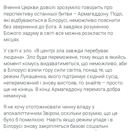
Вчення Церкви доволі зрозуміло говорить про
перспективу останньої битви – Армагеддону. Події,
які відбуваються в Білорусі, неможливо пояснити
без звернення до Бога. А завдяки розумінню
Божого задуму в світі все можна розкласти по
місцях.
У світі є зло. «В центрі зла завжди перебуває
людина». Зло буде переможене, тому якщо в якийсь
момент комусь видаватиметься, що неможливо, аби
в Білорусі взяли гору сили світла, понад те, що
режим Лукашенка, якого підтримує східний сусід,
непереможний і знову вистояв, то знайте – просто
ще не кінець. В кінці Армагеддону перемога добра
неминуча.
Я не хочу ототожнювати чинну владу з
апокаліптичним Звіром, оскільки розумію, що це
було б помилкою. Навіть якщо режим упаде і в
Білорусі знову закріпляться базові соціальні