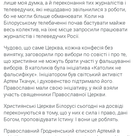
лише моя думка, а й переконання тих журналістів і
телеведучих, які нещодавно звільнилися з роботи,
бо не могли більше обманювати. Коли на
Білоруському телебаченні почав бастувати майже
весь колектив, на їхнє місце запросили працювати
журналістів і телеведучих Росії.
Чудово, що саме Церква, кожна конфесія без
винятку, заговорили про вибори по совісті і про те,
що християни не можуть брати участі у фальшуванні
виборів. В католиків була ініціатива «Католик не
фальсифікує». Ініціатором був світський активіст
Артем Ткачук, і духовенство підтримало його.
Православні мали свою ініціативу, у якій взяли
участь священники Православної Церкви.
Християнські Церкви Білорусі сьогодні на досвіді
переконуються в тому, що у них є сила і право, дані
Богом, проповідувати Істину. І вони це роблять.
Православний Гродненський єпископ Артемій в