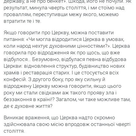
державу, а не про бенкет». Шкода, його не почули. Як
результат, минула чверть століття, і ми стоїмо над
проваллям, переступивши межу якого, можемо
втратити те і те.
Якщо говорити про Церкву, можна поставити
питання: «Чи могла відродитися Церква в умовах,
коли народ нехтує духовними цінностями?». Церква
говорила про відродження як про щось, що вже
відбулося… Безумовно, відбулася певна відбудова
Церкви: відновлення структур, будівництво нових
храмів і реставрація старих. І це стосується всіх
конфесій. З другого боку, про яку сильну й
відроджену Церкву можна говорити, якщо цього
року ми стали свідками аж такого прояву зла і
беззаконня в країні!? Загалом, чи таке можливе там,
де є духовне життя?
Виникає враження, що Церква надто скромно
здійснювала свою місію впродовж останньої чверті
століття.