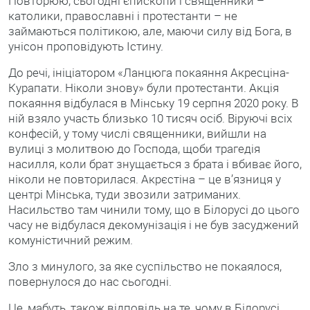
Повторюю, сьогодні єпископи і священники –
католики, православні і протестанти – не
займаються політикою, але, маючи силу від Бога, в
унісон проповідують Істину.
До речі, ініціатором «Ланцюга покаяння Акресціна-
Курапати. Ніколи знову» були протестанти. Акція
покаяння відбулася в Мінську 19 серпня 2020 року. В
ній взяло участь близько 10 тисяч осіб. Віруючі всіх
конфесій, у тому числі священники, вийшли на
вулиці з молитвою до Господа, щоби трагедія
насилля, коли брат знущається з брата і вбиває його,
ніколи не повторилася. Акрєстіна – це в’язниця у
центрі Мінська, туди звозили затриманих.
Насильство там чинили тому, що в Білорусі до цього
часу не відбулася декомунізація і не був засуджений
комуністичний режим.
Зло з минулого, за яке суспільство не покаялося,
повернулося до нас сьогодні.
Це, мабуть, також відповідь на те, чому в Білорусі