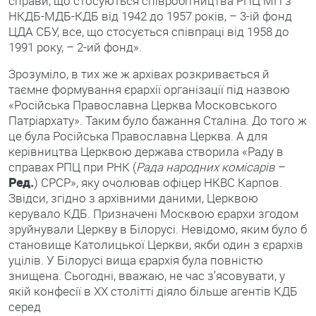
справи, що стосуються співробітництва РПЦ МП з
НКДБ-МДБ-КДБ від 1942 до 1957 років, – 3-ій фонд
ЦДА СБУ, все, що стосується співпраці від 1958 до
1991 року, – 2-ий фонд».
Зрозуміло, в тих же ж архівах розкривається й
таємне формування єрархії організації під назвою
«Російська Православна Церква Московського
Патріархату». Таким було бажання Сталіна. До того ж
це була Російська Православна Церква. А для
керівництва Церквою держава створила «Раду в
справах РПЦ при РНК (
Рада народних комісарів
–
Ред.
) СРСР», яку очолював офіцер НКВС Карпов.
Звідси, згідно з архівними даними, Церквою
керувало КДБ. Призначені Москвою єрархи згодом
зруйнували Церкву в Білорусі. Невідомо, яким було б
становище Католицької Церкви, якби один з єрархів
уцілів. У Білорусі вища єрархія була повністю
знищена. Сьогодні, вважаю, не час з’ясовувати, у
якій конфесії в ХХ столітті діяло більше агентів КДБ
серед