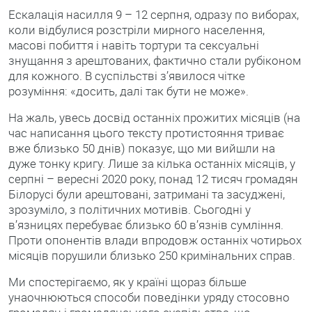
Ескалація насилля 9 – 12 серпня, одразу по виборах,
коли відбулися розстріли мирного населення,
масові побиття і навіть тортури та сексуальні
знущання з арештованих, фактично стали рубіконом
для кожного. В суспільстві з’явилося чітке
розуміння: «досить, далі так бути не може».
На жаль, увесь досвід останніх прожитих місяців (на
час написання цього тексту протистояння триває
вже близько 50 днів) показує, що ми вийшли на
дуже тонку кригу. Лише за кілька останніх місяців, у
серпні – вересні 2020 року, понад 12 тисяч громадян
Білорусі були арештовані, затримані та засуджені,
зрозуміло, з політичних мотивів. Сьогодні у
в’язницях перебуває близько 60 в’язнів сумління.
Проти опонентів влади впродовж останніх чотирьох
місяців порушили близько 250 кримінальних справ.
Ми спостерігаємо, як у країні щораз більше
унаочнюються способи поведінки уряду стосовно