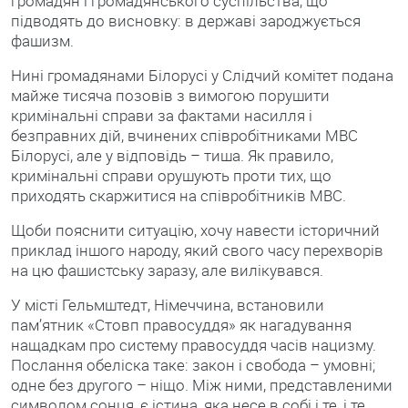
громадян і громадянського суспільства, що
підводять до висновку: в державі зароджується
фашизм.
Нині громадянами Білорусі у Слідчий комітет подана
майже тисяча позовів з вимогою порушити
кримінальні справи за фактами насилля і
безправних дій, вчинених співробітниками МВС
Білорусі, але у відповідь – тиша. Як правило,
кримінальні справи орушують проти тих, що
приходять скаржитися на співробітників МВС.
Щоби пояснити ситуацію, хочу навести історичний
приклад іншого народу, який свого часу перехворів
на цю фашистську заразу, але вилікувався.
У місті Гельмштедт, Німеччина, встановили
пам’ятник «Стовп правосуддя» як нагадування
нащадкам про систему правосуддя часів нацизму.
Послання обеліска таке: закон і свобода – умовні;
одне без другого – ніщо. Між ними, представленими
символом сонця, є істина, яка несе в собі і те, і те.