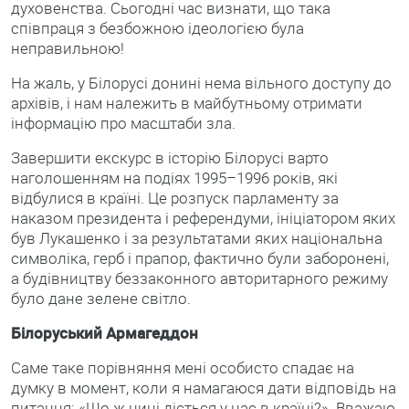
духовенства. Сьогодні час визнати, що така
співпраця з безбожною ідеологією була
неправильною!
На жаль, у Білорусі донині нема вільного доступу до
архівів, і нам належить в майбутньому отримати
інформацію про масштаби зла.
Завершити екскурс в історію Білорусі варто
наголошенням на подіях 1995–1996 років, які
відбулися в країні. Це розпуск парламенту за
наказом президента і референдуми, ініціатором яких
був Лукашенко і за результатами яких національна
символіка, герб і прапор, фактично були заборонені,
а будівництву беззаконного авторитарного режиму
було дане зелене світло.
Білоруський Армагеддон
Саме таке порівняння мені особисто спадає на
думку в момент, коли я намагаюся дати відповідь на
питання: «Що ж нині діється у нас в країні?». Вважаю,