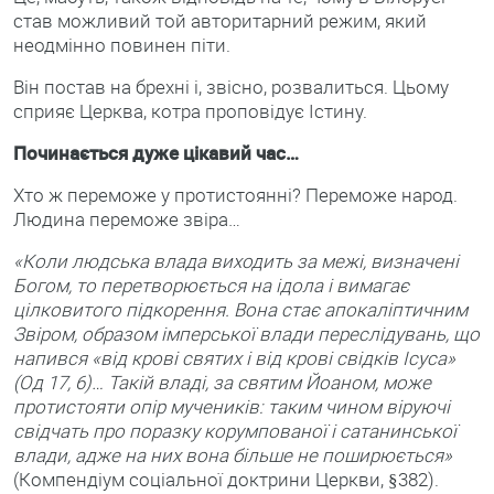
став можливий той авторитарний режим, який
неодмінно повинен піти.
Він постав на брехні і, звісно, розвалиться. Цьому
сприяє Церква, котра проповідує Істину.
Починається дуже цікавий час…
Хто ж переможе у протистоянні? Переможе народ.
Людина переможе звіра…
«Коли людська влада виходить за межі, визначені
Богом, то перетворюється на ідола і вимагає
цілковитого підкорення. Вона стає апокаліптичним
Звіром, образом імперської влади переслідувань, що
напився «від крові святих і від крові свідків Ісуса»
(Од 17, 6)… Такій владі, за святим Йоаном, може
протистояти опір мучеників: таким чином віруючі
свідчать про поразку корумпованої і сатанинської
влади, адже на них вона більше не поширюється»
(Компендіум соціальної доктрини Церкви, §382).