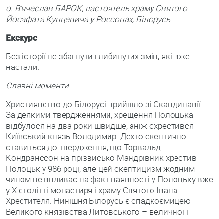
о. В’ячеслав БАРОК, настоятель храму Святого
Йосафата Кунцевича у Россонах, Білорусь
Екскурс
Без історії не збагнути глибинутих змін, які вже
настали.
Славні моменти
Християнство до Білорусі прийшло зі Скандинавії.
За деякими твердженнями, хрещення Полоцька
відбулося на два роки швидше, аніж охрестився
Київський князь Володимир. Дехто скептично
ставиться до твердження, що Торвальд
Кондранссон на прізвисько Мандрівник хрестив
Полоцьк у 986 році, але цей скептицизм жодним
чином не впливає на факт наявності у Полоцьку вже
у Х столітті монастиря і храму Святого Івана
Хрестителя. Нинішня Білорусь є спадкоємицею
Великого князівства Литовського – величної і