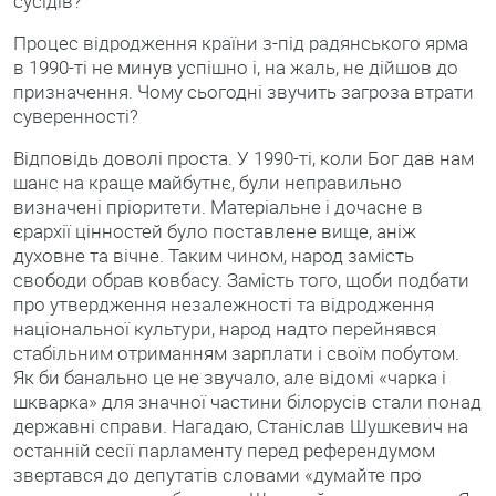
сусідів?
Процес відродження країни з-під радянського ярма
в 1990-ті не минув успішно і, на жаль, не дійшов до
призначення. Чому сьогодні звучить загроза втрати
суверенності?
Відповідь доволі проста. У 1990-ті, коли Бог дав нам
шанс на краще майбутнє, були неправильно
визначені пріоритети. Матеріальне і дочасне в
єрархії цінностей було поставлене вище, аніж
духовне та вічне. Таким чином, народ замість
свободи обрав ковбасу. Замість того, щоби подбати
про утвердження незалежності та відродження
національної культури, народ надто перейнявся
стабільним отриманням зарплати і своїм побутом.
Як би банально це не звучало, але відомі «чарка і
шкварка» для значної частини білорусів стали понад
державні справи. Нагадаю, Станіслав Шушкевич на
останній сесії парламенту перед референдумом
звертався до депутатів словами «думайте про