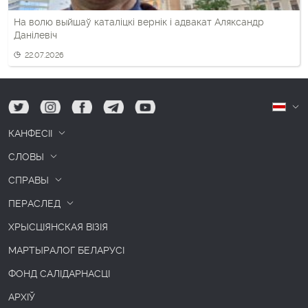
На волю выйшаў каталіцкі вернік і адвакат Аляксандр
Данілевіч
22.07.2026
tw
ig
fb
tg
yt
Б
КАНФЕСІІ
СЛОВЫ
СПРАВЫ
ПЕРАСЛЕД
ХРЫСЦІЯНСКАЯ ВІЗІЯ
МАРТЫРАЛОГ БЕЛАРУСІ
ФОНД САЛІДАРНАСЦІ
АРХІЎ