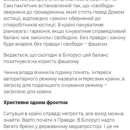
Сам пам’ятник встановлений так, що «свобода»
звернена до громадянина, який стоїть перед Домом
юстиції, відповідно «закон» обернений до
співробітників юстиції. В країні пануватиме
рівновага і гармонія, якщо існуватиме справедливий
баланс між законом і свободою. Без правди і закону
буде анархія, без правди і свободи – фашизм.
Видається, що сьогодні в Білорусі цей баланс
похитнувся на користь фашизму.
Чинна влада вчинила підміну понять. Інтереси
авторитарного режиму назвала інтересами країни, а
загрозу для подальшого існування режиму –
загрозою для країни.
Християни одним фронтом
Ситуація в країні справді непроста, але вихід можна
знайти. Варто почати з Правди. В Білорусі надто
багато брехні у державному медіапросторі. І це не