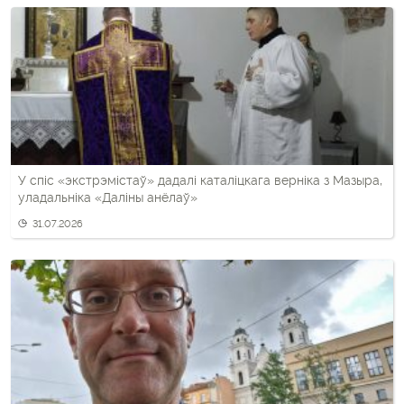
У спіс «экстрэмістаў» дадалі каталіцкага верніка з Мазыра,
уладальніка «Даліны анёлаў»
31.07.2026