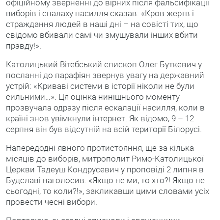
офіційному зверненні до вірних після фальсифікації
виборів і спалаху насилля сказав: «Кров жертв і
страждання людей в наші дні – на совісті тих, що
свідомо вбивали самі чи змушували інших вбити
правду!».
Католицький Вітебський єпископ Олег Буткевич у
посланні до парафіян звернув увагу на державний
устрій: «Криваві системи в історії ніколи не були
сильними…». Ця оцінка нинішнього моменту
прозвучала одразу після ескалації насилля, коли в
країні знов увімкнули інтернет. Як відомо, 9 – 12
серпня він був відсутній на всій території Білорусі.
Напередодні явного протистояння, ще за кілька
місяців до виборів, митрополит Римо-Католицької
Церкви Тадеуш Кондрусевич у проповіді 2 липня в
Будславі наголосив: «Якщо не ми, то хто?! Якщо не
сьогодні, то коли?!», закликавши цими словами усіх
провести чесні вибори.