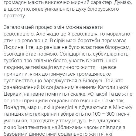
громадян мають виключно мирний характер. Думаю,
в цьому полягає унікальність духу білоруського
протесту.
Загалом цей процес змін можна назвати
революцією. Але якщо це й революція, то морально-
етична революція. В сірій масі боротьби перемагає
Людина. І те, що раніше не було властиве білорусам,
сьогодні стає нормою. Солідарність, субсидіарність,
турбота про спільне благо, участь в житті іншої
людини, активізація вуличного життя – це все
принципи, яких дотримується громадянське
суспільство, що зароджується в Білорусі. Той, хто
ознайомлений із соціальним вченням Католицької
Церкви, напевне помітить і скаже: «Отакої! Та це ж і є
основні принципи соціального вчення». Саме так.
Понад те, марші, які щонеділі відбуваються в Мінську
та інших містах країни і збирають по 100 – 300 тисяч
учасників, проходять у тому ж дусі. Не здивуюся,
якщо їхня тематика найближчим часом співпаде з
базовими цінностями соціального життя, які