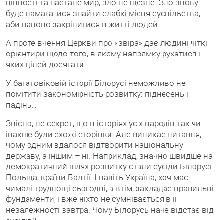
цінності та настане мир, зло не щезне. Зло знову
буде намагатися знайти слабкі місця суспільства,
аби наново закріпитися в житті людей.
А проте вчення Церкви про «звіра» дає людині чіткі
орієнтири щодо того, в якому напрямку рухатися і
яких цілей досягати.
У багатовіковій історії Білорусі неможливо не
помітити закономірність розвитку: піднесень і
падінь…
Звісно, не секрет, що в історіях усіх народів так чи
інакше були схожі сторінки. Але виникає питання,
чому одним вдалося відтворити національну
державу, а іншим – ні. Наприклад, значно швидше на
демократичний шлях розвитку стали сусіди Білорусі:
Польща, країни Балтії. І навіть Україна, хоч має
чималі труднощі сьогодні, а втім, закладає правильні
фундаменти, і вже ніхто не сумнівається в її
незалежності завтра. Чому Білорусь наче відстає від