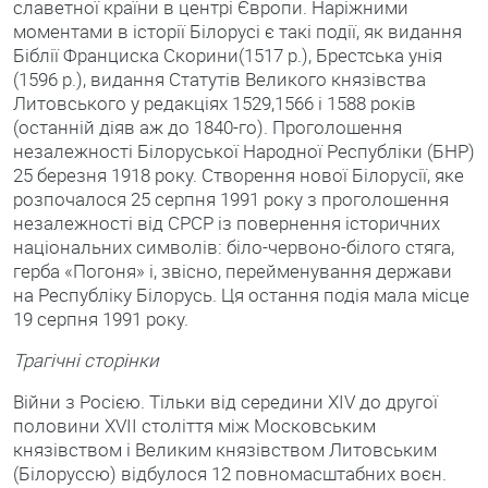
славетної країни в центрі Європи. Наріжними
моментами в історії Білорусі є такі події, як видання
Біблії Франциска Скорини(1517 р.), Брестська унія
(1596 р.), видання Статутів Великого князівства
Литовського у редакціях 1529,1566 і 1588 років
(останній діяв аж до 1840-го). Проголошення
незалежності Білоруської Народної Республіки (БНР)
25 березня 1918 року. Створення нової Білорусії, яке
розпочалося 25 серпня 1991 року з проголошення
незалежності від СРСР із повернення історичних
національних символів: біло-червоно-білого стяга,
герба «Погоня» і, звісно, перейменування держави
на Республіку Білорусь. Ця остання подія мала місце
19 серпня 1991 року.
Трагічні сторінки
Війни з Росією. Тільки від середини XIV до другої
половини XVІІ століття між Московським
князівством і Великим князівством Литовським
(Білоруссю) відбулося 12 повномасштабних воєн.