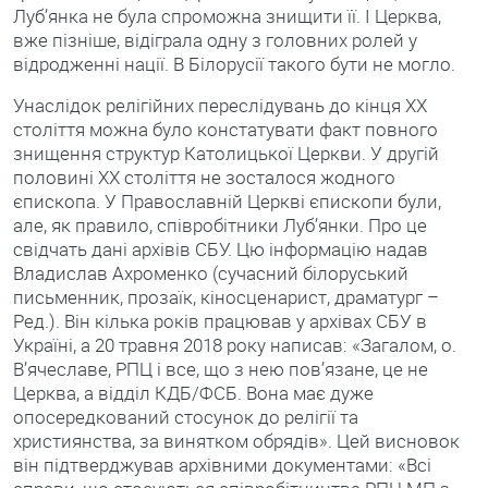
Луб’янка не була спроможна знищити її. І Церква,
вже пізніше, відіграла одну з головних ролей у
відродженні нації. В Білорусії такого бути не могло.
Унаслідок релігійних переслідувань до кінця ХХ
століття можна було констатувати факт повного
знищення структур Католицької Церкви. У другій
половині ХХ століття не зосталося жодного
єпископа. У Православній Церкві єпископи були,
але, як правило, співробітники Луб’янки. Про це
свідчать дані архівів СБУ. Цю інформацію надав
Владислав Ахроменко (сучасний білоруський
письменник, прозаїк, кіносценарист, драматург –
Ред.). Він кілька років працював у архівах СБУ в
Україні, а 20 травня 2018 року написав: «Загалом, о.
В’ячеславе, РПЦ і все, що з нею пов’язане, це не
Церква, а відділ КДБ/ФСБ. Вона має дуже
опосередкований стосунок до релігії та
християнства, за винятком обрядів». Цей висновок
він підтверджував архівними документами: «Всі