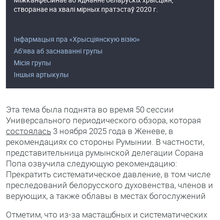
створанае на хвалі мірных пратэстаў 2020 г.
Інфармацыя пра «Хрысціянскую візію»
Аб'ява аб заснаванні групы
Місія групы
Іншыя артыкулы
Эта тема была поднята во время 50 сессии
Универсального периодического обзора, которая
состоялась
3 ноября 2025 года в Женеве, в
рекомендациях со стороны Румынии. В частности,
представительница румынской делегации Сорана
Попа озвучила следующую рекомендацию:
Прекратить систематическое давление, в том числе
преследований белорусского духовенства, членов и
верующих, а также облавы в местах богослужений
Отметим, что из-за масташбных и систематических