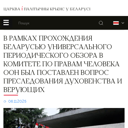
ЦАРКВА
І
ПАЛІТЫЧНЫ КРЫЗІС У БЕЛАРУСІ
☰
Пошук
Б
В
В РАМКАХ ПРОХОЖДЕНИЯ
рамках
БЕЛАРУСЬЮ УНИВЕРСАЛЬНОГО
прохождения
Беларусью
ПЕРИОДИЧЕСКОГО ОБЗОРА В
Универсального
КОМИТЕТЕ ПО ПРАВАМ ЧЕЛОВЕКА
периодического
обзора
ООН БЫЛ ПОСТАВЛЕН ВОПРОС
в
Комитете
ПРЕСЛЕДОВАНИЯ ДУХОВЕНСТВА И
по
ВЕРУЮЩИХ
правам
человека
06.11.2025
ООН
был
поставлен
вопрос
преследования