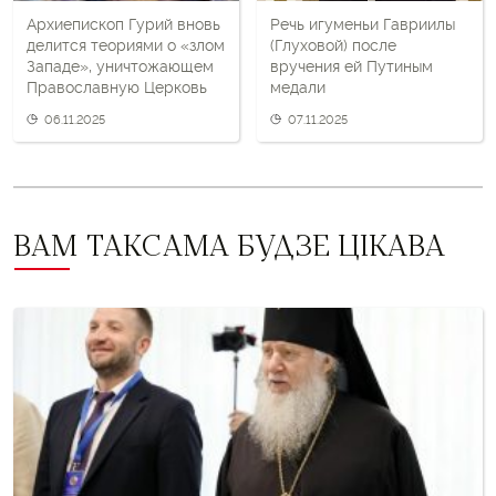
Архиепископ Гурий вновь
Речь игуменьи Гавриилы
делится теориями о «злом
(Глуховой) после
Западе», уничтожающем
вручения ей Путиным
Православную Церковь
медали
06.11.2025
07.11.2025
ВАМ ТАКСАМА БУДЗЕ ЦІКАВА