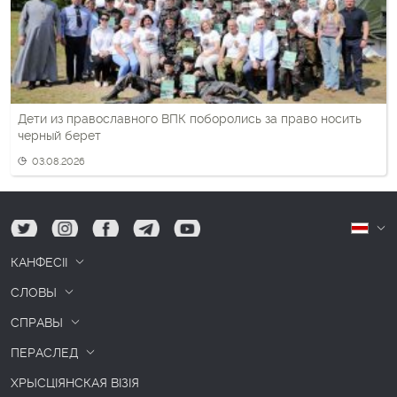
Дети из православного ВПК поборолись за право носить
черный берет
03.08.2026
tw
ig
fb
tg
yt
Б
КАНФЕСІІ
СЛОВЫ
СПРАВЫ
ПЕРАСЛЕД
ХРЫСЦІЯНСКАЯ ВІЗІЯ