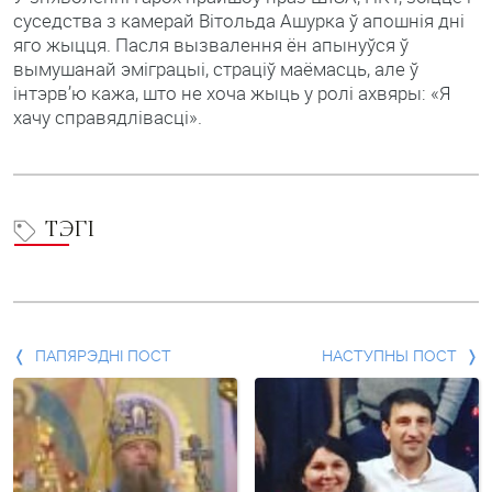
суседства з камерай Вітольда Ашурка ў апошнія дні
яго жыцця. Пасля вызвалення ён апынуўся ў
вымушанай эміграцыі, страціў маёмасць, але ў
інтэрв’ю кажа, што не хоча жыць у ролі ахвяры: «Я
хачу справядлівасці».
ТЭГІ
Папярэдні
ПАПЯРЭДНІ ПОСТ
НАСТУПНЫ ПОСТ
пост
і
наступны