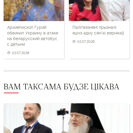
пост
Архиепископ Гурий
Палітвязнямі прызналі
обвинил Украину в атаке
яшчэ адну сям’ю вернікаў
на беларусский автобус
02.07.2026
с детьми
02.07.2026
ВАМ ТАКСАМА БУДЗЕ ЦІКАВА