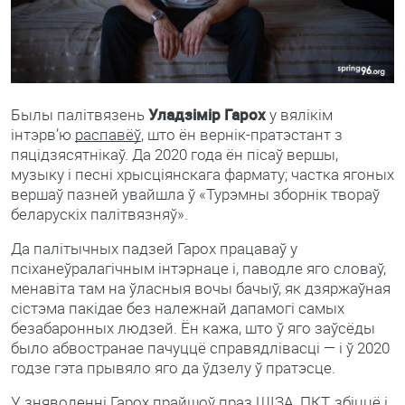
Былы палітвязень
Уладзімір Гарох
у вялікім
інтэрв’ю
распавёў
, што ён вернік-пратэстант з
пяцідзясятнікаў. Да 2020 года ён пісаў вершы,
музыку і песні хрысціянскага фармату; частка ягоных
вершаў пазней увайшла ў «Турэмны зборнік твораў
беларускіх палітвязняў».
Да палітычных падзей Гарох працаваў у
псіханеўралагічным інтэрнаце і, паводле яго словаў,
менавіта там на ўласныя вочы бачыў, як дзяржаўная
сістэма пакідае без належнай дапамогі самых
безабаронных людзей. Ён кажа, што ў яго заўсёды
было абвостранае пачуццё справядлівасці — і ў 2020
годзе гэта прывяло яго да ўдзелу ў пратэсце.
У зняволенні Гарох прайшоў праз ШІЗА, ПКТ, збіццё і