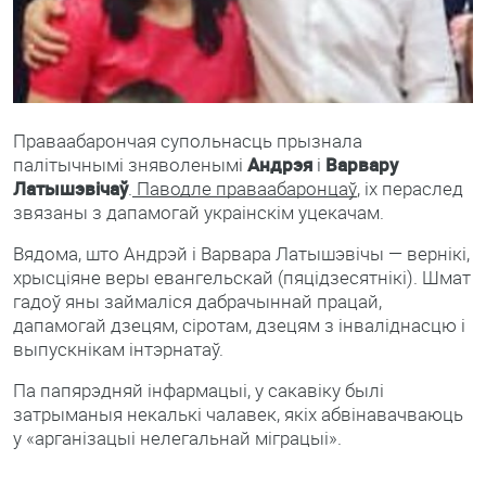
Праваабарончая супольнасць прызнала
палітычнымі зняволенымі
Андрэя
і
Варвару
Латышэвічаў
.
Паводле праваабаронцаў
, іх пераслед
звязаны з дапамогай украінскім уцекачам.
Вядома, што Андрэй і Варвара Латышэвічы — вернікі,
хрысціяне веры евангельскай (пяцідзесятнікі). Шмат
гадоў яны займаліся дабрачыннай працай,
дапамогай дзецям, сіротам, дзецям з інваліднасцю і
выпускнікам інтэрнатаў.
Па папярэдняй інфармацыі, у сакавіку былі
затрыманыя некалькі чалавек, якіх абвінавачваюць
у «арганізацыі нелегальнай міграцыі».