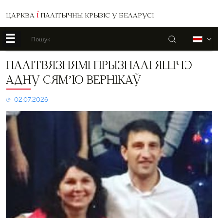
ЦАРКВА
І
ПАЛІТЫЧНЫ КРЫЗІС У БЕЛАРУСІ
☰
Пошук
Б
Палітвязнямі
ПАЛІТВЯЗНЯМІ ПРЫЗНАЛІ ЯШЧЭ
прызналі
АДНУ СЯМ’Ю ВЕРНІКАЎ
яшчэ
адну
сям’ю
02.07.2026
вернікаў