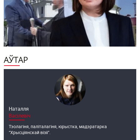
АЎТАР
Наталля
Васілевіч
Тэолагіня, паліталагіня, юрыстка, мадэратарка
“Хрысціянскай візіі”.