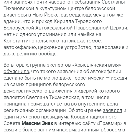
или записях почти часового пребывания Светланы
Тихановской в культурном центре белорусской
диаспоры в Нью-Йорке, размещающемся в том же
здании, что и приход Кирилла Туровского
Белорусской Автокефальной Православной Церкви,
нет ни одного упоминания или намёка на
Константинопольского патриарха, томос,
автокефалию, церковное устройство, православие и
даже религию вообще.
Во-вторых, группа экспертов «Хрысціянская візія»
объяснила
, что такого заявления об автокефалии
сделано быть не могло даже теоретически — исходя
из самих принципов белорусского
демократического движения, лидеркой которого
является Светлана Тихановская, в том числе
принципа невмешательства во внутренние дела
религиозных организаций. Об этом ранее
заявлял
и
один из членов президиума Координационного
Совета
Максим Знак
в интервью сайту «Правмир» в
связи с более ранним информационным вбросом в