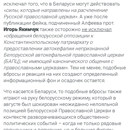
исключал того, что в Беларуси могут действовать
«силы, которые направлены на расчленение
Русской православной церкви».
А уже после
публикации фейка, подчиненный Алфеева прот.
Игорь Якимчук
также осторожно
не исключал
«обращения белорусской оппозиции к
Константинопольскому патриархату о
предоставлении автокефалии непризнанной
Белорусской автокефальной православной церкви
(БАПЦ), не имеющей канонического общения с
православными церквами».
Тем не менее, подобные
вбросы и реакция на них создают определенный
информационный фон и осадочек остается.
Что касается Беларуси, то подобные вбросы также
играют на руку белорусскому режиму, который в
августе был шокирован неожиданно нелояльной
позицией Белорусской Православной Церкви в
контексте разворачивающихся общественно-
политических событий – когда не только рядовые
священники и верующие, но и большие фигуры