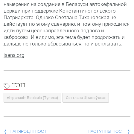
намерения на создание в Беларуси автокефальной
церкви при поддержке Константинопольского
Патриархата. Однако Светлана Тихановская не
действует по этому сценарию, и поэтому приходится
идти путем целенаправленного подлога и
«вбросов». И видимо, эта тема будет продолжать и
дальше не только вбрасываться, но и всплывать.
isans.org
ТЭГІ
мітрапаліт Веніямін (Тупека)
Святлана Ціханоўская
Папярэдні
ПАПЯРЭДНІ ПОСТ
НАСТУПНЫ ПОСТ