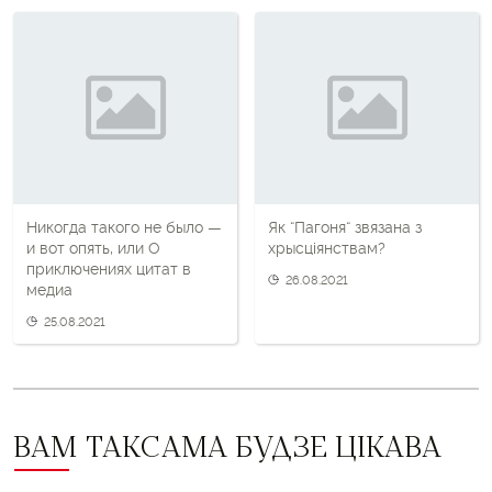
пост
і
наступны
пост
Никогда такого не было —
Як “Пагоня“ звязана з
и вот опять, или О
хрысціянствам?
приключениях цитат в
26.08.2021
медиа
25.08.2021
ВАМ ТАКСАМА БУДЗЕ ЦІКАВА