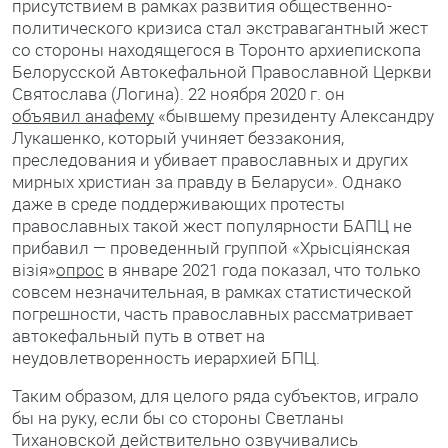
присутствием в рамках развития общественно-
политического кризиса стал экстравагантный жест
со стороны находящегося в Торонто архиепископа
Белорусской Автокефальной Православной Церкви
Святослава (Логина). 22 ноября 2020 г. он
объявил анафему
«бывшему президенту Александру
Лукашенко, который учиняет беззакония,
преследования и убивает православных и других
мирных христиан за правду в Беларуси». Однако
даже в среде поддерживающих протесты
православных такой жест популярности БАПЦ не
прибавил — проведенный группой «Хрысціянская
візія»
опрос
в январе 2021 года показал, что только
совсем незначительная, в рамках статистической
погрешности, часть православных рассматривает
автокефальный путь в ответ на
неудовлетворенность иерархией БПЦ.
Таким образом, для целого ряда субъектов, играло
бы на руку, если бы со стороны Светланы
Тихановской действительно озвучивались