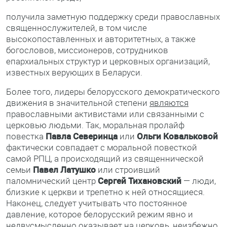
получила заметную поддержку среди православных
священнослужителей, в том числе
высокопоставленных и авторитетных, а также
богословов, миссионеров, сотрудников
епархиальных структур и церковных организаций,
известных верующих в Беларуси.
Более того, лидеры белорусского демократического
движения в значительной степени
являются
православными активистами или связанными с
церковью людьми. Так, моральная пролайф
повестка
Павла Северинца
или
Ольги Ковальковой
фактически совпадает с моральной повесткой
самой РПЦ, а происходящий из священнической
семьи
Павел Латушко
или строивший
паломнический центр
Сергей Тихановский
— люди,
близкие к церкви и трепетно к ней относящиеся.
Наконец, следует учитывать что постоянное
давление, которое белорусский режим явно и
недвусмысленно оказывает на церковь, неизбежно