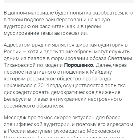
В данном материале будет попытка разобраться, кто
в таком подлоге заинтересован и на какую
аудиторию он рассчитан, как и в целом
муссирование темы автокефалии.
Адресатом вряд ли является широкая аудитория в
России – хотя и здесь такие вбросы могут служить
одним из пазлов в формировании образа Светланы
Тихановской по модели
Порошенко.
Далее, через
перенос негативного отношения к Майдану,
которым российское общество пропаганда
накачивала с 2014 года, осуществляется попытка
дискредитировать демократическое движение
Беларуси в глазах антиукраински настроенного
российского обывателя.
Месседж про томос скорее актуален для более
специфической аудитории, и поэтому его адресатом
в России выступает руководство Московского
Патриархата. Для него, как
объяснялось в статье