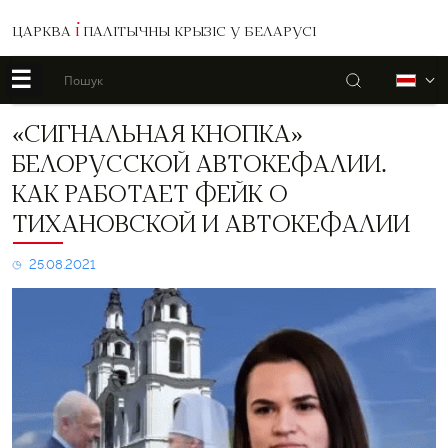
ЦАРКВА
І
ПАЛІТЫЧНЫ КРЫЗІС У БЕЛАРУСІ
☰
Пошук
Б
«Сигнальная
«СИГНАЛЬНАЯ КНОПКА»
кнопка»
БЕЛОРУССКОЙ АВТОКЕФАЛИИ.
белорусской
автокефалии.
КАК РАБОТАЕТ ФЕЙК О
Как
ТИХАНОВСКОЙ И АВТОКЕФАЛИИ
работает
фейк
о
25.08.2021
Тихановской
и
автокефалии