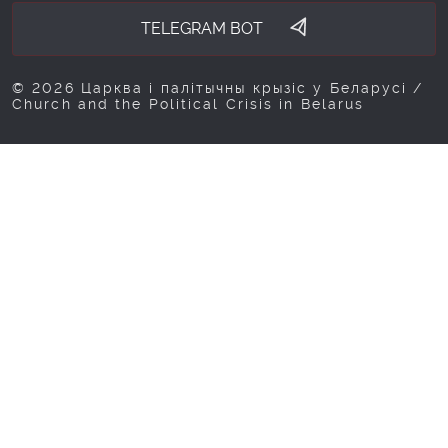
TELEGRAM BOT
© 2026 Царква і палітычны крызіс у Беларусі /
Church and the Political Crisis in Belarus