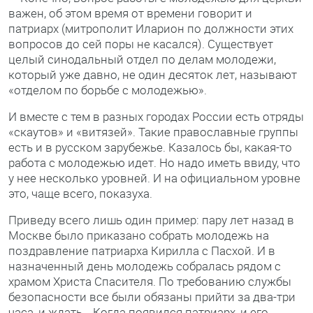
важен, об этом время от времени говорит и
патриарх (митрополит Иларион по должности этих
вопросов до сей поры не касался). Существует
целый синодальный отдел по делам молодежи,
который уже давно, не один десяток лет, называют
«отделом по борьбе с молодежью».
И вместе с тем в разных городах России есть отряды
«скаутов» и «витязей». Такие православные группы
есть и в русском зарубежье. Казалось бы, какая-то
работа с молодежью идет. Но надо иметь ввиду, что
у нее несколько уровней. И на официальном уровне
это, чаще всего, показуха.
Приведу всего лишь один пример: пару лет назад в
Москве было приказано собрать молодежь на
поздравление патриарха Кирилла с Пасхой. И в
назначенный день молодежь собралась рядом с
храмом Христа Спасителя. По требованию службы
безопасности все были обязаны прийти за два-три
часа, и ждать… Когда появился патриарх, и его