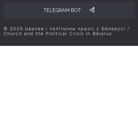
TELEGRAM BOT
© 2026 Царква і палітычны крызіс у Беларусі /
Church and the Political Crisis in Belarus