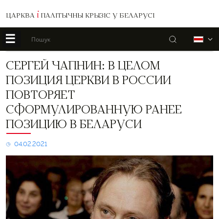
ЦАРКВА
І
ПАЛІТЫЧНЫ КРЫЗІС У БЕЛАРУСІ
☰
Пошук
Б
Сергей
СЕРГЕЙ ЧАПНИН: В ЦЕЛОМ
Чапнин:
ПОЗИЦИЯ ЦЕРКВИ В РОССИИ
В
целом
ПОВТОРЯЕТ
позиция
СФОРМУЛИРОВАННУЮ РАНЕЕ
церкви
в
ПОЗИЦИЮ В БЕЛАРУСИ
России
повторяет
04.02.2021
сформулированную
ранее
позицию
в
Беларуси