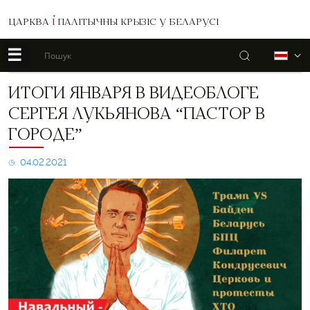
ЦАРКВА
І
ПАЛІТЫЧНЫ КРЫЗІС У БЕЛАРУСІ
☰
Пошук
Б
Итоги
ИТОГИ ЯНВАРЯ В ВИДЕОБЛОГЕ
января
СЕРГЕЯ ЛУКЬЯНОВА “ПАСТОР В
в
видеоблоге
ГОРОДЕ”
Сергея
Лукьянова
04.02.2021
“Пастор
в
городе”