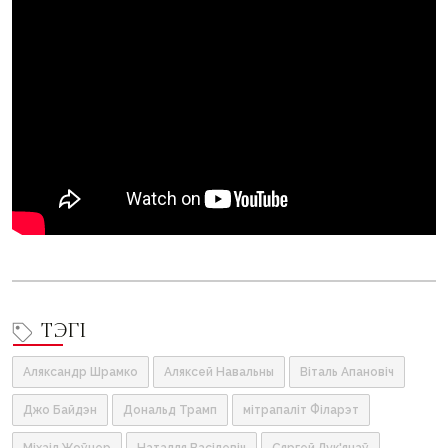
ТЭГІ
Аляксандр Шрамко
Аляксей Навальны
Віталь Апановіч
Джо Байдэн
Дональд Трамп
мітрапаліт Філарэт