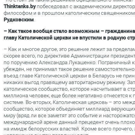
Thinktanks.by
побеседовал с академическим директор
философом и в прошлом католическим священнико
Рудковским
.
– Как такое вообще стало возможным – гражданина
главу Католической церкви не впустили в родную ст
– Как и многое другое, это решение лежит за предела
скорее всего, по директиве Администрации президен
по поручению Александра Лукашенко. Пограничный ко
убежден, не принимал такое решение самостоятельно.
въезд главе Католической церкви в Беларусь не прин
никаких выгод правящему авторитарному режиму. За
католическое сообщество, которое насчитывает в ст
миллиона человек, еще более негативно отнесется к
системе. Во-вторых, Католическая церковь – это меж
сообщество, которое объединяет миллиард верующих
миру (вряд ли все заметят это событие и насторожатся
международной арене данный прецедент очень плохо
на имидж белорусских властей. Кроме всего прочего, 