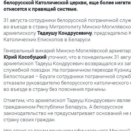
белорусской Католической церкви, еще более негат
отнесется к правящей системе.
31 августа сотрудники белорусской пограничной слу
во въезде в страну Митрополиту Минско-Могилёвск
архиепископу
Тадеушу Кондрусевичу
, председателю
Католических Епископов в Беларуси.
Генеральный викарий Минско-Могилёвской архиепар
Юрий Кособуцкий
уточнил, что в понедельник 31 авгу
архиепископ Тадеуш Кондрусевич возвращался из за
служебной поездки. На пограничном переходе Кузни
Белостоцкая – Брузги сотрудники пограничной служ
отказали руководителю белорусского католического
во въезде в страну без пояснения причины.
Отметим, что архиепископ Тадеуш Кондрусевич являе
гражданином Республики Беларусь. А белорусское
законодательство не предусматривает оснований не 
страну своих граждан.
Что стоит за таким решением официального Минска?