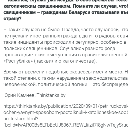
католическим священником. Помните ли случаи, чт
священникам – гражданам Беларуси отказывали въ
страну?
– Таких случаев не было. Правда, часто случалось, чт
не пускали иностранных граждан, да и то рядовых с
такие инциденты происходили регулярно, особенно 
польских священников. Случались разного рода
пропагандистские выступления в правительственной 
«Рэспубліка» (пасквили о католичестве).
Время от времени подобные эксцессы имели место. Н
такой степени, с таким нарушением законодательства
человеческой, политической логики – это беспрецеде
Юрий Камнев, Thinktanks.by
https://thinktanks.by/publication/2020/09/01/petr-rudkovski
ochen-yavnym-sposobom-podtolknuli-i-katolicheskoe-soo
protestam.html?
fbclid=IwAR00Bs8LTbEcUJ8067_REWLliizil7I8gNwTejySru