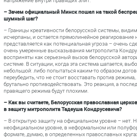
напряжение внутри правящих элит.
– Зачем официальный Минск пошел на такой беспре
шумный шаг?
– Границы креативности белорусской системы, видим
исчерпаны, и остается прямолинейное реагирование на
представляется как потенциальная угроза – очень сд
очень умеренные высказывания митрополита Кондр
восприняты как серьезный вызов белорусской автор
системе. В ситуации, когда эта система шатается, выб
небольшой: либо попытаться каким-то образом догов
переубедить, что не стоит восставать против режима,
брутально противодействовать. Это реакция, а после
правящего режима будут плохими.
– Как вы считаете, Белорусская православная церко
в защиту митрополита Тадеуша Кондрусевича?
– В открытую защиту на официальном уровне – нет. Н
неофициальном уровне, в неформальном или полуф
формате, думаю, в определенных православных круга