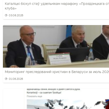
Каталіцкі біскуп стаў удзельнікам марафону «Прэзідэнцкага 
клуба»
03.08.2026
Мониторинг преследований христиан в Беларуси за июль 202
01.08.2026