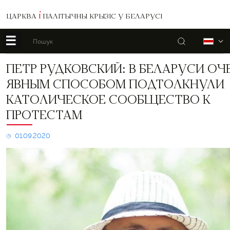
ЦАРКВА
І
ПАЛІТЫЧНЫ КРЫЗІС У БЕЛАРУСІ
☰
Пошук
Б
Петр
ПЕТР РУДКОВСКИЙ: В БЕЛАРУСИ ОЧ
Рудковский:
ЯВНЫМ СПОСОБОМ ПОДТОЛКНУЛИ
В
Беларуси
КАТОЛИЧЕСКОЕ СООБЩЕСТВО К
очень
ПРОТЕСТАМ
явным
способом
подтолкнули
01.09.2020
католическое
сообщество
к
протестам