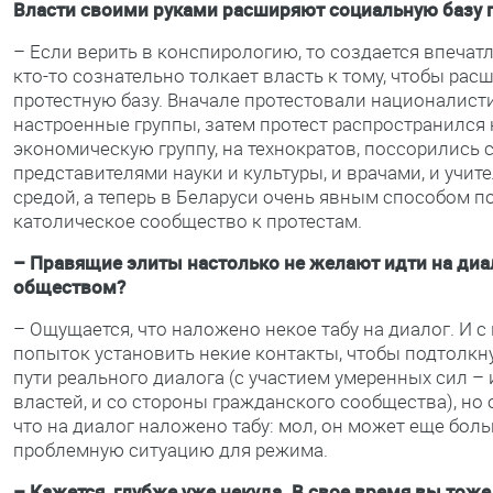
Власти своими руками расширяют социальную базу 
– Если верить в конспирологию, то создается впечатл
кто-то сознательно толкает власть к тому, чтобы рас
протестную базу. Вначале протестовали националист
настроенные группы, затем протест распространился 
экономическую группу, на технократов, поссорились 
представителями науки и культуры, и врачами, и учит
средой, а теперь в Беларуси очень явным способом п
католическое сообщество к протестам.
– Правящие элиты настолько не желают идти на диа
обществом?
– Ощущается, что наложено некое табу на диалог. И с
попыток установить некие контакты, чтобы подтолкну
пути реального диалога (с участием умеренных сил – 
властей, и со стороны гражданского сообщества), но 
что на диалог наложено табу: мол, он может еще боль
проблемную ситуацию для режима.
– Кажется, глубже уже некуда. В свое время вы тож