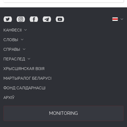
tw
ig
fb
tg
yt
Б
КАНФЕСІІ
СЛОВЫ
СПРАВЫ
ПЕРАСЛЕД
ХРЫСЦІЯНСКАЯ ВІЗІЯ
МАРТЫРАЛОГ БЕЛАРУСІ
ФОНД САЛІДАРНАСЦІ
АРХІЎ
MONITORING