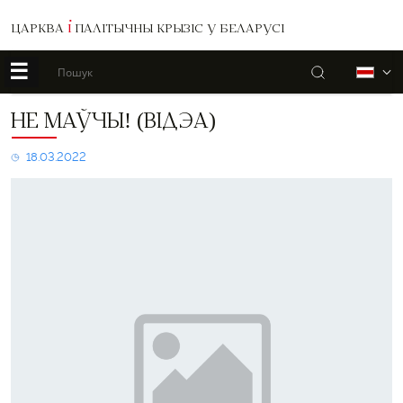
ЦАРКВА
І
ПАЛІТЫЧНЫ КРЫЗІС У БЕЛАРУСІ
☰
Пошук
Б
Не
НЕ МАЎЧЫ! (ВІДЭА)
маўчы! (відэа)
18.03.2022