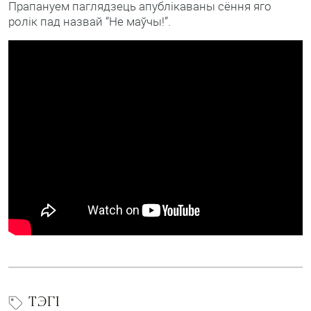
Прапануем паглядзець апублікаваны сёння яго
ролік пад назвай “Не маўчы!”.
ТЭГІ