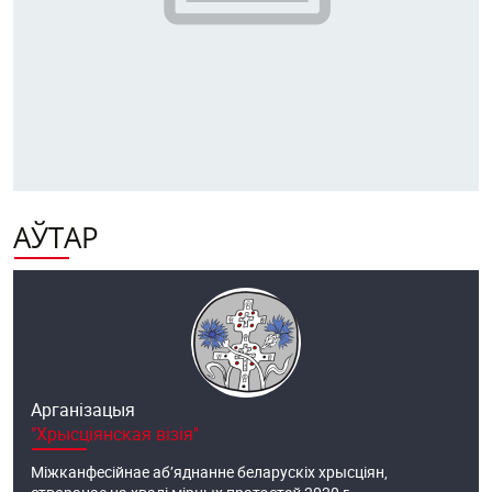
АЎТАР
Арганізацыя
"Хрысціянская візія"
Міжканфесійнае аб’яднанне беларускіх хрысціян,