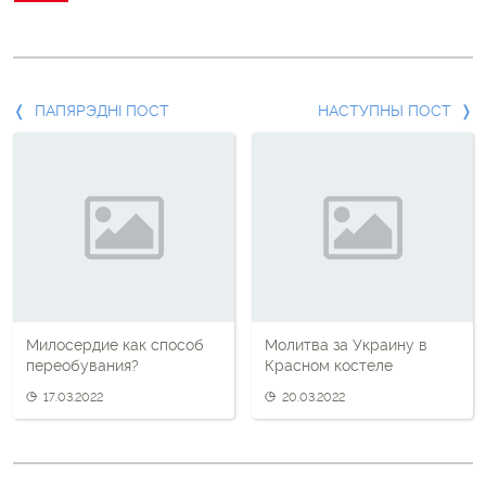
Папярэдні
ПАПЯРЭДНІ ПОСТ
НАСТУПНЫ ПОСТ
пост
і
наступны
пост
Милосердие как способ
Молитва за Украину в
переобувания?
Красном костеле
17.03.2022
20.03.2022