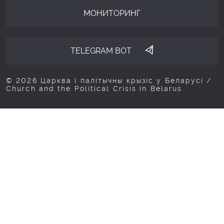
МОНИТОРИНГ
TELEGRAM BOT
© 2026 Царква і палітычны крызіс у Беларусі /
Church and the Political Crisis in Belarus