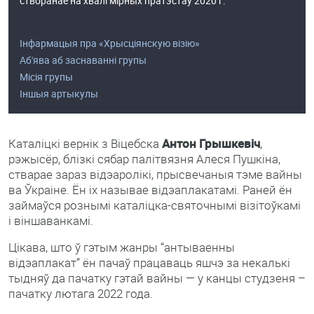
створанае на хвалі мірных пратэстаў 2020 г.
Інфармацыя пра «Хрысціянскую візію»
Аб'ява аб заснаванні групы
Місія групы
Іншыя артыкулы
Каталіцкі вернік з Віцебска
Антон Грышкевіч
,
рэжысёр, блізкі сябар палітвязня Алеся Пушкіна,
стварае зараз відэаролікі, прысвечаныя тэме вайны
ва Ўкраіне. Ён іх называе відэаплакатамі. Раней ён
займаўся рознымі каталіцка-святочнымі візітоўкамі
і віншаванкамі.
Цікава, што ў гэтым жанры “антываенны
відэаплакат” ён пачаў працаваць яшчэ за некалькі
тыдняў да пачатку гэтай вайны — у канцы студзеня –
пачатку лютага 2022 года.