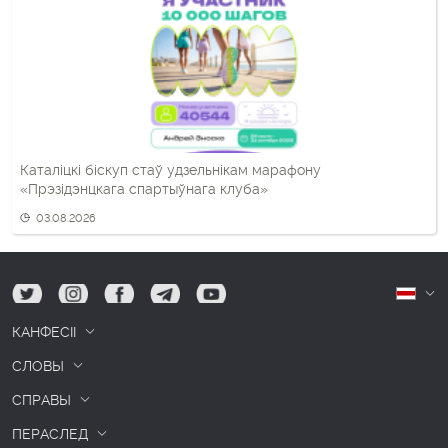
Каталіцкі біскуп стаў удзельнікам марафону
«Прэзідэнцкага спартыўнага клуба»
03.08.2026
tw
ig
fb
tg
yt
Б
КАНФЕСІІ
СЛОВЫ
СПРАВЫ
ПЕРАСЛЕД