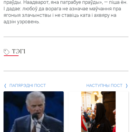
праўды. Наадварот, яна патрабуе праўды», — піша ён.
І дадае: любоў да ворага не азначае маўчання пра
ягоныя злачынствы і не ставіць ката і ахвяру на
адзін узровень.
ТЭГІ
Папярэдні
ПАПЯРЭДНІ ПОСТ
НАСТУПНЫ ПОСТ
пост
і
наступны
пост