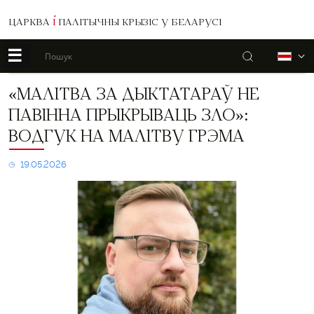
ЦАРКВА
І
ПАЛІТЫЧНЫ КРЫЗІС У БЕЛАРУСІ
☰
Пошук
Б
«Малітва
«МАЛІТВА ЗА ДЫКТАТАРАЎ НЕ
за
ПАВІННА ПРЫКРЫВАЦЬ ЗЛО»:
дыктатараў
не
ВОДГУК НА МАЛІТВУ ГРЭМА
павінна
прыкрываць
19.05.2026
зло»:
водгук
на
малітву
Грэма