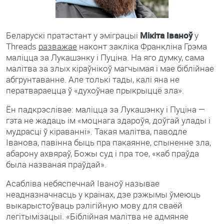
Беларускі пратэстант у эміграцыі
Мікіта Іваноў
у
Threads
разважае
наконт закліка Франкліна Грэма
маліцца за Лукашэнку і Пуціна. На яго думку, сама
малітва за злых кіраўнікоў магчымая і мае біблійнае
абгрунтаванне. Але толькі тады, калі яна не
ператвараецца ў «духоўнае прыкрыццё зла».
Ён падкрэслівае: маліцца за Лукашэнку і Пуціна —
гэта не жадаць ім «моцнага здароўя, доўгай улады і
мудрасці ў кіраванні». Такая малітва, паводле
Іванова, павінна быць пра пакаянне, спыненне зла,
абарону ахвяраў, Божы суд і пра тое, «каб праўда
была названая праўдай».
Асабліва небяспечнай Іваноў называе
неадназначнасць у краінах, дзе рэжымы ўмеюць
выкарыстоўваць рэлігійную мову для сваёй
легітымізацыі. «Біблійная малітва не адмяняе