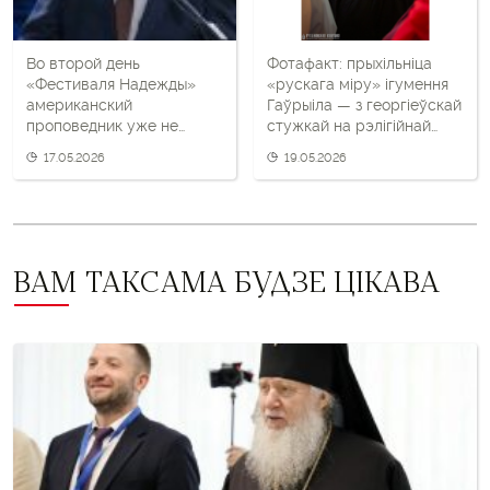
Во второй день
Фотафакт: прыхільніца
«Фестиваля Надежды»
«рускага міру» ігумення
американский
Гаўрыіла — з георгіеўскай
проповедник уже не
стужкай на рэлігійнай
вспоминал Лукашенко
урачыстасці
17.05.2026
19.05.2026
ВАМ ТАКСАМА БУДЗЕ ЦІКАВА