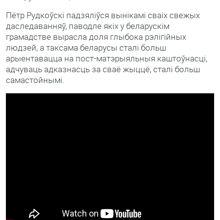
Пётр Рудкоўскі падзяліўся вынікамі сваіх свежых
даследаванняў, паводле якіх у беларускім
грамадстве вырасла доля глыбока рэлігійных
людзей, а таксама беларусы сталі больш
арыентавацца на пост-матэрыяльныя каштоўнасці,
адчуваць адказнасць за сваё жыццё, сталі больш
самастойнымі.