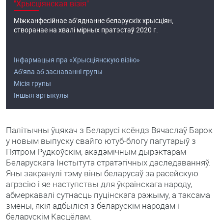
"Хрысціянская візія"
Міжканфесійнае аб’яднанне беларускіх хрысціян,
створанае на хвалі мірных пратэстаў 2020 г.
Інфармацыя пра «Хрысціянскую візію»
Аб'ява аб заснаванні групы
Місія групы
Іншыя артыкулы
Палітычны ўцякач з Беларусі ксёндз Вячаслаў Барок
у новым выпуску свайго ютуб-блогу пагутарыў з
Пятром Рудкоўскім, акадэмічным дырэктарам
Беларускага Інстытута стратэгічных даследаванняў.
Яны закранулі тэму віны беларусаў за расейскую
агрэсію і яе наступствы для ўкраінскага народу,
абмеркавалі сутнасць пуцінскага рэжыму, а таксама
змены, якія адбыліся з беларускім народам і
беларускім Касцёлам.