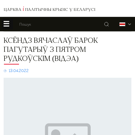
ЦАРКВА
І
ПАЛІТЫЧНЫ КРЫЗІС У БЕЛАРУСІ
☰
Пошук
Б
Ксёндз
КСЁНДЗ ВЯЧАСЛАЎ БАРОК
Вячаслаў
ПАГУТАРЫЎ З ПЯТРОМ
Барок
пагутарыў
РУДКОЎСКІМ (ВІДЭА)
з
Пятром
13.04.2022
Рудкоўскім
(відэа)