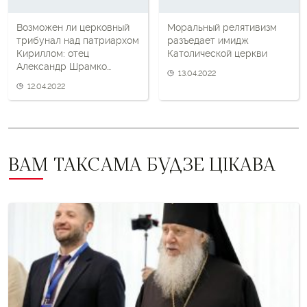
Возможен ли церковный
Моральный релятивизм
трибунал над патриархом
разъедает имидж
Кириллом: отец
Католической церкви
Александр Шрамко
13.04.2022
комментирует
12.04.2022
нашумевшее обращение
украинских священников
ВАМ ТАКСАМА БУДЗЕ ЦІКАВА