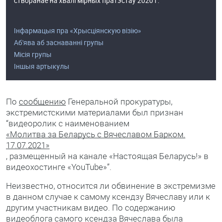
створанае на хвалі мірных пратэстаў 2020 г.
Інфармацыя пра «Хрысціянскую візію»
Аб'ява аб заснаванні групы
Місія групы
Іншыя артыкулы
По
сообщению
Генеральной прокуратуры,
экстремистскими материалами был признан
“видеоролик с наименованием
«Молитва за Беларусь с Вячеславом Барком.
17.07.2021»
, размещенный на канале «Настоящая Беларусь!» в
видеохостинге «YouTube»”.
Неизвестно, относится ли обвинение в экстремизме
в данном случае к самому ксендзу Вячеславу или к
другим участникам видео. По содержанию
видеоблога
самого ксендза Вячеслава была