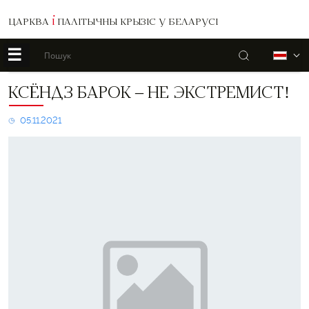
ЦАРКВА
І
ПАЛІТЫЧНЫ КРЫЗІС У БЕЛАРУСІ
☰
Пошук
Б
Ксёндз
КСЁНДЗ БАРОК – НЕ ЭКСТРЕМИСТ!
Барок
–
05.11.2021
не
экстремист!