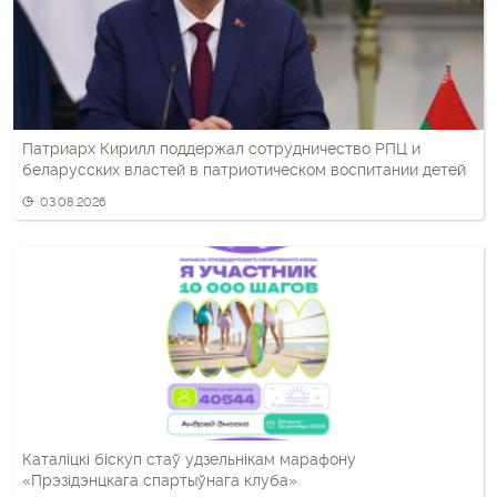
Патриарх Кирилл поддержал сотрудничество РПЦ и
беларусских властей в патриотическом воспитании детей
03.08.2026
Каталіцкі біскуп стаў удзельнікам марафону
«Прэзідэнцкага спартыўнага клуба»