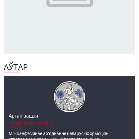
АЎТАР
Арганізацыя
"Хрысціянская візія"
Міжканфесійнае аб’яднанне беларускіх хрысціян,