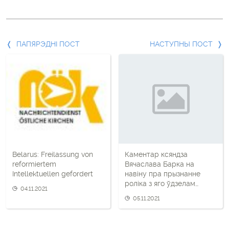
Папярэдні
ПАПЯРЭДНІ ПОСТ
НАСТУПНЫ ПОСТ
пост
і
наступны
пост
Belarus: Freilassung von
Каментар ксяндза
reformiertem
Вячаслава Барка на
Intellektuellen gefordert
навіну пра прызнанне
роліка з яго ўдзелам
04.11.2021
экстрэмісцкім
05.11.2021