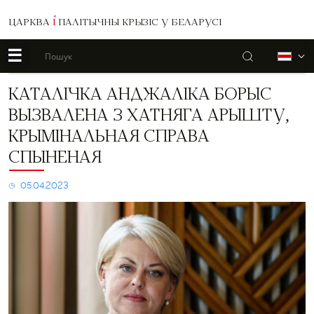
ЦАРКВА
І
ПАЛІТЫЧНЫ КРЫЗІС У БЕЛАРУСІ
☰
Пошук
Б
Каталічка
КАТАЛІЧКА АНДЖАЛІКА БОРЫС
Анджаліка
ВЫЗВАЛЕНА З ХАТНЯГА АРЫШТУ,
Борыс
вызвалена
КРЫМІНАЛЬНАЯ СПРАВА
з
СПЫНЕНАЯ
хатняга
арышту,
крымінальная
05.04.2023
справа
спыненая