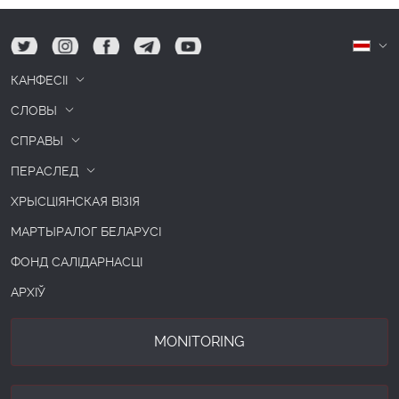
tw
ig
fb
tg
yt
Б
КАНФЕСІІ
СЛОВЫ
СПРАВЫ
ПЕРАСЛЕД
ХРЫСЦІЯНСКАЯ ВІЗІЯ
МАРТЫРАЛОГ БЕЛАРУСІ
ФОНД САЛІДАРНАСЦІ
АРХІЎ
MONITORING