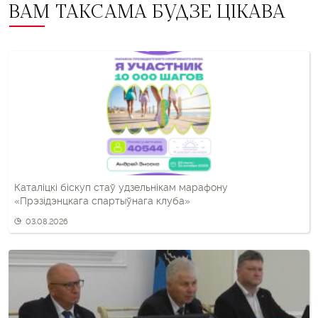
ВАМ ТАКСАМА БУДЗЕ ЦІКАВА
Каталіцкі біскуп стаў удзельнікам марафону
«Прэзідэнцкага спартыўнага клуба»
03.08.2026