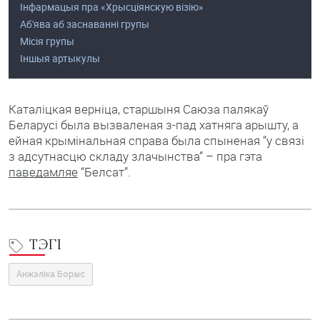
Інфармацыя пра «Хрысціянскую візію»
Аб'ява аб заснаванні групы
Місія групы
Іншыя артыкулы
Каталіцкая верніца, старшыня Саюза палякаў
Беларусі была вызваленая з-пад хатняга арышту, а
ейная крымінальная справа была спыненая “у связі
з адсутнасцю складу злачынства” – пра гэта
паведамляе
“Белсат”.
ТЭГІ
Анжэліка Борыс