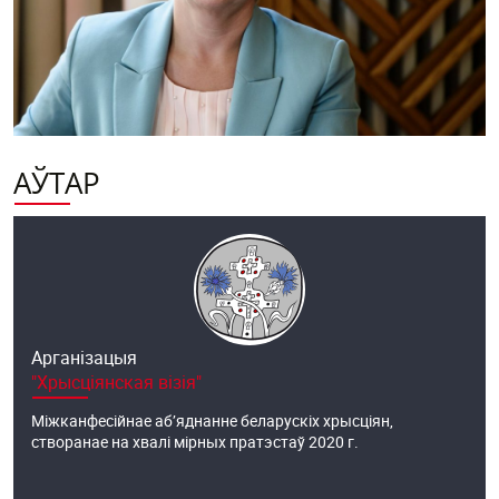
АЎТАР
Арганізацыя
"Хрысціянская візія"
Міжканфесійнае аб’яднанне беларускіх хрысціян,
створанае на хвалі мірных пратэстаў 2020 г.