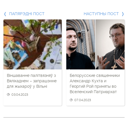
Папярэдні
ПАПЯРЭДНІ ПОСТ
НАСТУПНЫ ПОСТ
пост
і
наступны
пост
Віншаванне палітвязняў з
Белорусские священники
Вялікаднем – запрашэнне
Александр Кухта и
для жыхароў у Вільні
Георгий Рой приняты во
Вселенский Патриархат
03.04.2023
07.04.2023