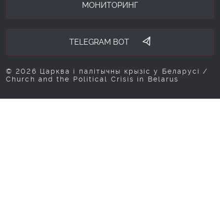
МОНИТОРИНГ
TELEGRAM BOT
© 2026 Царква і палітычны крызіс у Беларусі /
Church and the Political Crisis in Belarus