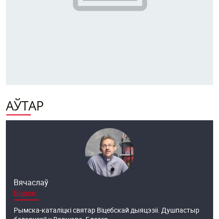
АЎТАР
Вячаслаў
Барок
Рымска-каталіцкі святар Віцебскай дыяцэзіі. Душпастыр