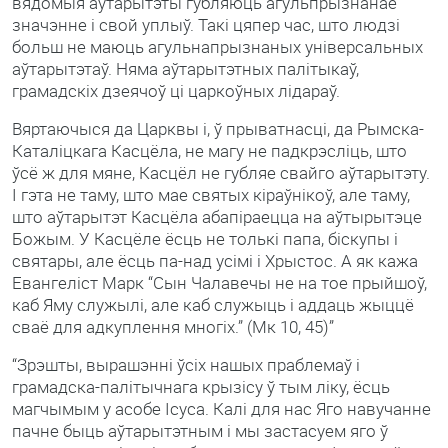
вядомыя аўтарытэты губляюць агульпрызнанае
значэнне і свой уплыў. Такі цяпер час, што людзі
больш не маюць агульнапрызнаных універсальных
аўтарытэтаў. Няма аўтарытэтных палітыкаў,
грамадскіх дзеячоў ці царкоўных лідараў.
Вяртаючыся да Царквы і, ў прыватнасці, да Рымска-
Каталіцкага Касцёла, не магу не падкрэсліць, што
ўсё ж для мяне, Касцёл не губляе свайго аўтарытэту.
І гэта не таму, што мае святых кіраўнікоў, але таму,
што аўтарытэт Касцёла абапіраецца на аўтырытэце
Божым. У Касцёле ёсць не толькі папа, біскупы і
святары, але ёсць па-над усімі і Хрыстос. А як кажа
Евангеліст Марк “Сын Чалавечы не на тое прыйшоў,
каб Яму служылі, але каб служыць і аддаць жыццё
сваё для адкуплення многіх.” (Мк 10, 45)”
“Зрэшты, вырашэнні ўсіх нашых праблемаў і
грамадска-палітычнага крызісу ў тым ліку, ёсць
магчымым у асобе Ісуса. Калі для нас Яго навучанне
пачне быць аўтарытэтным і мы застасуем яго ў