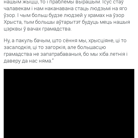
нашым жыцці, то і праблемы вырашым. Ісус стаў
чалавекам і нам наканавана стаць людзьмі на яго
ўзор. І чым больш будзе людзей у храмах на ўзор
Хрыста, тым большы аўтарытэт будуць мець нашыя
цэрквы ў вачах грамадства.
Ну, а пакуль бачым, што сёння мы, хрысціяне, ці то
засалодкія, ці то загоркія, але большасцю
грамадства не запатрабаваныя, бо мы хіба летнія і
даверу да нас няма.”