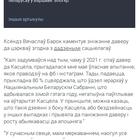
беларусаў у Варшаве. Блогер.
Іншыя артыкулы
Ксёндз Вячаслаў Барок каментуе зніжэнне даверу
да цэркваў згодна з
дадзенымі
сацыёлагаў:
“Калі задумваўся над тым, чаму ў 2021 г. спаў давер
да Касцёла, прыгадалася мне маё ўласнае апытанне,
якое праводзіў на фб і інстаграм. Тады, падаецца,
прыкладна 80 % сцвярджала, што ўдзел іерархаў у
Нацыянальным Беларускім Сабранні, што
адбывалася зімой гэтага году, негатыўна паўплывае
на аўтарытэт Касцёла. У прынцыпе, можна казаць,
што такія дзеянні з боку Касцёла, або бездзейнасць
у іншых выпадках і прывяла да паніжэння даверу і
росту абыякавасці да апошняга.”
“У сучасным свеце, маім меркаваннем, наогул усе