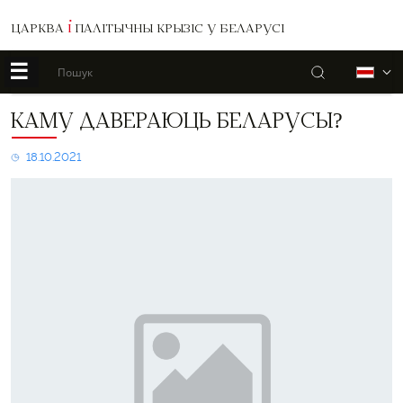
ЦАРКВА
І
ПАЛІТЫЧНЫ КРЫЗІС У БЕЛАРУСІ
☰
Пошук
Б
Каму
КАМУ ДАВЕРАЮЦЬ БЕЛАРУСЫ?
давераюць
беларусы?
18.10.2021