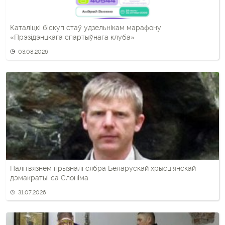
Каталіцкі біскуп стаў удзельнікам марафону
«Прэзідэнцкага спартыўнага клуба»
03.08.2026
Палітвязнем прызналі сябра Беларускай хрысціянскай
дэмакратыі са Слоніма
31.07.2026