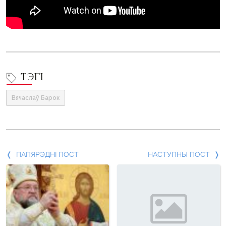
ТЭГІ
Вячаслаў Барок
Папярэдні
ПАПЯРЭДНІ ПОСТ
НАСТУПНЫ ПОСТ
пост
і
наступны
пост