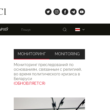
tw
ig
fb
tg
yt
СІ
Пошук
Беларуская
АРХІЎ
МОНИТОРИНГ
MONITORING
Мониторинг преследований по
основаниям, связанным с религией,
во время политического кризиса в
Беларуси
(ОБНОВЛЯЕТСЯ)