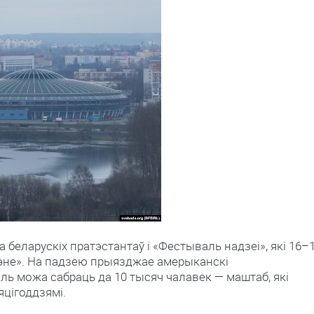
а беларускіх пратэстантаў і «Фестываль надзеі», які 16–
рэне». На падзею прыязджае амерыканскі
аль можа сабраць да 10 тысяч чалавек — маштаб, які
яцігоддзямі.