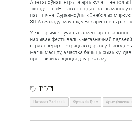
Але галоўная інтрыга артыкула — не толькі
ліквідацыі «Новага жыцця», затрыманняў па
палітычна. Суразмоўцы «Свабоды» мяркуюц
ЗША і Захаду: маўляў, у Беларусі ёсць рэліг
У матэрыяле гучаць і каментары тэалагіні і
называе фестываль «мегазначнай падзеяй» 
страх і перарэгістрацыю цэркваў. Паводле я
магчымасцяў, а частка бачыць рызыку: дав
прыгожай карцінцы для рэжыму.
ТЭГІ
Наталля Васілевіч
Фрэнклін Грэм
Хрысціянская в