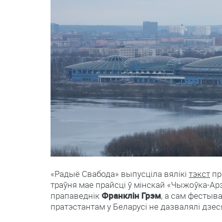
«Радыё Свабода» выпусціла вялікі
тэкст
пр
траўня мае прайсці ў мінскай «Чыжоўка-А
прапаведнік
Франклін Грэм
, а сам фестыв
пратэстантам у Беларусі не дазвалялі дзес