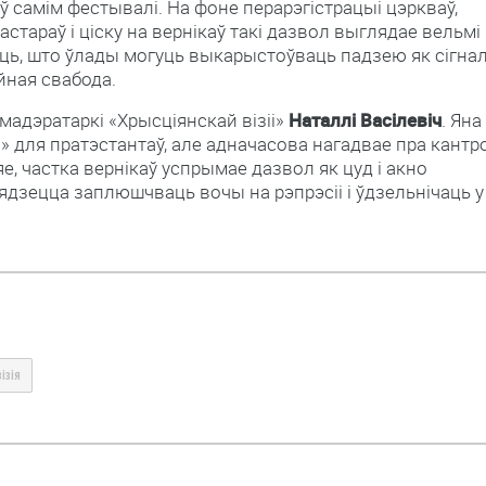
 ў самім фестывалі. На фоне перарэгістрацыі цэркваў,
стараў і ціску на вернікаў такі дазвол выглядае вельмі
ь, што ўлады могуць выкарыстоўваць падзею як сігна
ійная свабода.
 мадэратаркі «Хрысціянскай візіі»
Наталлі Васілевіч
. Яна
для пратэстантаў, але адначасова нагадвае пра кантр
е, частка вернікаў успрымае дазвол як цуд і акно
ядзецца заплюшчваць вочы на рэпрэсіі і ўдзельнічаць у
ізія