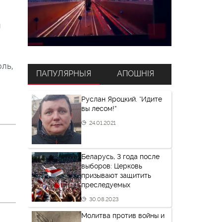
л
оль,
ПАПУЛЯРНЫЯ
АПОШНІЯ
Руслан Яроцкий. “Идите
вы лесом!”
24.01.2021
Беларусь, 3 года после
выборов: Церковь
призывают защитить
преследуемых
30.08.2023
Молитва против войны и