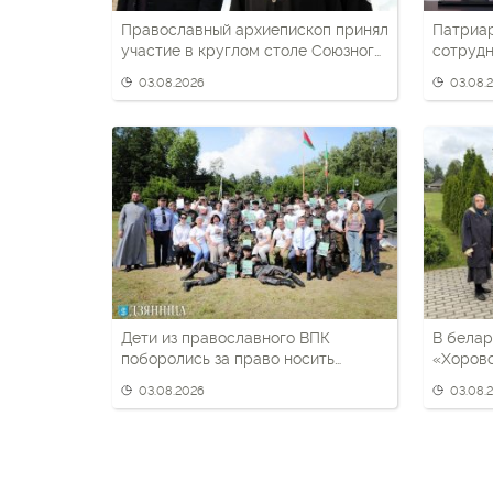
Православный архиепископ принял
Патриа
участие в круглом столе Союзного
сотрудн
государства
беларус
03.08.2026
03.08.
патриот
Дети из православного ВПК
В белар
поборолись за право носить
«Хоров
черный берет
03.08.2026
03.08.