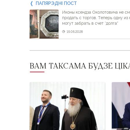
Папярэдні
ПАПЯРЭДНІ ПОСТ
Иконы ксендза Околотовича не см
пост
продать с торгов. Теперь одну из 
могут забрать в счет “долга”
і
15.05.2026
наступны
пост
ВАМ ТАКСАМА БУДЗЕ ЦІК