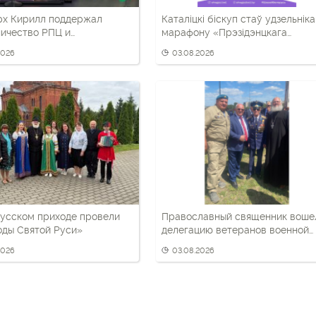
рх Кирилл поддержал
Каталіцкі біскуп стаў удзельнік
ичество РПЦ и
марафону «Прэзідэнцкага
ских властей в
спартыўнага клуба»
2026
03.08.2026
ическом воспитании детей
усском приходе провели
Православный священник воше
оды Святой Руси»
делегацию ветеранов военной
разведки
2026
03.08.2026