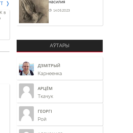
насилия
СТ
14.05.2023
Ж в
о
АЎТАРЫ
ДЗМІТРЫЙ
Карнеенка
АРЦЁМ
Ткачук
ГЕОРГІ
Рой