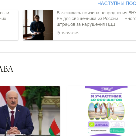
НАСТУПНЫ ПО
огли
Выяснилась причина непродления ВН
них
РБ для священника из России — мног
штрафов за нарушения ПДД
15.05.2026
АВА