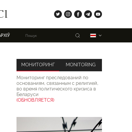
tw
ig
fb
tg
yt
СІ
Пошук
Беларуская
АРХІЎ
МОНИТОРИНГ
MONITORING
Мониторинг преследований по
основаниям, связанным с религией,
во время политического кризиса в
Беларуси
(ОБНОВЛЯЕТСЯ)