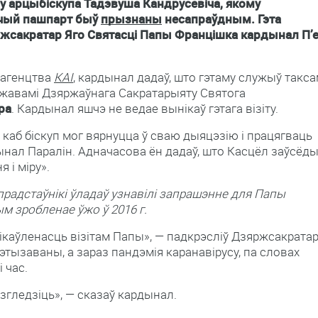
у арцыбіскупа Тадэвуша Кандрусевіча, якому
 чый пашпарт быў
прызнаны
несапраўдным. Гэта
ржсакратар Яго Святасці Папы Францішка кардынал П’
 агенцтва
КАІ
, кардынал дадаў, што гэтаму служыў такс
яржавамі Дзяржаўнага Сакратарыяту Святога
ра
. Кардынал яшчэ не ведае вынікаў гэтага візіту.
аб біскуп мог вярнуцца ў сваю дыяцэзію і працягваць
ынал Паралін. Адначасова ён дадаў, што Касцёл заўсёд
 і міру».
прадстаўнікі ўладаў узнавілі запрашэнне для Папы
м зробленае ўжо ў 2016 г.
каўленасць візітам Папы», — падкрэсліў Дзяржсакратар
этызаваны, а зараз пандэмія каранавірусу, па словах
 час.
разгледзіць», — сказаў кардынал.