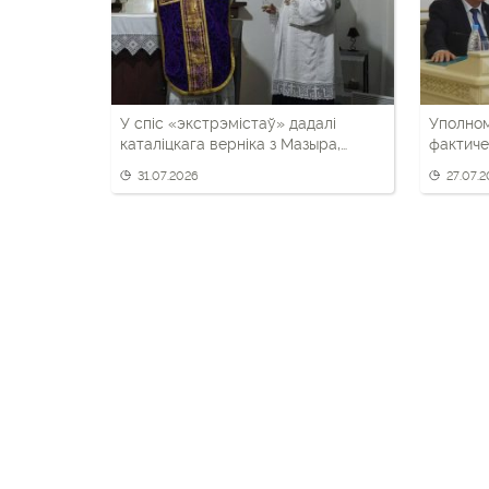
У спіс «экстрэмістаў» дадалі
Уполном
каталіцкага верніка з Мазыра,
фактиче
уладальніка «Даліны анёлаў»
свободы
31.07.2026
27.07.
Белару