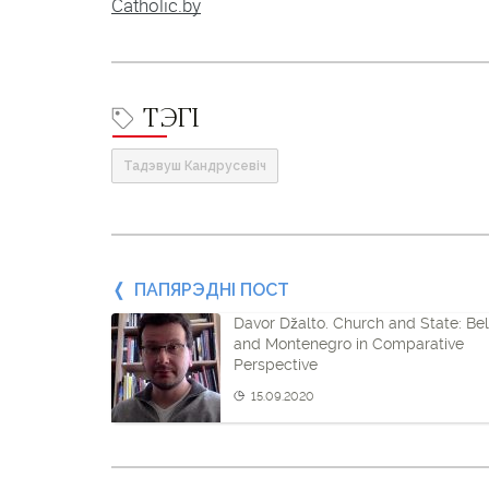
Catholic.by
ТЭГІ
Тадэвуш Кандрусевіч
Папярэдні
ПАПЯРЭДНІ ПОСТ
Davor Džalto. Church and State: Be
пост
and Montenegro in Comparative
Perspective
і
15.09.2020
наступны
пост