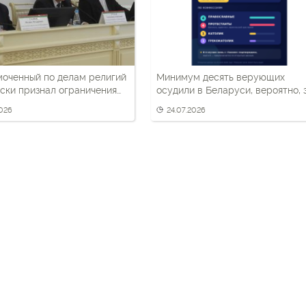
оченный по делам религий
Минимум десять верующих
ски признал ограничения
осудили в Беларуси, вероятно, 
 вероисповедания в
«Гаюна»
2026
24.07.2026
си