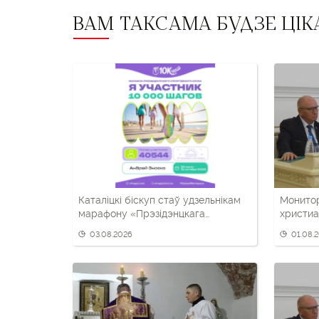
ВАМ ТАКСАМА БУДЗЕ ЦІК
Каталіцкі біскуп стаў удзельнікам
Монито
марафону «Прэзідэнцкага
христиа
спартыўнага клуба»
года
03.08.2026
01.08.