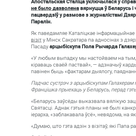
Апостальская Сталіца ўключылася ў справ
не было дазволена
вярнуцца ў Беларусь і
пацвердзіў у размове з журналістамі Дзя
Паралін.
Як паведамляе Каталіцкае інфармацыйнае
візіт
у Мінск Сакратара па адносінах з дз
Пасаду
арцыбіскупа Пола Рычарда Галахе
«У любым выпадку мы настойваем на тым, к
кіраваць сваёй паствай», — адзначыў кард
павінен быць «фактарам дыялогу, паяднання
Падчас сустрэч з арцыбіскупам Галахерам 
Францішка прыехаць у Беларусь, перад гэты
«Беларусь заўсёды выказвала вялікую заці
Святасці. Аднак гэтыя планы не былі канкр
іерарха, «заблакавала ўсё», невядома, на які
«Думаю, што гэта адзін з візітаў, які Папа 