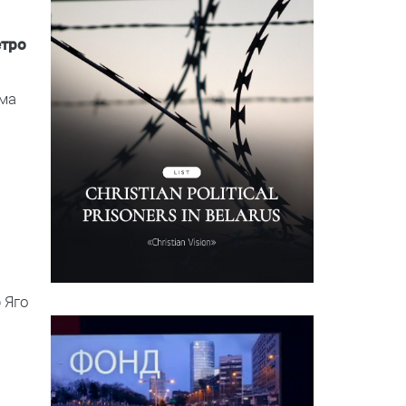
етро
ама
ы
 Яго