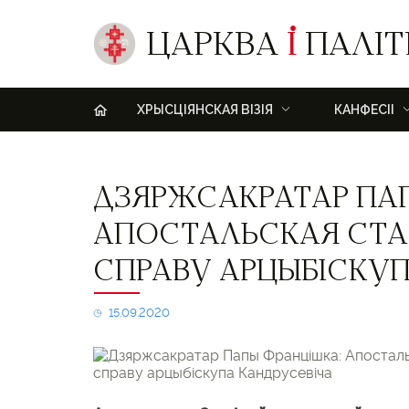
ЦАРКВА
І
ПАЛІТ
H
ХРЫСЦІЯНСКАЯ ВІЗІЯ
КАНФЕСІІ
Дзяржсакратар
ДЗЯРЖСАКРАТАР ПА
Папы
Францішка:
АПОСТАЛЬСКАЯ СТА
Апостальская
Сталіца
СПРАВУ АРЦЫБІСКУП
ўключылася
ў
справу
15.09.2020
арцыбіскупа
Кандрусевіча