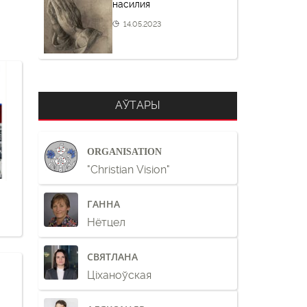
насилия
14.05.2023
АЎТАРЫ
ORGANISATION
"Christian Vision"
ГАННА
Нётцел
СВЯТЛАНА
Ціханоўская