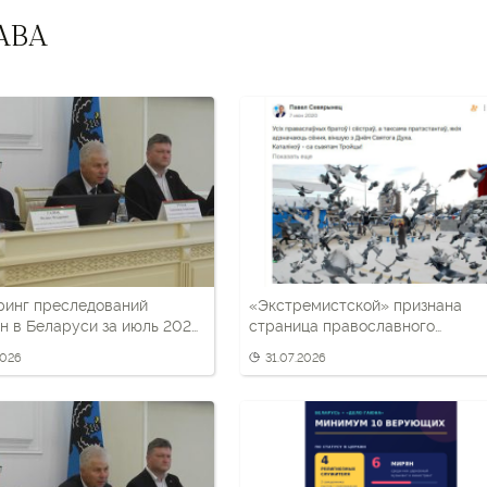
АВА
ринг преследований
«Экстремистской» признана
н в Беларуси за июль 2026
страница православного
верующего, экс-
2026
31.07.2026
политзаключенного Павла
Северинца