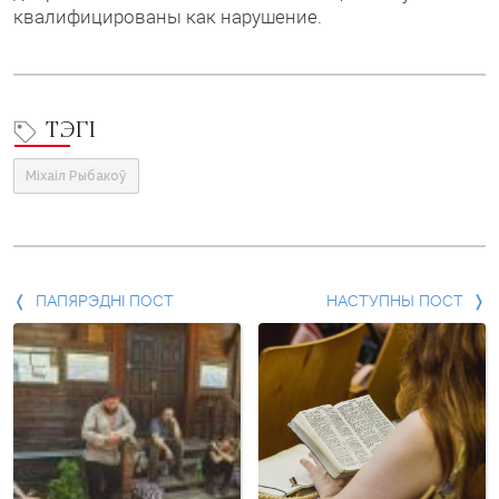
квалифицированы как нарушение.
ТЭГІ
Міхаіл Рыбакоў
Папярэдні
ПАПЯРЭДНІ ПОСТ
НАСТУПНЫ ПОСТ
пост
і
наступны
пост