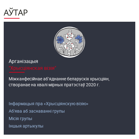
АЎТАР
Арганізацыя
"Хрысціянская візія"
Міжканфесійнае аб’яднанне беларускіх хрысціян,
створанае на хвалі мірных пратэстаў 2020 г.
Інфармацыя пра «Хрысціянскую візію»
Аб'ява аб заснаванні групы
Місія групы
Іншыя артыкулы