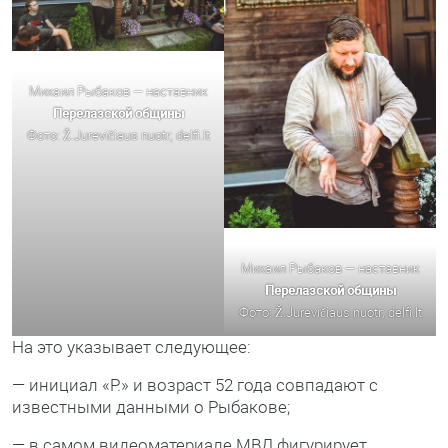
Михаил Рыбаков — наставник
Перелазской общины
Фото: Ž.Jurevičiaus nuotr; delfi.lt
Михаил Рыбаков — наставник
Перелазской общины
Фото: Ž.Jurevičiaus nuotr; delfi.lt
На это указывает следующее:
— инициал «Р.» и возраст 52 года совпадают с
известными данными о Рыбакове;
— в самом видеоматериале МВД фигурирует