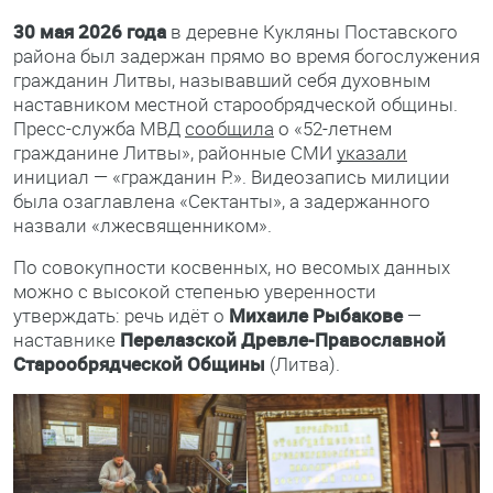
30 мая 2026 года
в деревне Кукляны Поставского
района был задержан прямо во время богослужения
гражданин Литвы, называвший себя духовным
наставником местной старообрядческой общины.
Пресс-служба МВД
сообщила
о «52-летнем
гражданине Литвы», районные СМИ
указали
инициал — «гражданин Р.». Видеозапись милиции
была озаглавлена «Сектанты», а задержанного
назвали «лжесвященником».
По совокупности косвенных, но весомых данных
можно с высокой степенью уверенности
утверждать: речь идёт о
Михаиле Рыбакове
—
наставнике
Перелазской Древле-Православной
Старообрядческой Общины
(Литва).