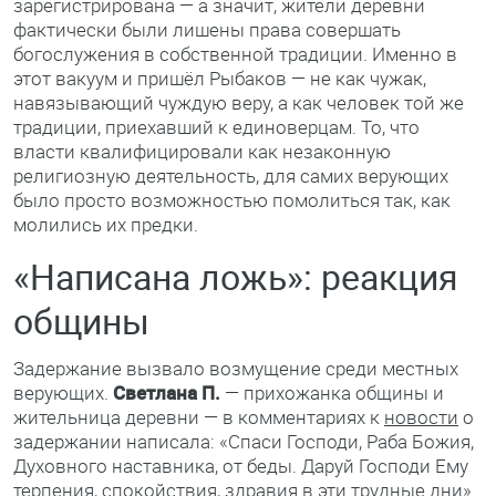
зарегистрирована — а значит, жители деревни
фактически были лишены права совершать
богослужения в собственной традиции. Именно в
этот вакуум и пришёл Рыбаков — не как чужак,
навязывающий чуждую веру, а как человек той же
традиции, приехавший к единоверцам. То, что
власти квалифицировали как незаконную
религиозную деятельность, для самих верующих
было просто возможностью помолиться так, как
молились их предки.
«Написана ложь»: реакция
общины
Задержание вызвало возмущение среди местных
верующих.
Светлана П.
— прихожанка общины и
жительница деревни — в комментариях к
новости
о
задержании написала: «Спаси Господи, Раба Божия,
Духовного наставника, от беды. Даруй Господи Ему
терпения, спокойствия, здравия в эти трудные дни».