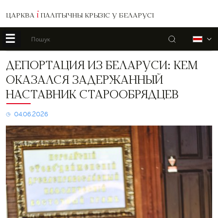
ЦАРКВА
І
ПАЛІТЫЧНЫ КРЫЗІС У БЕЛАРУСІ
☰
Пошук
Б
Депортация
ДЕПОРТАЦИЯ ИЗ БЕЛАРУСИ: КЕМ
из
ОКАЗАЛСЯ ЗАДЕРЖАННЫЙ
Беларуси:
кем
НАСТАВНИК СТАРООБРЯДЦЕВ
оказался
задержанный
04.06.2026
наставник
старообрядцев