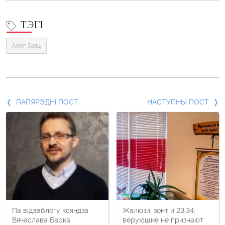
ТЭГІ
Алег Заяц
Папярэдні
ПАПЯРЭДНІ ПОСТ
НАСТУПНЫ ПОСТ
пост
і
наступны
пост
Па відэаблогу ксяндза
Жалюзи, зонт и 23.34:
Вячаслава Барка
верующие не признают