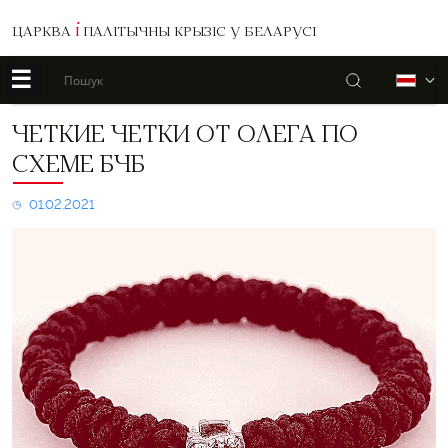
ЦАРКВА
І
ПАЛІТЫЧНЫ КРЫЗІС У БЕЛАРУСІ
☰
Пошук
Б
Четкие
ЧЕТКИЕ ЧЕТКИ ОТ ОЛЕГА ПО
четки
СХЕМЕ БЧБ
от
Олега
по
01.02.2021
схеме
БЧБ