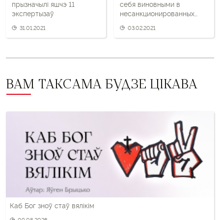
прызначылі яшчэ 11
себя виновными в
экспертызаў
несанкционированных
пикетах
31.01.2021
03.02.2021
ВАМ ТАКСАМА БУДЗЕ ЦІКАВА
Каб Бог зноў стаў вялікім